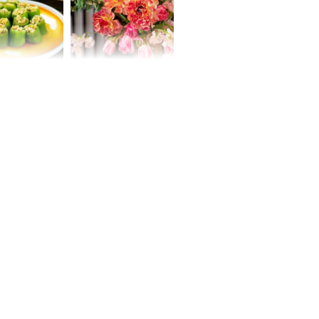
oại quả chợ
Dự báo 3 ngày đầu
ệt Nam cũng
tuần, thứ 2, thứ 3, thứ
ào mang lại
4, 3 con giáp VƯỢNG
ng dụng bất
VẬN QUÝ NHÂN, bước
chân ra đường có tiền,
bước chân về nhà
ngập vàng, sung
sướng như Tiên
 mỹ nhân Hồng
uan Chi Lâm
tin yêu trai
36 tuổi