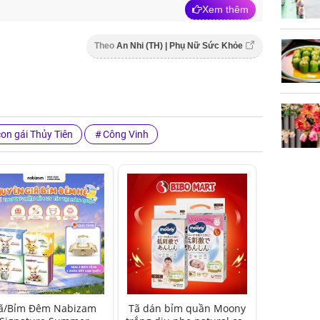
Xem thêm
Theo
An Nhi (TH) | Phụ Nữ Sức Khỏe
con gái Thủy Tiên
Công Vinh
ã/Bỉm Đêm Nabizam
Tã dán bỉm quần Moony