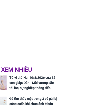
 XEM NHIỀU
Tử vi thứ Hai 10/8/2026 của 12
con giáp: Dần - Mùi vượng sắc
tài lộc, sự nghiệp thăng tiến
vượt bậc, Mão - Tỵ công việc
trắc trở, tiền bạc thiếu trước hụt
Đã tìm thấy một trong 3 cô gái bị
sau
sóng cuốn khi chụp ảnh ở bán