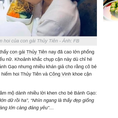
Đây là l
nào ở Vi
có, ăn v
 hoi của con gái Thủy Tiên - Ảnh: FB
nhiều cô
 thấy
con gái Thủy Tiên
nay đã cao lớn phổng
ngờ
iếu nữ. Khoảnh khắc chụp cận này dù chỉ hé
ánh Gạo nhưng nhiều khán giả cho rằng cô bé
n hiếm hoi Thủy Tiên và
Công Vinh
khoe cận
'Đệ nhất
Kông' Q
phản hồi 
trẻ kém 
hâm mộ dành nhiều lời khen cho bé Bánh Gạo:
ớn dữ rồi ha”, “Nhìn ngang là thấy đẹp giống
“Càng lớn càng đáng yêu”…