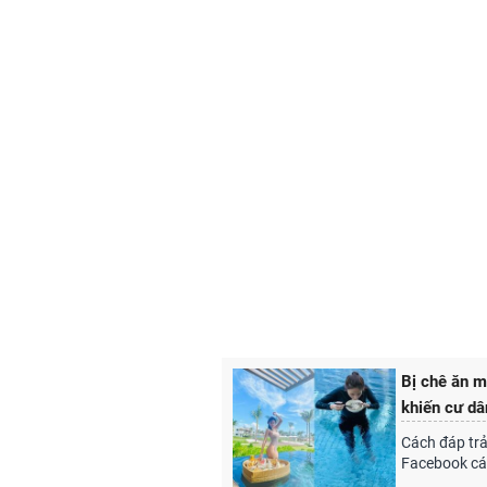
Bị chê ăn m
khiến cư dâ
Cách đáp trả 
Facebook cá