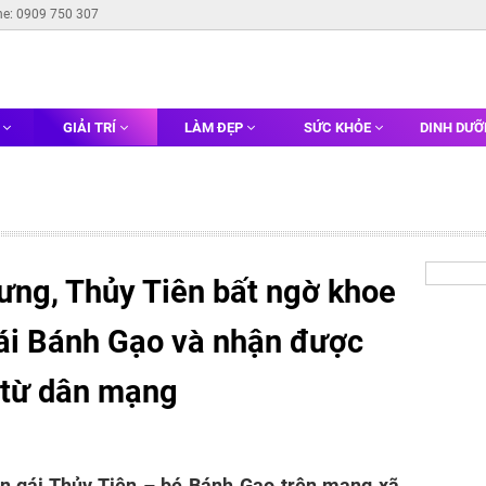
ne: 0909 750 307
G
GIẢI TRÍ
LÀM ĐẸP
SỨC KHỎE
DINH DƯ
ưng, Thủy Tiên bất ngờ khoe
ái Bánh Gạo và nhận được
n từ dân mạng
n gái Thủy Tiên – bé Bánh Gạo trên mạng xã