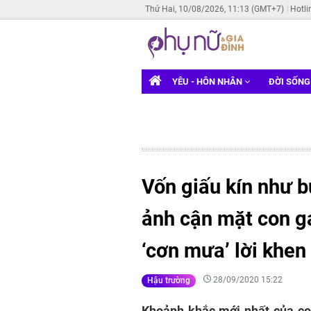
Thứ Hai, 10/08/2026, 11:13 (GMT+7)
Hotli
YÊU - HÔN NHÂN
ĐỜI SỐN
Vốn giấu kín như b
ảnh cận mặt con g
‘cơn mưa’ lời khe
28/09/2020 15:22
Hậu trường
Khoảnh khắc mới nhất của co