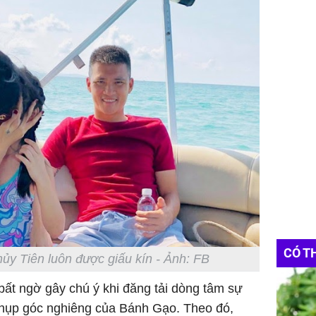
CÓ T
ủy Tiên luôn được giấu kín - Ảnh: FB
bất ngờ gây chú ý khi đăng tải dòng tâm sự
chụp góc nghiêng của Bánh Gạo. Theo đó,