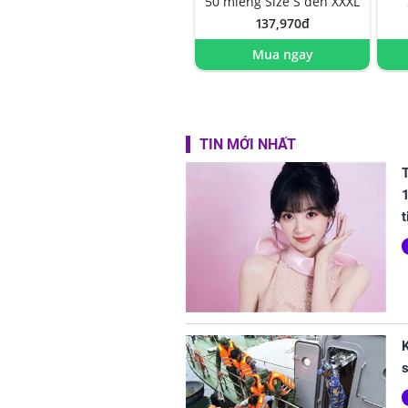
50 miếng Size S đến XXXL
137,970đ
Mua ngay
TIN MỚI NHẤT
T
1
t
K