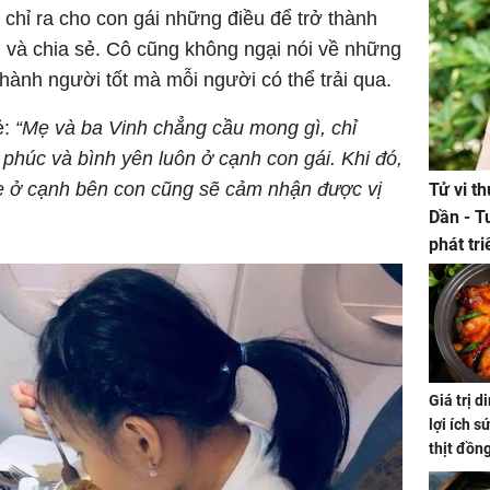
 chỉ ra cho con gái những điều để trở thành
g và chia sẻ. Cô cũng không ngại nói về những
thành người tốt mà mỗi người có thể trải qua.
ẻ:
“Mẹ và ba Vinh chẳng cầu mong gì, chỉ
phúc và bình yên luôn ở cạnh con gái. Khi đó,
ẹ ở cạnh bên con cũng sẽ cảm nhận được vị
Tử vi t
Dần - T
phát tr
ảm đạm
Giá trị 
lợi ích s
thịt đồn