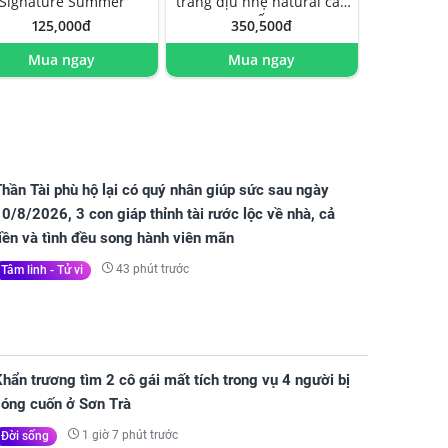
Signature Summer
trắng dịu nhẹ natural cao
cấp
125,000đ
350,500đ
Mua ngay
Mua ngay
hần Tài phù hộ lại có quý nhân giúp sức sau ngày
0/8/2026, 3 con giáp thỉnh tài rước lộc về nhà, cả
iền và tình đều song hành viên mãn
43 phút trước
Tâm linh - Tử vi
hẩn trương tìm 2 cô gái mất tích trong vụ 4 người bị
sóng cuốn ở Sơn Trà
1 giờ 7 phút trước
Đời sống