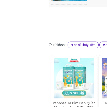
Từ khóa:
ca sĩ Thủy Tiên
Penbose Tã Bỉm Dán Quần
T