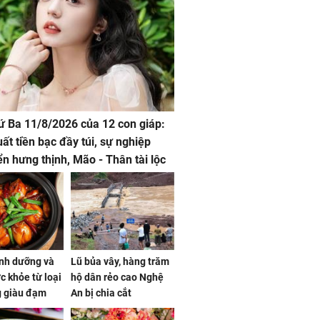
hứ Ba 11/8/2026 của 12 con giáp:
uất tiền bạc đầy túi, sự nghiệp
iển hưng thịnh, Mão - Thân tài lộc
, mọi sự khó thành công mỹ mãn
dinh dưỡng và
Lũ bủa vây, hàng trăm
ức khỏe từ loại
hộ dân rẻo cao Nghệ
g giàu đạm
An bị chia cắt