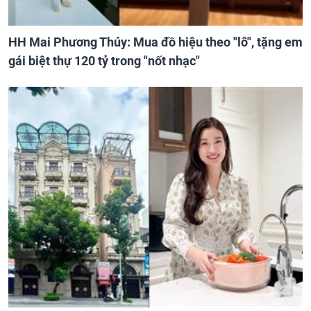
HH Mai Phương Thúy: Mua đồ hiệu theo "lô", tặng em
gái biệt thự 120 tỷ trong "nốt nhạc"