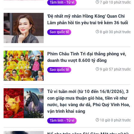
7 giờ 10 phút trước
Tâm linh - Tử vi
'Đệ nhất mỹ nhân Hồng Kông' Quan Chi
Lâm phản hồi tin yêu trai trẻ kém 36 tuổi
8 giờ 30 phút trước
Sao quốc tế
Phim Châu Tinh Trì đại thắng phòng vé,
doanh thu vượt 8.600 tỷ đồng
9 giờ 57 phút trước
Sao quốc tế
Tử vi tuần mới (từ 10 đến 16/8/2026), 3
con giáp mưa thuận gió hòa, tiền về như
nước, bạc vàng dư dả, Phú Quý Vinh Hoa,
vận trình khai sáng
10 giờ 0 phút trước
Tâm linh - Tử vi