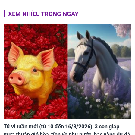
XEM NHIỀU TRONG NGÀY
Tử vi tuần mới (từ 10 đến 16/8/2026), 3 con giáp
mưa thuận gió hòa, tiền về như nước, bạc vàng dư dả,