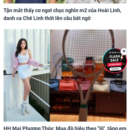
Tận mắt thấy cơ ngơi chục nghìn m2 của Hoài Linh,
danh ca Chế Linh thốt lên câu bất ngờ
✕
HH Mai Phương Thúy: Mua đồ hiệu theo "lô", tặng em