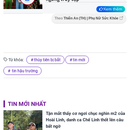
Xem thêm
Theo
Thiên An (TH) | Phụ Nữ Sức Khỏe
Từ khóa:
thùy tiên bị bắt
tin mới
tin hậu trường
TIN MỚI NHẤT
Tận mắt thấy cơ ngơi chục nghìn m2 của
Hoài Linh, danh ca Chế Linh thốt lên câu
bất ngờ