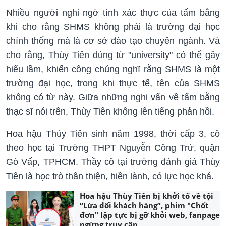
Nhiều người nghi ngờ tính xác thực của tấm bằng
khi cho rằng SHMS không phải là trường đại học
chính thống mà là cơ sở đào tạo chuyên ngành. Và
cho rằng, Thùy Tiên dùng từ "university" có thể gây
hiểu lầm, khiến công chúng nghĩ rằng SHMS là một
trường đại học, trong khi thực tế, tên của SHMS
không có từ này. Giữa những nghi vấn về tấm bằng
thạc sĩ nói trên, Thùy Tiên không lên tiếng phản hồi.
Hoa hậu Thùy Tiên sinh năm 1998, thời cấp 3, cô
theo học tại Trường THPT Nguyễn Công Trứ, quận
Gò Vấp, TPHCM. Thầy cô tại trường đánh giá Thùy
Tiên là học trò thân thiện, hiền lành, có lực học khá.
Hoa hậu Thùy Tiên bị khởi tố về tội
“Lừa dối khách hàng”, phim "Chốt
đơn" lập tực bị gỡ khỏi web, fanpage
ngừng truy cập