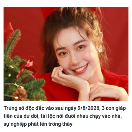
Trúng số độc đắc vào sau ngày 9/8/2026, 3 con giáp
tiền của dư dôi, tài lộc nối đuôi nhau chạy vào nhà,
sự nghiệp phất lên trông thấy