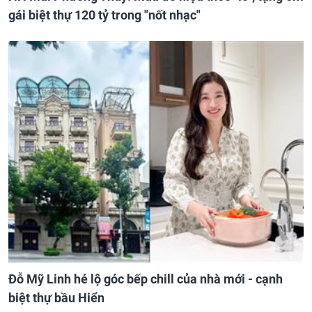
gái biệt thự 120 tỷ trong "nốt nhạc"
Đỗ Mỹ Linh hé lộ góc bếp chill của nhà mới - cạnh
biệt thự bầu Hiển