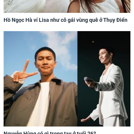
Hồ Ngọc Hà ví Lisa như cô gái vùng quê ở Thụy Điển
Nguyễn Hùng có gì trong tay ở tuổi 26?