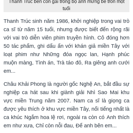
Thanh Trúc bên con gái trong bộ ảnh mừng bé tròn một
tuổi
Thanh Trúc sinh năm 1986, khởi nghiệp trong vai trò
ca sĩ từ năm 15 tuổi, nhưng được biết đến rộng rãi
với vai trò diễn viên phim truyền hình. Cô đóng hơn
50 tác phẩm, ghi dấu ấn với khán giả miền Tây với
loạt phim như Những đóa ngọc lan, Hạnh phúc
muộn màng, Tình án, Trà táo đỏ, Ra giêng anh cưới
em...
Châu Khải Phong là người gốc Nghệ An, bắt đầu sự
nghiệp ca hát sau khi giành giải Nhì Sao Mai khu
vực miền Trung năm 2007. Nam ca sĩ là giọng ca
được yêu thích ở khu vực miền Tây, nổi tiếng nhất là
ca khúc Ngắm hoa lệ rơi, ngoài ra còn có Anh thích
em như xưa, Chỉ còn nỗi đau, Để anh bên em...