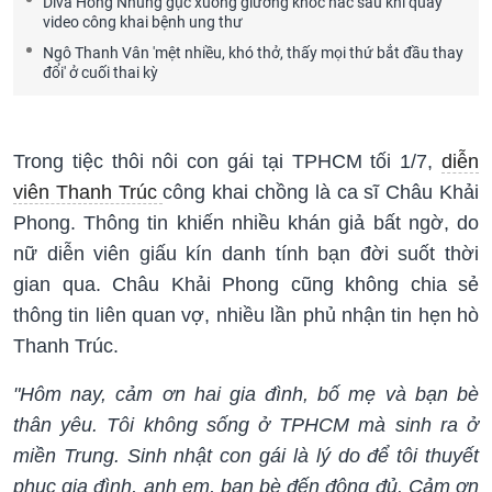
Diva Hồng Nhung gục xuống giường khóc nấc sau khi quay
video công khai bệnh ung thư
Ngô Thanh Vân 'mệt nhiều, khó thở, thấy mọi thứ bắt đầu thay
đổi' ở cuối thai kỳ
Trong tiệc thôi nôi con gái tại TPHCM tối 1/7,
diễn
viên Thanh Trúc
công khai chồng là ca sĩ Châu Khải
Phong. Thông tin khiến nhiều khán giả bất ngờ, do
nữ diễn viên giấu kín danh tính bạn đời suốt thời
gian qua. Châu Khải Phong cũng không chia sẻ
thông tin liên quan vợ, nhiều lần phủ nhận tin hẹn hò
Thanh Trúc.
"Hôm nay, cảm ơn hai gia đình, bố mẹ và bạn bè
thân yêu. Tôi không sống ở TPHCM mà sinh ra ở
miền Trung. Sinh nhật con gái là lý do để tôi thuyết
phục gia đình, anh em, bạn bè đến đông đủ. Cảm ơn