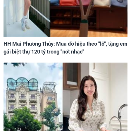
HH Mai Phương Thúy: Mua đồ hiệu theo "lô", tặng em
gái biệt thự 120 tỷ trong "nốt nhạc"