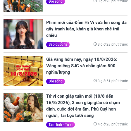
3 giờ 23 phút trước
Đời sống
Phim mới của Điền Hi Vi vừa lên sóng đã
gây tranh luận, khán giả khen chê trái
chiều
3 giờ 28 phút trước
Sao quốc tế
Giá vàng hôm nay, ngày 10/8/2026:
Vàng miếng SJC và nhẫn giảm 500
nghìn/lượng
3 giờ 51 phút trước
Đời sống
Tử vi con giáp tuần mới (10/8 đến
16/8/2026), 3 con giáp giàu có chạm
đỉnh, cuộc đời êm ấm, Phú Quý hơn
người, Tài Lộc tươi sáng
4 giờ 28 phút trước
Tâm linh - Tử vi