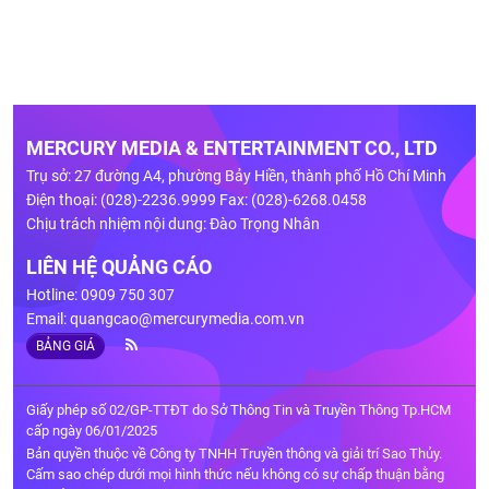
MERCURY MEDIA & ENTERTAINMENT CO., LTD
Trụ sở: 27 đường A4, phường Bảy Hiền, thành phố Hồ Chí Minh
Điện thoại: (028)-2236.9999 Fax: (028)-6268.0458
Chịu trách nhiệm nội dung: Đào Trọng Nhân
LIÊN HỆ QUẢNG CÁO
Hotline: 0909 750 307
Email:
quangcao@mercurymedia.com.vn
BẢNG GIÁ
Giấy phép số 02/GP-TTĐT do Sở Thông Tin và Truyền Thông Tp.HCM
cấp ngày 06/01/2025
Bản quyền thuộc về Công ty TNHH Truyền thông và giải trí Sao Thủy.
Cấm sao chép dưới mọi hình thức nếu không có sự chấp thuận bằng