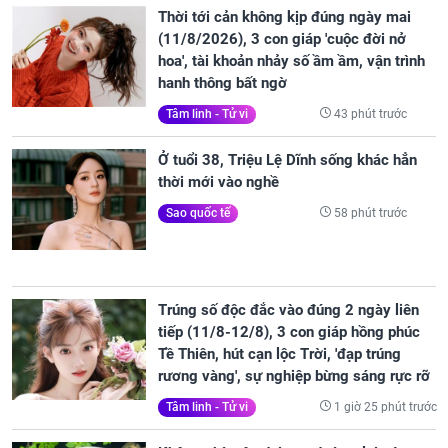
Thời tới cản không kịp đúng ngày mai
(11/8/2026), 3 con giáp 'cuộc đời nở
hoa', tài khoản nhảy số ầm ầm, vận trình
hanh thông bất ngờ
43 phút trước
Tâm linh - Tử vi
Ở tuổi 38, Triệu Lệ Dĩnh sống khác hẳn
thời mới vào nghề
58 phút trước
Sao quốc tế
Trúng số độc đắc vào đúng 2 ngày liên
tiếp (11/8-12/8), 3 con giáp hồng phúc
Tề Thiên, hút cạn lộc Trời, 'đạp trúng
rương vàng', sự nghiệp bừng sáng rực rỡ
1 giờ 25 phút trước
Tâm linh - Tử vi