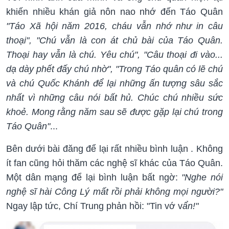
khiến nhiều khán giả nôn nao nhớ đến Táo Quân
"Táo Xã hội năm 2016, cháu vẫn nhớ như in câu
thoại", "Chú vẫn là con át chủ bài của Táo Quân.
Thoại hay vẫn là chú. Yêu chú", "Câu thoại đi vào...
dạ dày phết đấy chú nhờ", "Trong Táo quân có lẽ chú
và chú Quốc Khánh để lại những ấn tượng sâu sắc
nhất vì những câu nói bất hủ. Chúc chú nhiều sức
khoẻ. Mong rằng năm sau sẽ được gặp lại chú trong
Táo Quân"
...
Bên dưới bài đăng để lại rất nhiều bình luận . Không
ít fan cũng hỏi thăm các nghệ sĩ khác của Táo Quân.
Một dân mạng để lại bình luận bất ngờ:
"Nghe nói
nghệ sĩ hài Công Lý mất rồi phải không mọi người?"
Ngay lập tức, Chí Trung phản hồi: "Tin vớ v
ẩn!"