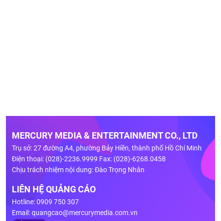
MERCURY MEDIA & ENTERTAINMENT CO., LTD
Trụ sở: 27 đường A4, phường Bảy Hiền, thành phố Hồ Chí Minh
Điện thoại: (028)-2236.9999 Fax: (028)-6268.0458
Chịu trách nhiệm nội dung: Đào Trọng Nhân
LIÊN HỆ QUẢNG CÁO
Hotline: 0909 750 307
Email:
quangcao@mercurymedia.com.vn