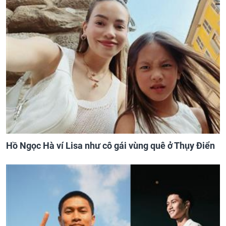
Hồ Ngọc Hà ví Lisa như cô gái vùng quê ở Thụy Điển