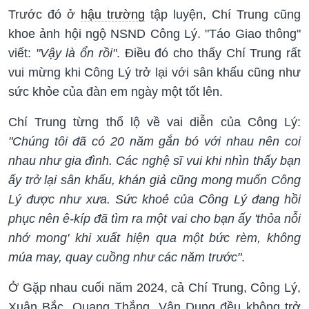
Trước đó ở
hậu trường
tập luyện, Chí Trung cũng
khoe ảnh hội ngộ NSND Công Lý. "Táo Giao thông"
viết:
"Vậy là ổn rồi"
. Điều đó cho thấy Chí Trung rất
vui mừng khi Công Lý trở lại với sân khấu cũng như
sức khỏe của đàn em ngày một tốt lên.
Chí Trung từng thổ lộ về vai diễn của Công Lý:
"Chúng tôi đã có 20 năm gắn bó với nhau nên coi
nhau như gia đình. Các nghệ sĩ vui khi nhìn thấy bạn
ấy trở lại sân khấu, khán giả cũng mong muốn Công
Lý được như xưa. Sức khoẻ của Công Lý đang hồi
phục nên ê-kíp đã tìm ra một vai cho bạn ấy 'thỏa nỗi
nhớ mong' khi xuất hiện qua một bức rèm, không
múa may, quay cuồng như các năm trước"
.
Ở Gặp nhau cuối năm 2024, cả Chí Trung, Công Lý,
Xuân Bắc, Quang Thắng, Vân Dung đều không trở