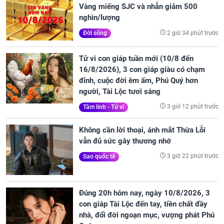
Vàng miếng SJC và nhẫn giảm 500
nghìn/lượng
2 giờ 34 phút trước
Đời sống
Tử vi con giáp tuần mới (10/8 đến
16/8/2026), 3 con giáp giàu có chạm
đỉnh, cuộc đời êm ấm, Phú Quý hơn
người, Tài Lộc tươi sáng
3 giờ 12 phút trước
Tâm linh - Tử vi
Không cần lời thoại, ánh mắt Thừa Lỗi
vẫn đủ sức gây thương nhớ
3 giờ 22 phút trước
Sao quốc tế
Đúng 20h hôm nay, ngày 10/8/2026, 3
con giáp Tài Lộc đến tay, tiền chất đầy
nhà, đổi đời ngoạn mục, vượng phát Phú