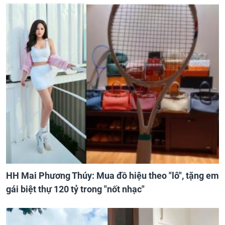
HH Mai Phương Thúy: Mua đồ hiệu theo "lô", tặng em
gái biệt thự 120 tỷ trong "nốt nhạc"