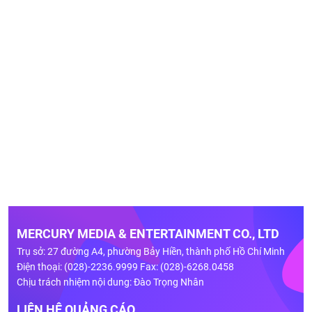
MERCURY MEDIA & ENTERTAINMENT CO., LTD
Trụ sở: 27 đường A4, phường Bảy Hiền, thành phố Hồ Chí Minh
Điện thoại: (028)-2236.9999 Fax: (028)-6268.0458
Chịu trách nhiệm nội dung: Đào Trọng Nhân
LIÊN HỆ QUẢNG CÁO