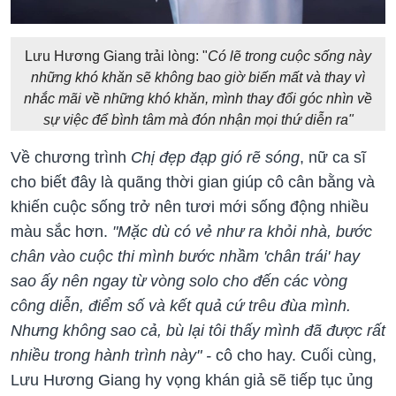
Lưu Hương Giang trải lòng: "
Có lẽ trong cuộc sống này
những khó khăn sẽ không bao giờ biến mất và thay vì
nhắc mãi về những khó khăn, mình thay đổi góc nhìn về
sự việc để bình tâm mà đón nhận mọi thứ diễn ra"
Về chương trình
Chị đẹp đạp gió rẽ sóng
, nữ ca sĩ
cho biết đây là quãng thời gian giúp cô cân bằng và
khiến cuộc sống trở nên tươi mới sống động nhiều
màu sắc hơn.
"Mặc dù có vẻ như ra khỏi nhà, bước
chân vào cuộc thi mình bước nhầm 'chân trái' hay
sao ấy nên ngay từ vòng solo cho đến các vòng
công diễn, điểm số và kết quả cứ trêu đùa mình.
Nhưng không sao cả, bù lại tôi thấy mình đã được rất
nhiều trong hành trình này" -
cô cho hay. Cuối cùng,
Lưu Hương Giang hy vọng khán giả sẽ tiếp tục ủng