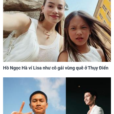
Hồ Ngọc Hà ví Lisa như cô gái vùng quê ở Thụy Điển