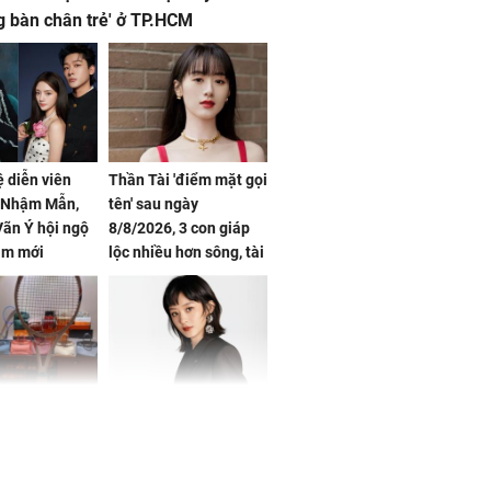
g bàn chân trẻ' ở TP.HCM
ệ diễn viên
Thần Tài 'điểm mặt gọi
, Nhậm Mẫn,
tên' sau ngày
ãn Ý hội ngộ
8/8/2026, 3 con giáp
im mới
lộc nhiều hơn sông, tài
vận sáng như trăng
Rằm, chính thức hết
khổ
Phương Thúy:
Triệu Lệ Dĩnh liên tiếp
ệu theo "lô",
được Kim Ưng ưu ái,
gái biệt thự
đãi ngộ đặc biệt gây
ong "nốt nhạc"
chú ý