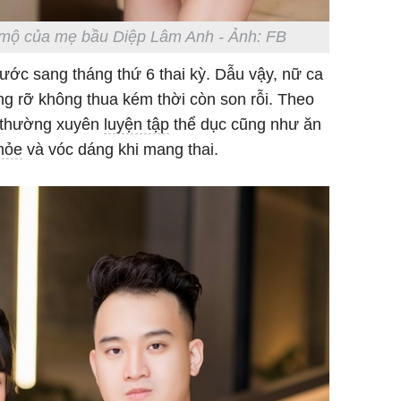
mộ của mẹ bầu Diệp Lâm Anh - Ảnh: FB
ớc sang tháng thứ 6 thai kỳ. Dẫu vậy, nữ ca
ng rỡ không thua kém thời còn son rỗi. Theo
ô thường xuyên
luyện tập
thể dục cũng như ăn
hỏe
và vóc dáng khi mang thai.