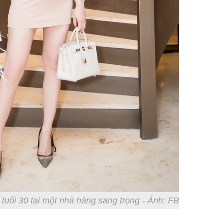
Danh tín
hành hu
nữ ở giữ
TP.HCM
uổi 30 tại một nhà hàng sang trọng - Ảnh: FB