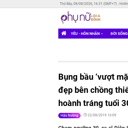
Thứ Bảy, 08/08/2026, 16:31 (GMT+7)
Hotli
YÊU - HÔN NHÂN
ĐỜI SỐN
Bụng bầu ‘vượt mặ
đẹp bên chồng thiế
hoành tráng tuổi 3
22/08/2019 16:09
Hậu trường
Chạm ngưỡng 30, ca sĩ Diệp 