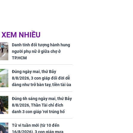
 XEM NHIỀU
Danh tính đối tượng hành hung
người phụ nữ ở giữa chợ ở
TP.HCM
Đúng ngày mai, thứ Bảy
8/8/2026, 3 con giáp đổi đời dễ
dàng như trở bàn tay, tiền tài ùa
tới, ngồi không lộc cũng đến,
phú quý theo tới già
Đúng 6h sáng ngày mai, thứ Bảy
8/8/2026, Thần Tài chỉ đích
danh 3 con giáp 'rơi trúng hố
vàng', tiền bạc ùa về nhà 'như lũ
cuốn', vươn mình thành đại gia
Tử vi tuần mới (từ 10 đến
trong phút chốc
16/8/2026), 3 con giáp mưa