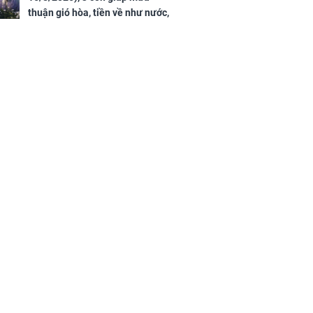
thuận gió hòa, tiền về như nước,
bạc vàng dư dả, Phú Quý Vinh
Hoa, vận trình khai sáng