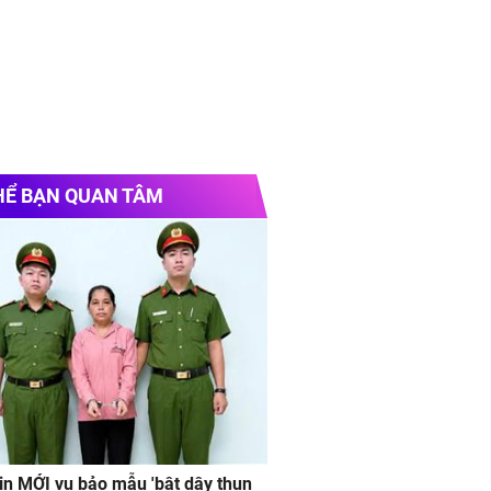
HỂ BẠN QUAN TÂM
in MỚI vụ bảo mẫu 'bật dây thun