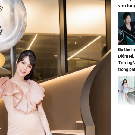
vào lòn
Ba thế h
Diêm Ni
Trương V
trong ph
HH Mai 
Mua đồ hi
tặng em 
120 tỷ tr