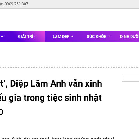
ne: 0909 750 307
G
GIẢI TRÍ
LÀM ĐẸP
SỨC KHỎE
DINH DƯ
t’, Diệp Lâm Anh vẫn xinh
u gia trong tiệc sinh nhật
0
Lâm Anh đã có một bữa tiệc mừng sinh nhật