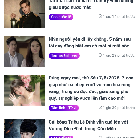
Tái xuất sau 10 năm, Trần Vỹ Đình không
giấu được nước mắt
1 giờ 14 phút trước
Sao quốc tế
Nhìn người yêu đi lấy chồng, 5 năm sau
tôi cay đắng biết em có một bí mật sốc
1 giờ 29 phút trước
Tâm sự tình yêu
Đúng ngày mai, thứ Sáu 7/8/2026, 3 con
giáp như 'cá chép vượt vũ môn hóa rồng
vàng', trúng số độc đắc, giàu sang phú
quý, sự nghiệp vươn lên tầm cao mới
1 giờ 39 phút trước
Tâm linh - Tử vi
Cái bóng Triệu Lệ Dĩnh vẫn quá lớn với
Vương Dịch Đình trong 'Cửu Môn'