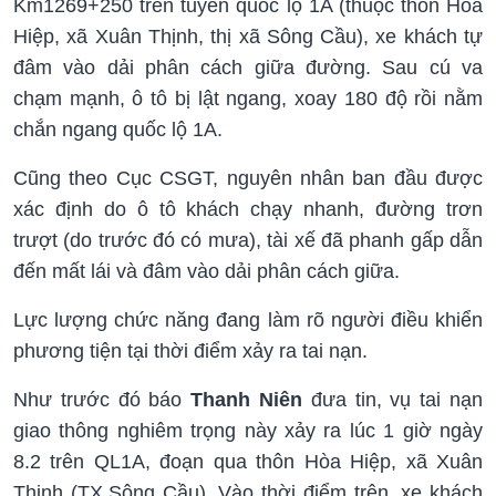
Km1269+250 trên tuyến quốc lộ 1A (thuộc thôn Hòa
Hiệp, xã Xuân Thịnh, thị xã Sông Cầu), xe khách tự
đâm vào dải phân cách giữa đường. Sau cú va
chạm mạnh, ô tô bị lật ngang, xoay 180 độ rồi nằm
chắn ngang quốc lộ 1A.
Cũng theo Cục CSGT, nguyên nhân ban đầu được
xác định do ô tô khách chạy nhanh, đường trơn
trượt (do trước đó có mưa), tài xế đã phanh gấp dẫn
đến mất lái và đâm vào dải phân cách giữa.
Lực lượng chức năng đang làm rõ người điều khiển
phương tiện tại thời điểm xảy ra tai nạn.
Như trước đó báo
Thanh Niên
đưa tin, vụ tai nạn
giao thông nghiêm trọng này xảy ra lúc 1 giờ ngày
8.2 trên QL1A, đoạn qua thôn Hòa Hiệp, xã Xuân
Thịnh (TX.Sông Cầu). Vào thời điểm trên, xe khách