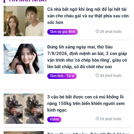
Cả nhà bất ngờ khi ông nội để lại hết tài
sản cho cháu gái và sự thật phía sau còn
sốc hơn
29 phút trước
Tâm sự gia đình
Đúng 6h sáng ngày mai, thứ Sáu
7/8/2026, định mệnh an bài, 3 con giáp
vận trình như 'cá chép hóa rồng', giàu có
lên bất chấp, số đỏ chót như son
44 phút trước
Tâm linh - Tử vi
3 cậu bé bắt được con cá mú khổng lồ
nặng 150kg trên biển khiến người xem
kinh ngạc
59 phút trước
Video