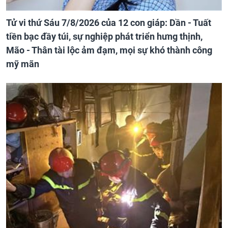
Tử vi thứ Sáu 7/8/2026 của 12 con giáp: Dần - Tuất
tiền bạc đầy túi, sự nghiệp phát triển hưng thịnh,
Mão - Thân tài lộc ảm đạm, mọi sự khó thành công
mỹ mãn