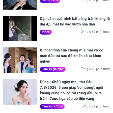
1 giờ 59 phút trước
Sao quốc tế
Cận cảnh quá trình bắt sống trăn khổng lồ
dài 4,5 mét bò vào vườn nhà dân
1 giờ 59 phút trước
Video
Bị nhân tình của chồng mỉa mai vợ có
màn đáp trả sau đó khiến cô ta khóc
nghẹn
2 giờ 29 phút trước
Tâm sự gia đình
Đúng 16h30 ngày mai, thứ Sáu
7/8/2026, 3 con giáp 'số hưởng', ngồi
không cũng có lộc rơi trúng đầu, vừa
tránh được họa vừa có tiền vàng
2 giờ 32 phút trước
Tâm linh - Tử vi