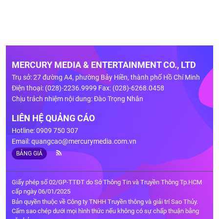
MERCURY MEDIA & ENTERTAINMENT CO., LTD
Trụ sở: 27 đường A4, phường Bảy Hiền, thành phố Hồ Chí Minh
Điện thoại: (028)-2236.9999 Fax: (028)-6268.0458
Chịu trách nhiệm nội dung: Đào Trọng Nhân
LIÊN HỆ QUẢNG CÁO
Hotline: 0909 750 307
Email:
quangcao@mercurymedia.com.vn
BẢNG GIÁ
Giấy phép số 02/GP-TTĐT do Sở Thông Tin và Truyền Thông Tp.HCM
cấp ngày 06/01/2025
Bản quyền thuộc về Công ty TNHH Truyền thông và giải trí Sao Thủy.
Cấm sao chép dưới mọi hình thức nếu không có sự chấp thuận bằng