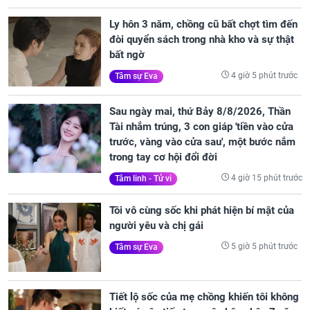
Ly hôn 3 năm, chồng cũ bất chợt tìm đến
đòi quyển sách trong nhà kho và sự thật
bất ngờ
4 giờ 5 phút trước
Tâm sự Eva
Sau ngày mai, thứ Bảy 8/8/2026, Thần
Tài nhắm trúng, 3 con giáp 'tiền vào cửa
trước, vàng vào cửa sau', một bước nắm
trong tay cơ hội đổi đời
4 giờ 15 phút trước
Tâm linh - Tử vi
Tôi vô cùng sốc khi phát hiện bí mật của
người yêu và chị gái
5 giờ 5 phút trước
Tâm sự Eva
Tiết lộ sốc của mẹ chồng khiến tôi không