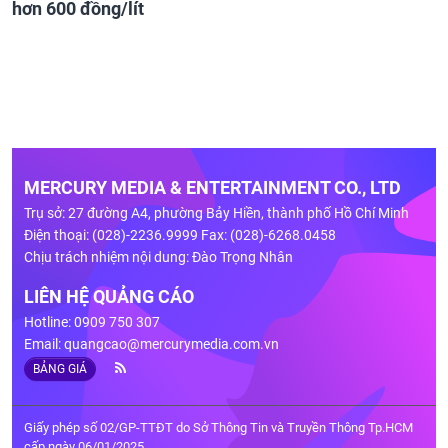
hơn 600 đồng/lít
MERCURY MEDIA & ENTERTAINMENT CO., LTD
Trụ sở: 27 đường A4, phường Bảy Hiền, thành phố Hồ Chí Minh
Điện thoại: (028)-2236.9999 Fax: (028)-6268.0458
Chịu trách nhiệm nội dung: Đào Trọng Nhân
LIÊN HỆ QUẢNG CÁO
Hotline: 0909 750 307
Email:
quangcao@mercurymedia.com.vn
BẢNG GIÁ
Giấy phép số 02/GP-TTĐT do Sở Thông Tin và Truyền Thông Tp.HCM
cấp ngày 06/01/2025