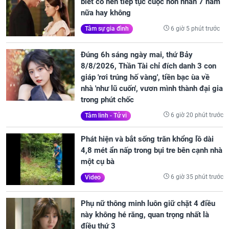
biết có nên tiếp tục cuộc hôn nhân 7 năm
nữa hay không
6 giờ 5 phút trước
Tâm sự gia đình
Đúng 6h sáng ngày mai, thứ Bảy
8/8/2026, Thần Tài chỉ đích danh 3 con
giáp 'rơi trúng hố vàng', tiền bạc ùa về
nhà 'như lũ cuốn', vươn mình thành đại gia
trong phút chốc
6 giờ 20 phút trước
Tâm linh - Tử vi
Phát hiện và bắt sống trăn khổng lồ dài
4,8 mét ẩn nấp trong bụi tre bên cạnh nhà
một cụ bà
6 giờ 35 phút trước
Video
Phụ nữ thông minh luôn giữ chặt 4 điều
này không hé răng, quan trọng nhất là
điều thứ 3