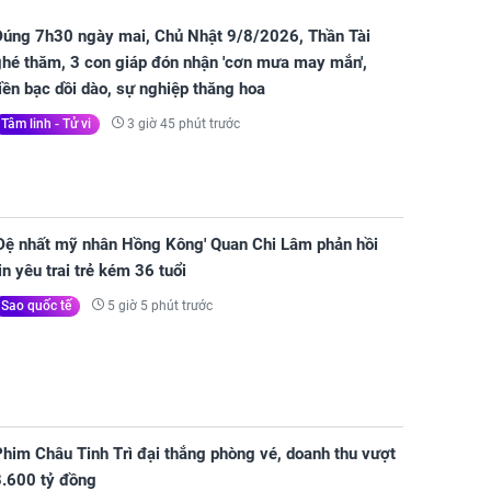
Đúng 7h30 ngày mai, Chủ Nhật 9/8/2026, Thần Tài
ghé thăm, 3 con giáp đón nhận 'cơn mưa may mắn',
iền bạc dồi dào, sự nghiệp thăng hoa
3 giờ 45 phút trước
Tâm linh - Tử vi
'Đệ nhất mỹ nhân Hồng Kông' Quan Chi Lâm phản hồi
in yêu trai trẻ kém 36 tuổi
5 giờ 5 phút trước
Sao quốc tế
him Châu Tinh Trì đại thắng phòng vé, doanh thu vượt
8.600 tỷ đồng