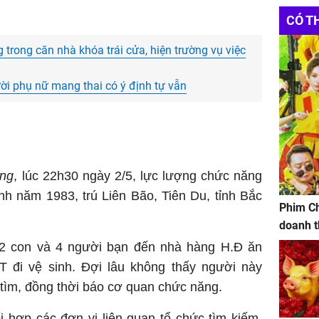
Vinhom
CÓ T
https:/
trong căn nhà khóa trái cửa, hiện trường vụ việc
Websit
Đầu Tư
ười phụ nữ mang thai có ý định tự vẫn
Đặt m
Bảo trì
ng
, lúc 22h30 ngày 2/5, lực lượng chức năng
nh năm 1983, trú Liên Bão, Tiên Du, tỉnh Bắc
Phim Ch
doanh t
 2 con và 4 người bạn đến nhà hàng H.Đ ăn
 đi vệ sinh. Đợi lâu không thấy người này
i tìm, đồng thời báo cơ quan chức năng.
 hợp các đơn vị liên quan tổ chức tìm kiếm.