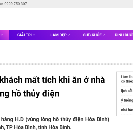
ne: 0909 750 307
G
GIẢI TRÍ
LÀM ĐẸP
SỨC KHỎE
DINH DƯ
 khách mất tích khi ăn ở nhà
Làm t
có thiệ
ng hồ thủy điện
lịch cắ
ý tưởn
nhà hà
à hàng H.Đ (vùng lòng hồ thủy điện Hòa Bình)
best
ro
h, TP Hòa Bình, tỉnh Hòa Bình.
melia h