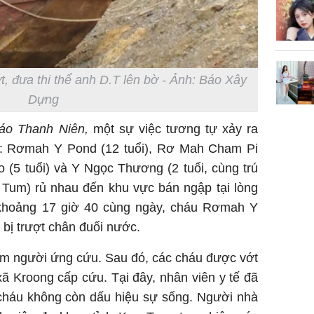
Trong 4 
tháng 6 
giáp vượ
Lộc, Phú
đổi mện
t, đưa thi thể anh D.T lên bờ - Ảnh: Báo Xây
Hoàng, ô
ngơi đồ 
Dựng
áo Thanh Niên,
một sự việc tương tự xảy ra
m: Rơmah Y Pond (12 tuổi), Rơ Mah Cham Pi
 (5 tuổi) và Y Ngọc Thương (2 tuổi, cùng trú
n Tum) rủ nhau đến khu vực bán ngập tại lòng
 khoảng 17 giờ 40 cùng ngày, cháu Rơmah Y
ị trượt chân đuối nước.
 tìm người ứng cứu. Sau đó, các cháu được vớt
ã Kroong cấp cứu. Tại đây, nhân viên y tế đã
cháu không còn dấu hiệu sự sống. Người nhà