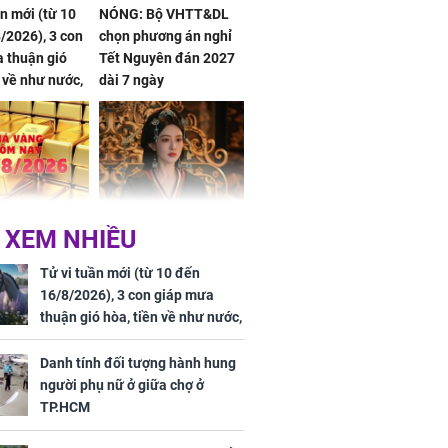
ần mới (từ 10
NÓNG: Bộ VHTT&DL
/2026), 3 con
chọn phương án nghỉ
 thuận gió
Tết Nguyên đán 2027
n về như nước,
dài 7 ngày
 dư dả, Phú
 Hoa, vận
ai sáng
 hôm nay,
'Bách Hoa Sát' vừa kết
 XEM NHIỀU
/2026: Tăng
thúc, Mạnh Tử Nghĩa
44 triệu
đã vướng tranh luận
Tử vi tuần mới (từ 10 đến
ợng
16/8/2026), 3 con giáp mưa
thuận gió hòa, tiền về như nước,
bạc vàng dư dả, Phú Quý Vinh
Hoa, vận trình khai sáng
Danh tính đối tượng hành hung
người phụ nữ ở giữa chợ ở
TP.HCM