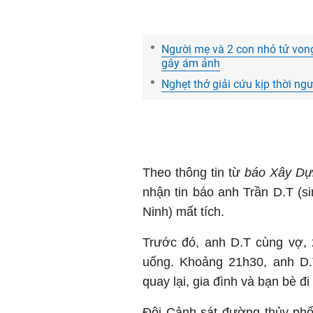
Người mẹ và 2 con nhỏ tử vong 
gây ám ảnh
Nghẹt thở giải cứu kịp thời ng
Theo thông tin từ
báo Xây Dự
nhận tin báo anh Trần D.T (si
Ninh) mất tích.
Trước đó, anh D.T cùng vợ,
uống. Khoảng 21h30, anh D.T
quay lại, gia đình và bạn bè đ
Đội Cảnh sát đường thủy phối