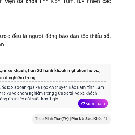
h viện đa khoa tỉnh Kon Tum, tuy nhiên các
.
nước đều là người đồng bào dân tộc thiểu số,
ăn.
hạm xe khách, hơn 20 hành khách một phen hú vía,
ùn ứ nghiêm trọng
uốc lộ 20 đoạn qua xã Lộc An (huyện Bảo Lâm, tỉnh Lâm
 ra vụ va chạm nghiêm trọng giữa xe tải và xe khách
hông ùn ứ kéo dài suốt hơn 1 giờ.
Xem thêm
Theo
Minh Thư (TH) | Phụ Nữ Sức Khỏe