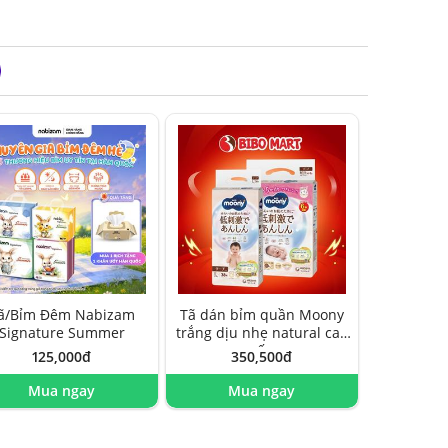
ã/Bỉm Đêm Nabizam
Tã dán bỉm quần Moony
Signature Summer
trắng dịu nhẹ natural cao
cấp
125,000đ
350,500đ
Mua ngay
Mua ngay