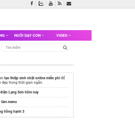
ỠNG
NUÔI DẠY CON
VIDEO
heo
tạo thiệp sinh nhật online miễn phí
để
p đẹp trong thời gian ngắn.
t điện Lạng Sơn hôm nay
g làm menu
ng hồng hạnh 3
oftop bar da nang
night view
o tram