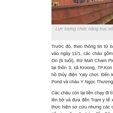
Lực lượng chức năng trục vớ
Trước đó, theo thông tin từ
b
vào ngày 11/1, các cháu gồ
On (6 tuổi), Rơ Mah Cham Pio
tại thôn 3, xã Kroong, TP.Ko
hồ thủy điện Yaly chơi. Đến
Pond và cháu Y Ngọc Thương b
Các cháu còn lại liền chạy đi
lên bờ và đưa đến Trạm y tế x
thực hiện sơ cứu nhưng các 