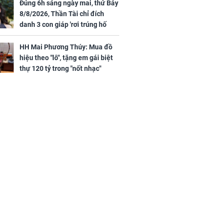
Đúng 6h sáng ngày mai, thứ Bảy
ngày cuối
8/8/2026, Thần Tài chỉ đích
âm lịch, 3 con
danh 3 con giáp 'rơi trúng hố
ng phát Tài
vàng', tiền bạc ùa về nhà 'như lũ
 Quý trăm bề,
cuốn', vươn mình thành đại gia
h Phượng
HH Mai Phương Thúy: Mua đồ
trong phút chốc
m trọn cơ
hiệu theo "lô", tặng em gái biệt
sộ
thự 120 tỷ trong "nốt nhạc"