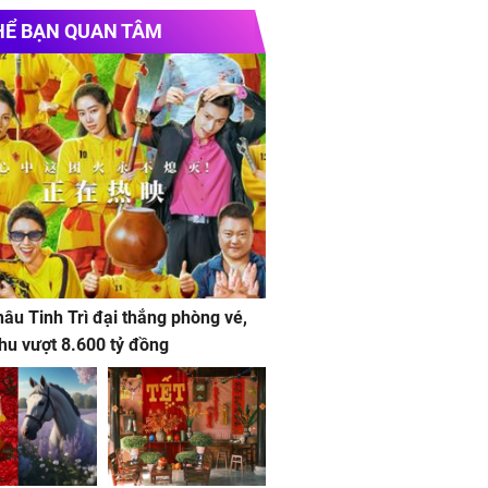
es Royal Island
HỂ BẠN QUAN TÂM
/alluvia-city.com
e chính thức
Vinhomes Hải Vân Bay
Chủ
ay
khăn ăn nhà hàng cao cấp​
sửa chữa tivi samsung
Toàn quốc
âu Tinh Trì đại thắng phòng vé,
hu vượt 8.600 tỷ đồng