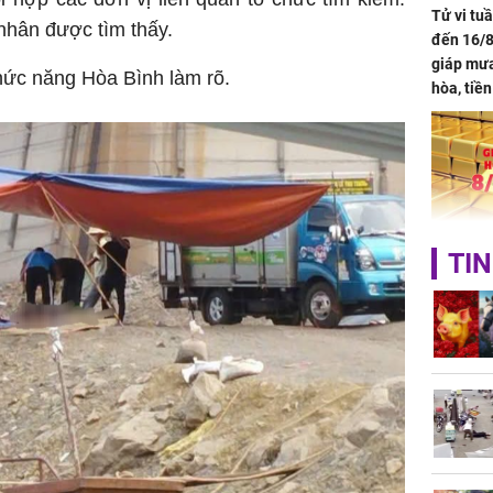
Tử vi tu
 nhân được tìm thấy.
đến 16/8
giáp mưa
ức năng Hòa Bình làm rõ.
hòa, tiề
bạc vàng
Quý Vinh
trình kh
Giá vàng
TIN
ngày 8/8
vọt lên 1
đồng/lư