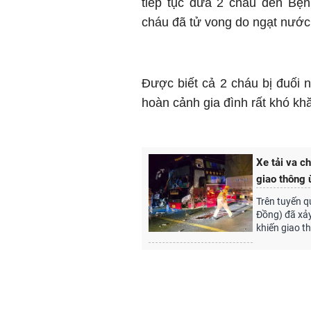
tiếp tục đưa 2 cháu đến Bện
cháu đã tử vong do ngạt nước
Được biết cả 2 cháu bị đuối 
hoàn cảnh gia đình rất khó kh
Xe tải va c
giao thông 
Trên tuyến q
Đồng) đã xảy
khiến giao t