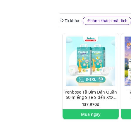
Từ khóa:
hành khách mất tích
Penbose Tã Bỉm Dán Quần
T
50 miếng Size S đến XXXL
137,970đ
Mua ngay