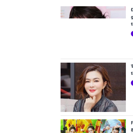
t
t
P