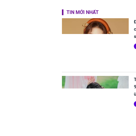
TIN MỚI NHẤT
c
T
9