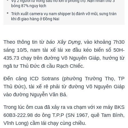
Vụ 2 người tử vong sau nổ lớn ở phòng trọ: Nạn nhân thứ 3
bỏng 87% nguy kịch
Trích xuất camera vụ nam shipper bị đánh vỡ mũi, sưng trán
khi đi giao hàng ở Đồng Nai
Theo thông tin từ
báo Xây Dựng
, vào khoảng 7h30
sáng 10/5, nam tài xế lái xe đầu kéo biển số 50H-
435.73 chạy trên đường Võ Nguyên Giáp, hướng từ
ngã tư Thủ Đức đi cầu Rạch Chiếc.
Đến cảng ICD Sotrans (phường Trường Thọ, TP
Thủ Đức), tài xế rẽ phải từ đường Võ Nguyên Giáp
vào đường Nguyễn Văn Bá.
Trong lúc ôm cua đã xảy ra va chạm với xe máy BKS
60B3-222.98 do ông T.P.P (SN 1967, quê Tam Bình,
Vĩnh Long) cầm lái chạy cùng chiều.