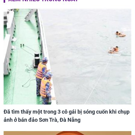
Đã tìm thấy một trong 3 cô gái bị sóng cuốn khi chụp
ảnh ở bán đảo Sơn Trà, Đà Nẵng