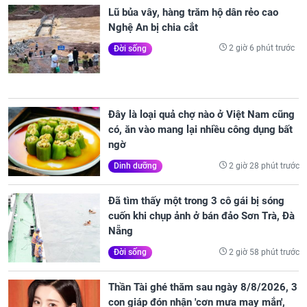
Lũ bủa vây, hàng trăm hộ dân rẻo cao
Nghệ An bị chia cắt
2 giờ 6 phút trước
Đời sống
Đây là loại quả chợ nào ở Việt Nam cũng
có, ăn vào mang lại nhiều công dụng bất
ngờ
2 giờ 28 phút trước
Dinh dưỡng
Đã tìm thấy một trong 3 cô gái bị sóng
cuốn khi chụp ảnh ở bán đảo Sơn Trà, Đà
Nẵng
2 giờ 58 phút trước
Đời sống
Thần Tài ghé thăm sau ngày 8/8/2026, 3
con giáp đón nhận 'cơn mưa may mắn',