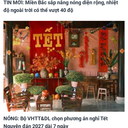
TIN MỚI: Miền Bắc sắp nắng nóng diện rộng, nhiệt
độ ngoài trời có thể vượt 40 độ
NÓNG: Bộ VHTT&DL chọn phương án nghỉ Tết
Nguyên đán 2027 dài 7 ngày