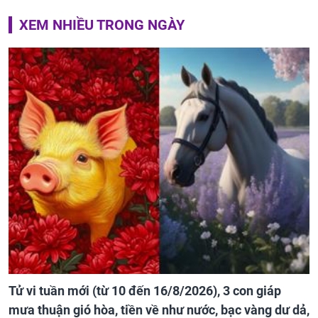
XEM NHIỀU TRONG NGÀY
Tử vi tuần mới (từ 10 đến 16/8/2026), 3 con giáp
mưa thuận gió hòa, tiền về như nước, bạc vàng dư dả,