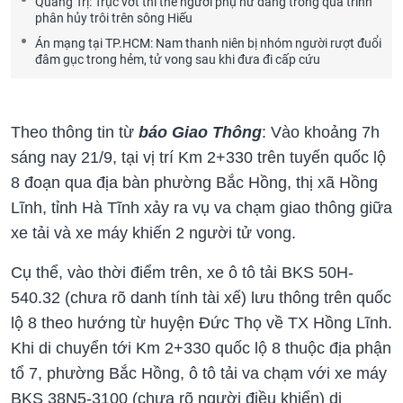
Quảng Trị: Trục vớt thi thể người phụ nữ đang trong quá trình
phân hủy trôi trên sông Hiếu
Án mạng tại TP.HCM: Nam thanh niên bị nhóm người rượt đuổi
đâm gục trong hẻm, tử vong sau khi đưa đi cấp cứu
Theo thông tin từ
báo Giao Thông
: Vào khoảng 7h
sáng nay 21/9, tại vị trí Km 2+330 trên tuyến quốc lộ
8 đoạn qua địa bàn phường Bắc Hồng, thị xã Hồng
Lĩnh, tỉnh Hà Tĩnh xảy ra vụ va chạm giao thông giữa
xe tải và xe máy khiến 2 người tử vong.
Cụ thể, vào thời điểm trên, xe ô tô tải BKS 50H-
540.32 (chưa rõ danh tính tài xế) lưu thông trên quốc
lộ 8 theo hướng từ huyện Đức Thọ về TX Hồng Lĩnh.
Khi di chuyển tới Km 2+330 quốc lộ 8 thuộc địa phận
tổ 7, phường Bắc Hồng, ô tô tải va chạm với xe máy
BKS 38N5-3100 (chưa rõ người điều khiển) di