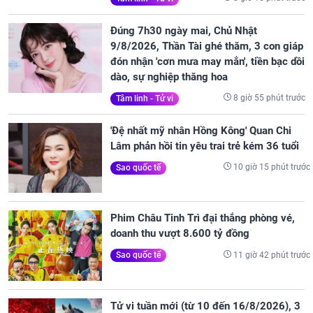
Đúng 7h30 ngày mai, Chủ Nhật
9/8/2026, Thần Tài ghé thăm, 3 con giáp
đón nhận 'cơn mưa may mắn', tiền bạc dồi
dào, sự nghiệp thăng hoa
8 giờ 55 phút trước
Tâm linh - Tử vi
'Đệ nhất mỹ nhân Hồng Kông' Quan Chi
Lâm phản hồi tin yêu trai trẻ kém 36 tuổi
10 giờ 15 phút trước
Sao quốc tế
Phim Châu Tinh Trì đại thắng phòng vé,
doanh thu vượt 8.600 tỷ đồng
11 giờ 42 phút trước
Sao quốc tế
Tử vi tuần mới (từ 10 đến 16/8/2026), 3