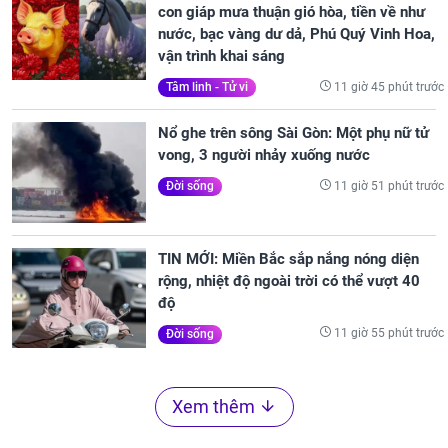
con giáp mưa thuận gió hòa, tiền về như
nước, bạc vàng dư dả, Phú Quý Vinh Hoa,
vận trình khai sáng
11 giờ 45 phút trước
Tâm linh - Tử vi
Nổ ghe trên sông Sài Gòn: Một phụ nữ tử
vong, 3 người nhảy xuống nước
11 giờ 51 phút trước
Đời sống
TIN MỚI: Miền Bắc sắp nắng nóng diện
rộng, nhiệt độ ngoài trời có thể vượt 40
độ
11 giờ 55 phút trước
Đời sống
Xem thêm