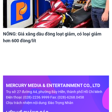
NÓNG: Giá xăng dầu đồng loạt giảm, có loại giảm
hơn 600 đồng/lít
MERCURY MEDIA & ENTERTAINMENT CO., LTD
Trụ sở: 27 đường A4, phường Bảy Hiền, thành phố Hồ Chí Minh
Điện thoại: (028)-2236.9999 Fax: (028)-6268.0458
Chịu trách nhiệm nội dung: Đào Trọng Nhân