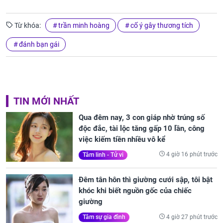
Từ khóa:
trần minh hoàng
cố ý gây thương tích
đánh bạn gái
TIN MỚI NHẤT
Qua đêm nay, 3 con giáp nhờ trúng số
độc đắc, tài lộc tăng gấp 10 lần, công
việc kiếm tiền nhiều vô kể
4 giờ 16 phút trước
Tâm linh - Tử vi
Đêm tân hôn thì giường cưới sập, tôi bật
khóc khi biết nguồn gốc của chiếc
giường
4 giờ 27 phút trước
Tâm sự gia đình