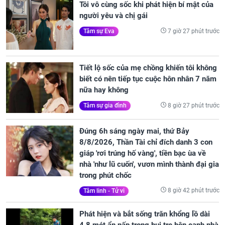
Tôi vô cùng sốc khi phát hiện bí mật của
người yêu và chị gái
7 giờ 27 phút trước
Tâm sự Eva
Tiết lộ sốc của mẹ chồng khiến tôi không
biết có nên tiếp tục cuộc hôn nhân 7 năm
nữa hay không
8 giờ 27 phút trước
Tâm sự gia đình
Đúng 6h sáng ngày mai, thứ Bảy
8/8/2026, Thần Tài chỉ đích danh 3 con
giáp 'rơi trúng hố vàng', tiền bạc ùa về
nhà 'như lũ cuốn', vươn mình thành đại gia
trong phút chốc
8 giờ 42 phút trước
Tâm linh - Tử vi
Phát hiện và bắt sống trăn khổng lồ dài
4,8 mét ẩn nấp trong bụi tre bên cạnh nhà