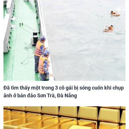
Đã tìm thấy một trong 3 cô gái bị sóng cuốn khi chụp
ảnh ở bán đảo Sơn Trà, Đà Nẵng