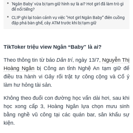
'Ngân Baby' vừa bị tạm giữ hình sự là ai? Hot girl đã làm trò gì
để nổi tiếng?
CLIP ghi lại toàn cảnh vụ việc “Hot girl Ngân Baby” điên cuồng
đập phá bàn ghế, cây ATM trước khi bị tạm giữ
TikToker triệu view Ngân “Baby" là ai?
Theo thông tin từ báo
Dân trí
, ngày 13/7,
Nguyễn Thị
Hoàng Ngân
bị Công an tỉnh Nghệ An tạm giữ để
điều tra hành vi Gây rối trật tự công cộng và Cố ý
làm hư hỏng tài sản
.
Không theo đuổi con đường học vấn dài hơi, sau khi
học xong cấp 3, Hoàng Ngân lựa chọn mưu sinh
bằng nghề vũ công tại các quán bar, sân khấu sự
kiện.