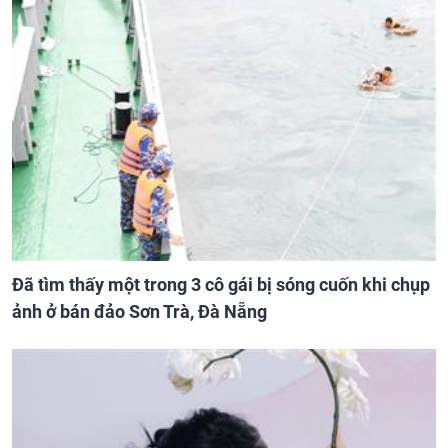
Đã tìm thấy một trong 3 cô gái bị sóng cuốn khi chụp
ảnh ở bán đảo Sơn Trà, Đà Nẵng