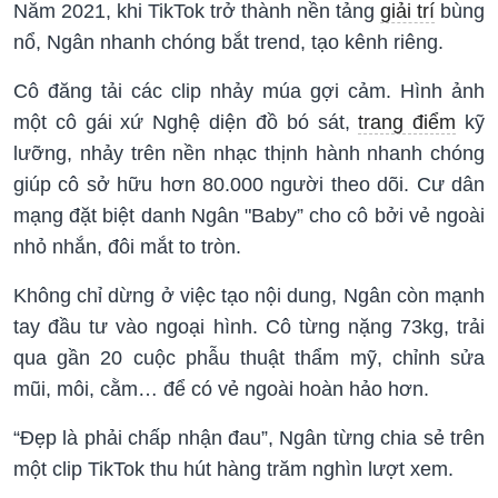
Năm 2021, khi TikTok trở thành nền tảng
giải trí
bùng
nổ, Ngân nhanh chóng bắt trend, tạo kênh riêng.
Cô đăng tải các clip nhảy múa gợi cảm. Hình ảnh
một cô gái xứ Nghệ diện đồ bó sát,
trang điểm
kỹ
lưỡng, nhảy trên nền nhạc thịnh hành nhanh chóng
giúp cô sở hữu hơn 80.000 người theo dõi. Cư dân
mạng đặt biệt danh Ngân "Baby” cho cô bởi vẻ ngoài
nhỏ nhắn, đôi mắt to tròn.
Không chỉ dừng ở việc tạo nội dung, Ngân còn mạnh
tay đầu tư vào ngoại hình. Cô từng nặng 73kg, trải
qua gần 20 cuộc phẫu thuật thẩm mỹ, chỉnh sửa
mũi, môi, cằm… để có vẻ ngoài hoàn hảo hơn.
“Đẹp là phải chấp nhận đau”, Ngân từng chia sẻ trên
một clip TikTok thu hút hàng trăm nghìn lượt xem.