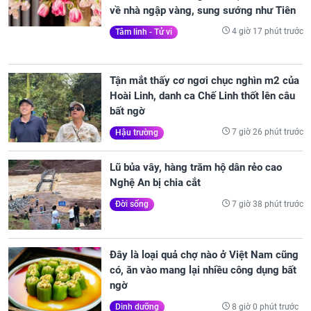
về nhà ngập vàng, sung sướng như Tiên
4 giờ 17 phút trước
Tâm linh - Tử vi
Tận mắt thấy cơ ngơi chục nghìn m2 của
Hoài Linh, danh ca Chế Linh thốt lên câu
bất ngờ
7 giờ 26 phút trước
Hậu trường
Lũ bủa vây, hàng trăm hộ dân rẻo cao
Nghệ An bị chia cắt
7 giờ 38 phút trước
Đời sống
Đây là loại quả chợ nào ở Việt Nam cũng
có, ăn vào mang lại nhiều công dụng bất
ngờ
8 giờ 0 phút trước
Dinh dưỡng