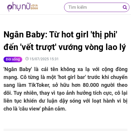
Ngân Baby: Từ hot girl 'thị phi'
đến 'vết trượt' vướng vòng lao lý
15/07/2025 15:31
Đời sống
'Ngân Baby' là cái tên không xa lạ với cộng đồng
mạng. Cô từng là một 'hot girl bar' trước khi chuyển
sang làm TikToker, sở hữu hơn 80.000 người theo
dõi. Tuy nhiên, thay vì tạo ảnh hưởng tích cực, cô lại
liên tục khiến dư luận dậy sóng với loạt hành vi bị
cho là 'câu view' phản cảm.