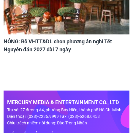
NÓNG: Bộ VHTT&DL chọn phương án nghỉ Tết
Nguyên đán 2027 dài 7 ngày
MERCURY MEDIA & ENTERTAINMENT CO., LTD
Trụ sở: 27 đường A4, phường Bảy Hiền, thành phố Hồ Chí Minh
Điện thoại: (028)-2236.9999 Fax: (028)-6268.0458
Chịu trách nhiệm nội dung: Đào Trọng Nhân