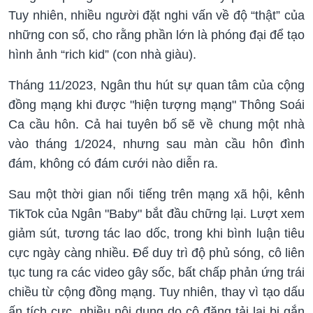
Tuy nhiên, nhiều người đặt nghi vấn về độ “thật” của
những con số, cho rằng phần lớn là phóng đại để tạo
hình ảnh “rich kid” (con nhà giàu).
Tháng 11/2023, Ngân thu hút sự quan tâm của cộng
đồng mạng khi được "hiện tượng mạng" Thông Soái
Ca cầu hôn. Cả hai tuyên bố sẽ về chung một nhà
vào tháng 1/2024, nhưng sau màn cầu hôn đình
đám, không có đám cưới nào diễn ra.
Sau một thời gian nổi tiếng trên mạng xã hội, kênh
TikTok của Ngân "Baby" bắt đầu chững lại. Lượt xem
giảm sút, tương tác lao dốc, trong khi bình luận tiêu
cực ngày càng nhiều. Để duy trì độ phủ sóng, cô liên
tục tung ra các video gây sốc, bất chấp phản ứng trái
chiều từ cộng đồng mạng. Tuy nhiên, thay vì tạo dấu
ấn tích cực, nhiều nội dung do cô đăng tải lại bị gắn