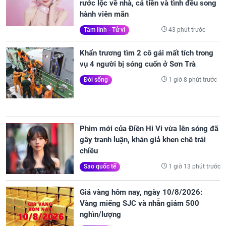
rước lộc về nhà, cả tiền và tình đều song
hành viên mãn
43 phút trước
Tâm linh - Tử vi
Khẩn trương tìm 2 cô gái mất tích trong
vụ 4 người bị sóng cuốn ở Sơn Trà
1 giờ 8 phút trước
Đời sống
Phim mới của Điền Hi Vi vừa lên sóng đã
gây tranh luận, khán giả khen chê trái
chiều
1 giờ 13 phút trước
Sao quốc tế
Giá vàng hôm nay, ngày 10/8/2026:
Vàng miếng SJC và nhẫn giảm 500
nghìn/lượng