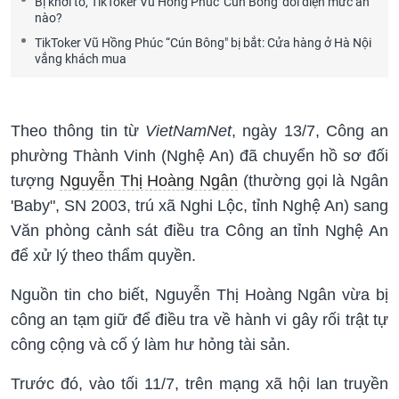
Bị khởi tố, TikToker Vũ Hồng Phúc 'Cún Bông' đối diện mức án
nào?
TikToker Vũ Hồng Phúc “Cún Bông" bị bắt: Cửa hàng ở Hà Nội
vắng khách mua
Theo thông tin từ
VietNamNet
, ngày 13/7, Công an
phường Thành Vinh (Nghệ An) đã chuyển hồ sơ đối
tượng
Nguyễn Thị Hoàng Ngân
(thường gọi là Ngân
'Baby", SN 2003, trú xã Nghi Lộc, tỉnh Nghệ An) sang
Văn phòng cảnh sát điều tra Công an tỉnh Nghệ An
để xử lý theo thẩm quyền.
Nguồn tin cho biết, Nguyễn Thị Hoàng Ngân vừa bị
công an tạm giữ để điều tra về hành vi gây rối trật tự
công cộng và cố ý làm hư hỏng tài sản.
Trước đó, vào tối 11/7, trên mạng xã hội lan truyền