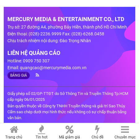
MERCURY MEDIA & ENTERTAINMENT CO., LTD
Trụ sở: 27 đường A4, phường Bảy Hiền, thành phố Hồ Chí Minh
Điện thoại: (028)-2236.9999 Fax: (028)-6268.0458
Chịu trách nhiệm nội dung: Đào Trọng Nhân
LIÊN HỆ QUẢNG CÁO
Hotline: 0909 750 307
Email:
quangcao@mercurymedia.com.vn
BẢNG GIÁ
Giấy phép số 02/GP-TTĐT do Sở Thông Tin và Truyền Thông Tp.HCM
cấp ngày 06/01/2025
Bản quyền thuộc về Công ty TNHH Truyền thông và giải trí Sao Thủy.
Cấm sao chép dưới mọi hình thức nếu không có sự chấp thuận bằng
văn bản.
Trang chủ
Tin hot
Mã giảm giá
Chủ đề
Chuyên mục