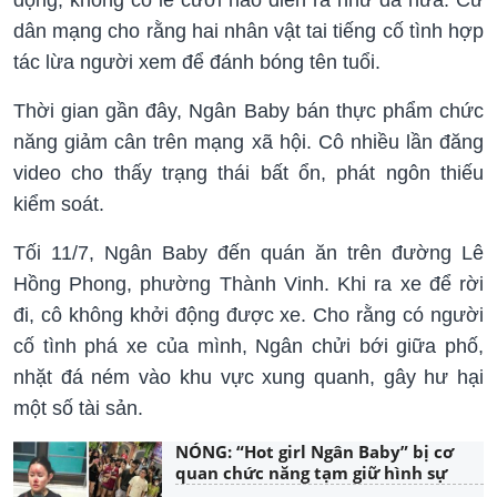
động, không có lễ cưới nào diễn ra như đã hứa. Cư
dân mạng cho rằng hai nhân vật tai tiếng cố tình hợp
tác lừa người xem để đánh bóng tên tuổi.
Thời gian gần đây, Ngân Baby bán thực phẩm chức
năng giảm cân trên mạng xã hội. Cô nhiều lần đăng
video cho thấy trạng thái bất ổn, phát ngôn thiếu
kiểm soát.
Tối 11/7, Ngân Baby đến quán ăn trên đường Lê
Hồng Phong, phường Thành Vinh. Khi ra xe để rời
đi, cô không khởi động được xe. Cho rằng có người
cố tình phá xe của mình, Ngân chửi bới giữa phố,
nhặt đá ném vào khu vực xung quanh, gây hư hại
một số tài sản.
NÓNG: “Hot girl Ngân Baby” bị cơ
quan chức năng tạm giữ hình sự