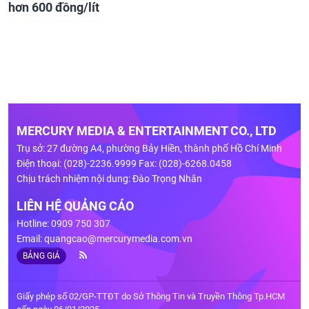
hơn 600 đồng/lít
MERCURY MEDIA & ENTERTAINMENT CO., LTD
Trụ sở: 27 đường A4, phường Bảy Hiền, thành phố Hồ Chí Minh
Điện thoại: (028)-2236.9999 Fax: (028)-6268.0458
Chịu trách nhiệm nội dung: Đào Trọng Nhân
LIÊN HỆ QUẢNG CÁO
Hotline: 0909 750 307
Email:
quangcao@mercurymedia.com.vn
BẢNG GIÁ
Giấy phép số 02/GP-TTĐT do Sở Thông Tin và Truyền Thông Tp.HCM