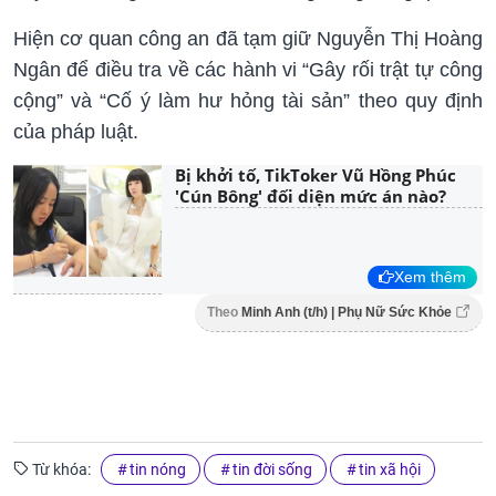
Hiện cơ quan công an đã tạm giữ Nguyễn Thị Hoàng
Ngân để điều tra về các hành vi “Gây rối trật tự công
cộng” và “Cố ý làm hư hỏng tài sản” theo quy định
của pháp luật.
Bị khởi tố, TikToker Vũ Hồng Phúc
'Cún Bông' đối diện mức án nào?
Xem thêm
Theo
Minh Anh (t/h) | Phụ Nữ Sức Khỏe
Từ khóa:
tin nóng
tin đời sống
tin xã hội