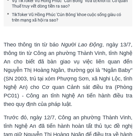
Vụ TikToker Vũ Hồng Phúc “Cún Bông” vừa bị khởi tố: Cơ quan
Thuế truy vết dòng tiền ra sao?
TikToker Vũ Hồng Phúc 'Cún Bông' khoe cuộc sống giàu có
trên mạng xã hội ra sao?
Theo thông tin từ báo
Người Lao Động
, ngày 13/7,
thông tin từ Công an phường Thành Vinh, tỉnh Nghệ
An cho biết đã bàn giao vụ việc liên quan đến
Nguyễn Thị Hoàng Ngân, thường gọi là "Ngân Baby"
(SN 2003, trú tại xóm Phượng Sơn, xã Nghi Lộc, tỉnh
Nghệ An) cho Cơ quan Cảnh sát điều tra (Phòng
PC01) - Công an tỉnh Nghệ An tiến hành điều tra
theo quy định của pháp luật.
Trước đó, ngày 12/7, Công an phường Thành Vinh,
tỉnh Nghệ An đã tiến hành hoàn tất thủ tục đề nghị
tạm giữ Nguyễn Thị Hoàng Ngân để điều tra về hành