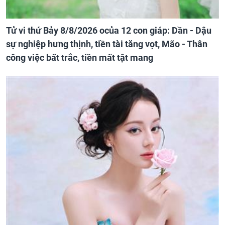
Tử vi thứ Bảy 8/8/2026 ocủa 12 con giáp: Dần - Dậu
sự nghiệp hưng thịnh, tiền tài tăng vọt, Mão - Thân
công việc bất trắc, tiền mất tật mang