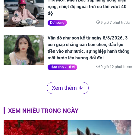
TIN MỚI: Miền Bắc sắp nắng nóng diện
rộng, nhiệt độ ngoài trời có thể vượt 40
độ
9 giờ 7 phút trước
Đời sống
Vận đỏ như son kể từ ngày 8/8/2026, 3
con giáp chẳng cần bon chen, đắc lộc
tiền vào như nước, sự nghiệp hanh thông
một bước lên hương đổi đời
9 giờ 12 phút trước
Tâm linh - Tử vi
Xem thêm
XEM NHIỀU TRONG NGÀY