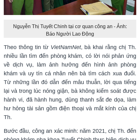
Nguyễn Thị Tuyết Chinh tại cơ quan công an - Ảnh:
Báo Người Lao Động
Theo thông tin từ
VietNamNet
, bà khai rằng chị Th.
nhiều lần tìm đến phòng khám, có lời nói phản ứng
về dịch vụ, làm ảnh hưởng đến hình ảnh phòng
khám và uy tín cá nhân nên bà tìm cách xua đuổi.
Từ những lần đó dẫn đến mâu thuẫn, lời qua tiếng
lại và trong lúc nóng giận, bà không kiểm soát được
hành vi, đã hành hung, dùng thanh sắt đe dọa, làm
hư hỏng tài sản gồm điện thoại và mắt kính của chị
Th.
Bước đầu, công an xác minh: năm 2021, chị Th. đến
phòng khám nha khoa Tuyết Chinh thực hiện dịch vụ