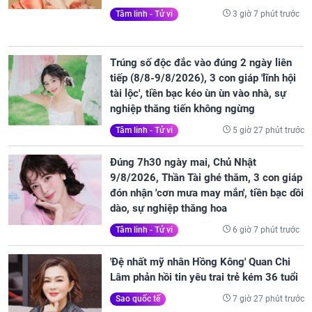
3 giờ 7 phút trước
Tâm linh - Tử vi
Trúng số độc đắc vào đúng 2 ngày liên
tiếp (8/8-9/8/2026), 3 con giáp 'lĩnh hội
tài lộc', tiền bạc kéo ùn ùn vào nhà, sự
nghiệp thăng tiến không ngừng
5 giờ 27 phút trước
Tâm linh - Tử vi
Đúng 7h30 ngày mai, Chủ Nhật
9/8/2026, Thần Tài ghé thăm, 3 con giáp
đón nhận 'cơn mưa may mắn', tiền bạc dồi
dào, sự nghiệp thăng hoa
6 giờ 7 phút trước
Tâm linh - Tử vi
'Đệ nhất mỹ nhân Hồng Kông' Quan Chi
Lâm phản hồi tin yêu trai trẻ kém 36 tuổi
7 giờ 27 phút trước
Sao quốc tế