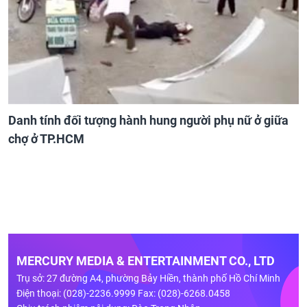
Danh tính đối tượng hành hung người phụ nữ ở giữa
chợ ở TP.HCM
MERCURY MEDIA & ENTERTAINMENT CO., LTD
Trụ sở: 27 đường A4, phường Bảy Hiền, thành phố Hồ Chí Minh
Điện thoại: (028)-2236.9999 Fax: (028)-6268.0458