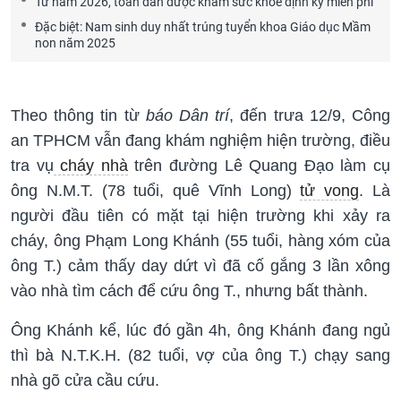
Từ năm 2026, toàn dân được khám sức khoẻ định kỳ miễn phí
Đặc biệt: Nam sinh duy nhất trúng tuyển khoa Giáo dục Mầm
non năm 2025
Theo thông tin từ
báo Dân trí
, đến trưa 12/9, Công
an TPHCM vẫn đang khám nghiệm hiện trường, điều
tra vụ
cháy nhà
trên đường Lê Quang Đạo làm cụ
ông N.M.T. (78 tuổi, quê Vĩnh Long)
tử vong
. Là
người đầu tiên có mặt tại hiện trường khi xảy ra
cháy, ông Phạm Long Khánh (55 tuổi, hàng xóm của
ông T.) cảm thấy day dứt vì đã cố gắng 3 lần xông
vào nhà tìm cách để cứu ông T., nhưng bất thành.
Ông Khánh kể, lúc đó gần 4h, ông Khánh đang ngủ
thì bà N.T.K.H. (82 tuổi, vợ của ông T.) chạy sang
nhà gõ cửa cầu cứu.