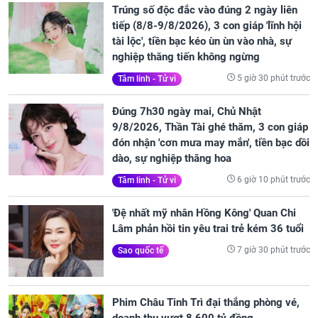
Trúng số độc đắc vào đúng 2 ngày liên
tiếp (8/8-9/8/2026), 3 con giáp 'lĩnh hội
tài lộc', tiền bạc kéo ùn ùn vào nhà, sự
nghiệp thăng tiến không ngừng
5 giờ 30 phút trước
Tâm linh - Tử vi
Đúng 7h30 ngày mai, Chủ Nhật
9/8/2026, Thần Tài ghé thăm, 3 con giáp
đón nhận 'cơn mưa may mắn', tiền bạc dồi
dào, sự nghiệp thăng hoa
6 giờ 10 phút trước
Tâm linh - Tử vi
'Đệ nhất mỹ nhân Hồng Kông' Quan Chi
Lâm phản hồi tin yêu trai trẻ kém 36 tuổi
7 giờ 30 phút trước
Sao quốc tế
Phim Châu Tinh Trì đại thắng phòng vé,
doanh thu vượt 8.600 tỷ đồng