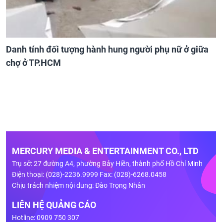
Danh tính đối tượng hành hung người phụ nữ ở giữa
chợ ở TP.HCM
MERCURY MEDIA & ENTERTAINMENT CO., LTD
Trụ sở: 27 đường A4, phường Bảy Hiền, thành phố Hồ Chí Minh
Điện thoại: (028)-2236.9999 Fax: (028)-6268.0458
Chịu trách nhiệm nội dung: Đào Trọng Nhân
LIÊN HỆ QUẢNG CÁO
Hotline: 0909 750 307