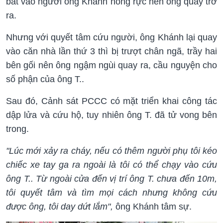
bắt vào người ông Khánh nóng rực nên ông quay trở
ra.
Nhưng với quyết tâm cứu người, ông Khánh lại quay
vào căn nhà lần thứ 3 thì bị trượt chân ngã, trầy hai
bên gối nên ông ngậm ngùi quay ra, cầu nguyện cho
số phận của ông T..
Sau đó, Cảnh sát PCCC có mặt triển khai công tác
dập lửa và cứu hộ, tuy nhiên ông T. đã tử vong bên
trong.
"Lúc mới xảy ra cháy, nếu có thêm người phụ tôi kéo
chiếc xe tay ga ra ngoài là tôi có thể chạy vào cứu
ông T.. Từ ngoài cửa đến vị trí ông T. chưa đến 10m,
tôi quyết tâm và tìm mọi cách nhưng không cứu
được ông, tôi day dứt lắm",
ông Khánh tâm sự.