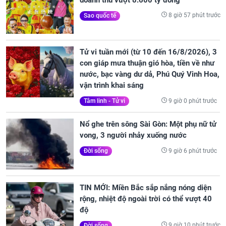
8 giờ 57 phút trước
Sao quốc tế
Tử vi tuần mới (từ 10 đến 16/8/2026), 3
con giáp mưa thuận gió hòa, tiền về như
nước, bạc vàng dư dả, Phú Quý Vinh Hoa,
vận trình khai sáng
9 giờ 0 phút trước
Tâm linh - Tử vi
Nổ ghe trên sông Sài Gòn: Một phụ nữ tử
vong, 3 người nhảy xuống nước
9 giờ 6 phút trước
Đời sống
TIN MỚI: Miền Bắc sắp nắng nóng diện
rộng, nhiệt độ ngoài trời có thể vượt 40
độ
9 giờ 10 phút trước
Đời sống