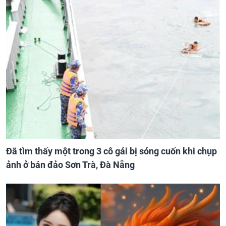
Đã tìm thấy một trong 3 cô gái bị sóng cuốn khi chụp
ảnh ở bán đảo Sơn Trà, Đà Nẵng