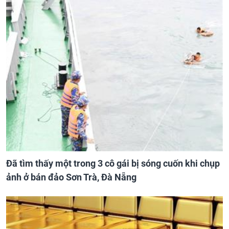
Đã tìm thấy một trong 3 cô gái bị sóng cuốn khi chụp
ảnh ở bán đảo Sơn Trà, Đà Nẵng