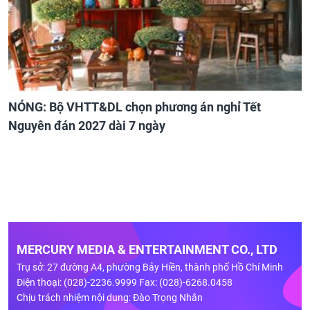
NÓNG: Bộ VHTT&DL chọn phương án nghỉ Tết
Nguyên đán 2027 dài 7 ngày
MERCURY MEDIA & ENTERTAINMENT CO., LTD
Trụ sở: 27 đường A4, phường Bảy Hiền, thành phố Hồ Chí Minh
Điện thoại: (028)-2236.9999 Fax: (028)-6268.0458
Chịu trách nhiệm nội dung: Đào Trọng Nhân