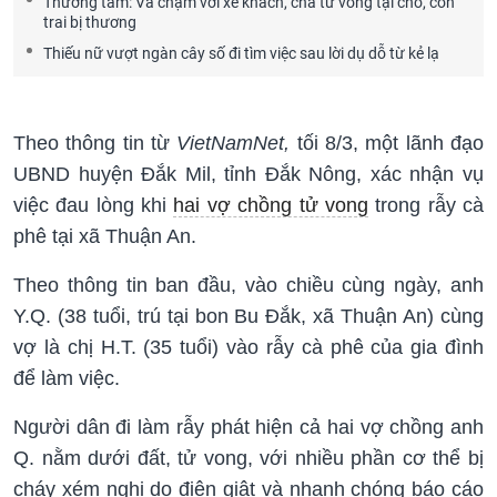
Thương tâm: Va chạm với xe khách, cha tử vong tại chỗ, con
trai bị thương
Thiếu nữ vượt ngàn cây số đi tìm việc sau lời dụ dỗ từ kẻ lạ
Theo thông tin từ
VietNamNet,
tối 8/3, một lãnh đạo
UBND huyện Đắk Mil, tỉnh Đắk Nông, xác nhận vụ
việc đau lòng khi
hai vợ chồng tử vong
trong rẫy cà
phê tại xã Thuận An.
Theo thông tin ban đầu, vào chiều cùng ngày, anh
Y.Q. (38 tuổi, trú tại bon Bu Đắk, xã Thuận An) cùng
vợ là chị H.T. (35 tuổi) vào rẫy cà phê của gia đình
để làm việc.
Người dân đi làm rẫy phát hiện cả hai vợ chồng anh
Q. nằm dưới đất, tử vong, với nhiều phần cơ thể bị
cháy xém nghi do điện giật và nhanh chóng báo cáo