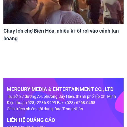
Cháy lớn chợ Biên Hòa, nhiều ki-ốt rơi vào cảnh tan
hoang
MERCURY MEDIA & ENTERTAINMENT CO., LTD
Trụ sở: 27 đường A4, phường Bảy Hiền, thành phố Hồ Chí Minh
Điện thoại: (028)-2236.9999 Fax: (028)-6268.0458
Chịu trách nhiệm nội dung: Đào Trọng Nhân
LIÊN HỆ QUẢNG CÁO