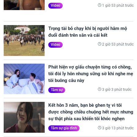
1 giờ 53 phút trước
Video
Trọng tài bỏ chạy khi bị người hâm mộ
đuổi đánh trên sân và cái kết
2 giờ 53 phút trước
Video
Phát hiện vợ giấu chuyện từng có chồng,
tôi đòi ly hôn nhưng sững sờ khi nghe mẹ
tôi buông câu này
3 giờ 3 phút trước
Tâm sự
Kết hôn 3 năm, bạn bè ghen tỵ vì tôi
được chồng chiều chuộng hết mực nhưng
sự thật phía sau khiến tôi khóc nghẹn
3 giờ 13 phút trước
Tâm sự gia đình