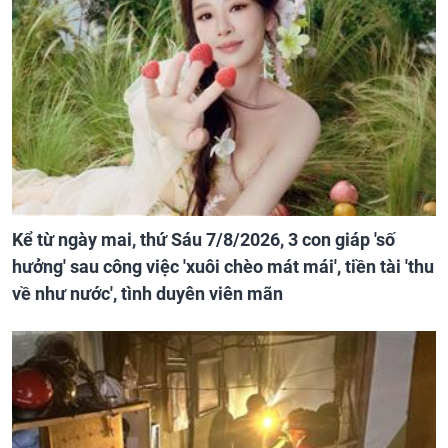
Kể từ ngày mai, thứ Sáu 7/8/2026, 3 con giáp 'số
hưởng' sau công việc 'xuôi chèo mát mái', tiền tài 'thu
về như nước', tình duyên viên mãn