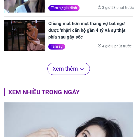
3 giờ 53 phút trước
Tâm sự gia đình
Chồng mất hơn một tháng vợ bất ngờ
được 'nhận' căn hộ gần 4 tỷ và sự thật
phía sau gây sốc
4 giờ 3 phút trước
Tâm sự
Xem thêm
XEM NHIỀU TRONG NGÀY