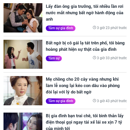
Lấy đàn ông gia trưởng, tôi nhiều lần rơi
nước mắt nhưng bất ngờ hành động của
anh
3 giờ 23 phút trước
Tâm sự gia đình
Bất ngờ bị cô gái lạ tát trên phố, tôi bàng
hoàng phát hiện sự thật của gia đình
3 giờ 33 phút trước
Tâm sự
Mẹ chồng cho 20 cây vàng nhưng khi
làm lễ xong lại kéo con dâu vào phòng
đòi lại với lý do bất ngờ
3 giờ 43 phút trước
Tâm sự gia đình
Bị gia đình bạn trai chê, tôi bình thản lấy
điện thoại gọi ngay tài xế lái xe xịn 7 tỷ
của mình tới