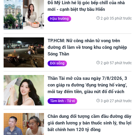
Đỗ Mỹ Linh hé lộ góc bếp chill của nhà
mới - cạnh biệt thự bầu Hiển
2 giờ 35 phút trước
Hậu trường
TP.HCM: Nữ công nhân tử vong trên
đường đi làm về trong khu công nghiệp
Sóng Thần
2 giờ 57 phút trước
Đời sống
Thần Tài mở cửa sau ngày 7/8/2026, 3
con giáp ra đường 'đụng trúng hố vàng',
mỏi tay đếm tiền, giàu nứt đố đổ vách
3 giờ 27 phút trước
Tâm linh - Tử vi
Chân dung đối tượng cầm đầu đường dây
giả danh lương y bán thuốc sinh lý, thu lợi
bất chính hơn 120 tỷ đồng