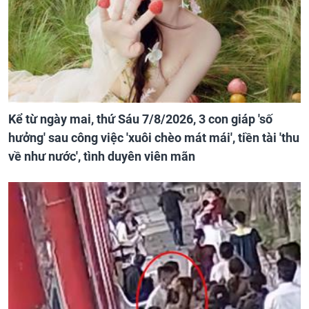
Kể từ ngày mai, thứ Sáu 7/8/2026, 3 con giáp 'số
hưởng' sau công việc 'xuôi chèo mát mái', tiền tài 'thu
về như nước', tình duyên viên mãn