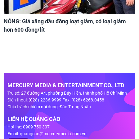
NÓNG: Giá xăng dầu đồng loạt giảm, có loại giảm
hơn 600 đồng/lít
MERCURY MEDIA & ENTERTAINMENT CO., LTD
Trụ sở: 27 đường A4, phường Bảy Hiền, thành phố Hồ Chí Minh
Điện thoại: (028)-2236.9999 Fax: (028)-6268.0458
Chịu trách nhiệm nội dung: Đào Trọng Nhân
LIÊN HỆ QUẢNG CÁO
Hotline: 0909 750 307
Email:
quangcao@mercurymedia.com.vn