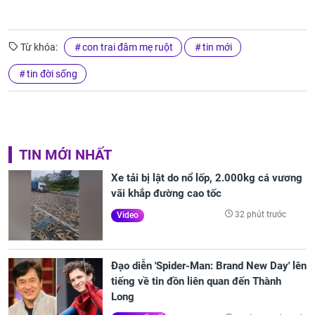
Từ khóa:
con trai đâm mẹ ruột
tin mới
tin đời sống
TIN MỚI NHẤT
Xe tải bị lật do nổ lốp, 2.000kg cá vương
vãi khắp đường cao tốc
32 phút trước
Video
Đạo diễn 'Spider-Man: Brand New Day' lên
tiếng về tin đồn liên quan đến Thành
Long