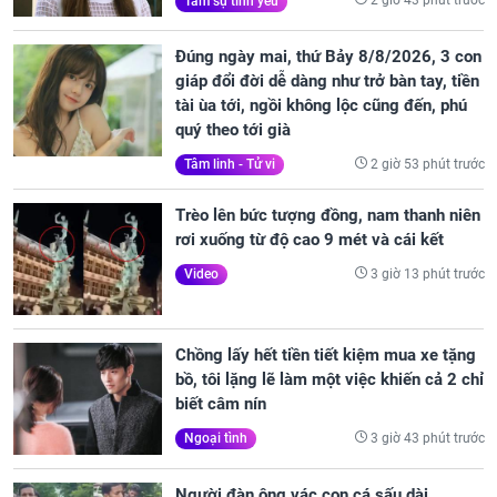
2 giờ 43 phút trước
Tâm sự tình yêu
Đúng ngày mai, thứ Bảy 8/8/2026, 3 con
giáp đổi đời dễ dàng như trở bàn tay, tiền
tài ùa tới, ngồi không lộc cũng đến, phú
quý theo tới già
2 giờ 53 phút trước
Tâm linh - Tử vi
Trèo lên bức tượng đồng, nam thanh niên
rơi xuống từ độ cao 9 mét và cái kết
3 giờ 13 phút trước
Video
Chồng lấy hết tiền tiết kiệm mua xe tặng
bồ, tôi lặng lẽ làm một việc khiến cả 2 chỉ
biết câm nín
3 giờ 43 phút trước
Ngoại tình
Người đàn ông vác con cá sấu dài