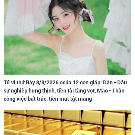
Tử vi thứ Bảy 8/8/2026 ocủa 12 con giáp: Dần - Dậu
sự nghiệp hưng thịnh, tiền tài tăng vọt, Mão - Thân
công việc bất trắc, tiền mất tật mang