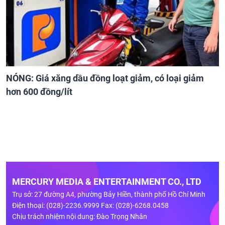
NÓNG: Giá xăng dầu đồng loạt giảm, có loại giảm
hơn 600 đồng/lít
MERCURY MEDIA & ENTERTAINMENT CO., LTD
Trụ sở: 27 đường A4, phường Bảy Hiền, thành phố Hồ Chí Minh
Điện thoại: (028)-2236.9999 Fax: (028)-6268.0458
Chịu trách nhiệm nội dung: Đào Trọng Nhân