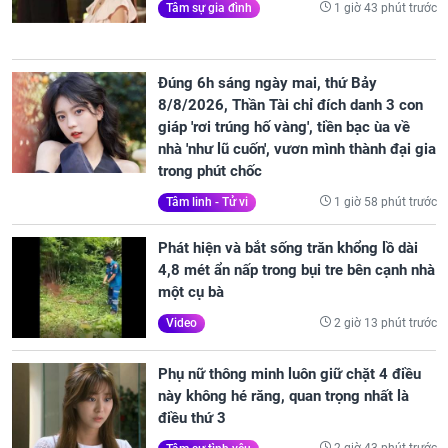
1 giờ 43 phút trước
Tâm sự gia đình
Đúng 6h sáng ngày mai, thứ Bảy
8/8/2026, Thần Tài chỉ đích danh 3 con
giáp 'rơi trúng hố vàng', tiền bạc ùa về
nhà 'như lũ cuốn', vươn mình thành đại gia
trong phút chốc
1 giờ 58 phút trước
Tâm linh - Tử vi
Phát hiện và bắt sống trăn khổng lồ dài
4,8 mét ẩn nấp trong bụi tre bên cạnh nhà
một cụ bà
2 giờ 13 phút trước
Video
Phụ nữ thông minh luôn giữ chặt 4 điều
này không hé răng, quan trọng nhất là
điều thứ 3