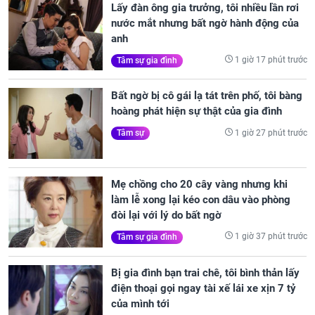
Lấy đàn ông gia trưởng, tôi nhiều lần rơi
nước mắt nhưng bất ngờ hành động của
anh
1 giờ 17 phút trước
Tâm sự gia đình
Bất ngờ bị cô gái lạ tát trên phố, tôi bàng
hoàng phát hiện sự thật của gia đình
1 giờ 27 phút trước
Tâm sự
Mẹ chồng cho 20 cây vàng nhưng khi
làm lễ xong lại kéo con dâu vào phòng
đòi lại với lý do bất ngờ
1 giờ 37 phút trước
Tâm sự gia đình
Bị gia đình bạn trai chê, tôi bình thản lấy
điện thoại gọi ngay tài xế lái xe xịn 7 tỷ
của mình tới