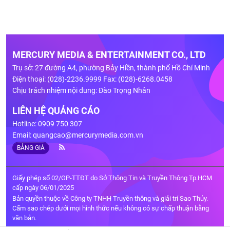
MERCURY MEDIA & ENTERTAINMENT CO., LTD
Trụ sở: 27 đường A4, phường Bảy Hiền, thành phố Hồ Chí Minh
Điện thoại: (028)-2236.9999 Fax: (028)-6268.0458
Chịu trách nhiệm nội dung: Đào Trọng Nhân
LIÊN HỆ QUẢNG CÁO
Hotline: 0909 750 307
Email:
quangcao@mercurymedia.com.vn
BẢNG GIÁ
Giấy phép số 02/GP-TTĐT do Sở Thông Tin và Truyền Thông Tp.HCM
cấp ngày 06/01/2025
Bản quyền thuộc về Công ty TNHH Truyền thông và giải trí Sao Thủy.
Cấm sao chép dưới mọi hình thức nếu không có sự chấp thuận bằng
văn bản.