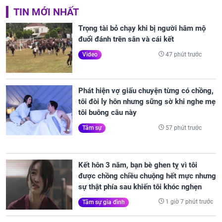
TIN MỚI NHẤT
Trọng tài bỏ chạy khi bị người hâm mộ
đuổi đánh trên sân và cái kết
47 phút trước
Video
Phát hiện vợ giấu chuyện từng có chồng,
tôi đòi ly hôn nhưng sững sờ khi nghe mẹ
tôi buông câu này
57 phút trước
Tâm sự
Kết hôn 3 năm, bạn bè ghen tỵ vì tôi
được chồng chiều chuộng hết mực nhưng
sự thật phía sau khiến tôi khóc nghẹn
1 giờ 7 phút trước
Tâm sự gia đình