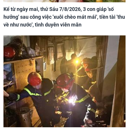
Kể từ ngày mai, thứ Sáu 7/8/2026, 3 con giáp 'số
hưởng' sau công việc 'xuôi chèo mát mái', tiền tài 'thu
về như nước', tình duyên viên mãn