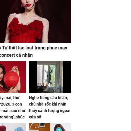
ộ Tư thất lạc loạt trang phục may
concert cá nhân
ày mai, thứ
Nghe tiếng cào bí ẩn,
2026, 3 con
chủ nhà sốc khi nhìn
y mắn sau như
thấy cảnh tượng ngoài
ợc vàng', phúc
cửa sổ
đầy, dễ giàu sụ
một đêm