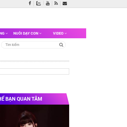
ỠNG
NUÔI DẠY CON
VIDEO
HỂ BẠN QUAN TÂM