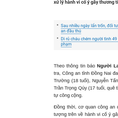
xử lý hành vi cố ý gây thương t
Sau nhiều ngày lẩn trốn, đối 
an đầu thú
Dì rủ cháu chém người tình 49 n
phạm
Theo thông tin báo
Người L
tra, Công an tỉnh Đồng Nai đ
Trường (18 tuổi), Nguyễn Tấn
Trần Trọng Qúy (17 tuổi, quê t
tự công cộng.
Đồng thời, cơ quan công an đ
tượng trên về hành vi cố ý g