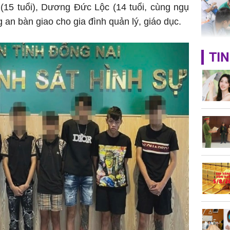
(15 tuổi), Dương Đức Lộc (14 tuổi, cùng ngụ
 an bàn giao cho gia đình quản lý, giáo dục.
Bé trai 2
TIN
dạng gươ
chó hàn
Hồ Ngọc 
như cô g
Thụy Đi