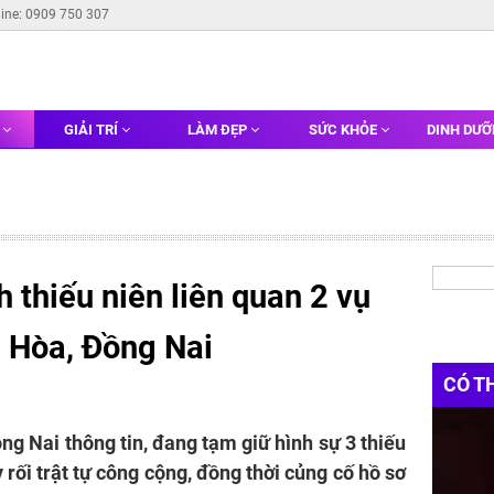
line: 0909 750 307
G
GIẢI TRÍ
LÀM ĐẸP
SỨC KHỎE
DINH DƯ
 thiếu niên liên quan 2 vụ
 Hòa, Đồng Nai
CÓ T
g Nai thông tin, đang tạm giữ hình sự 3 thiếu
 rối trật tự công cộng, đồng thời củng cố hồ sơ