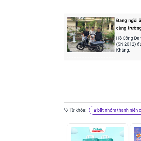
Đang ngồi 
cùng trườn
Hồ Công Dan
(SN 2012) đa
Kháng.
Từ khóa:
bắt nhóm thanh niên 