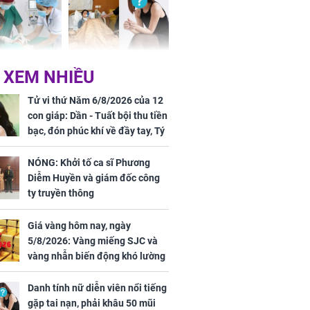
 tuổi biến
Danh tính nữ diễn viên
 XEM NHIỀU
ng mặt khi bị
nổi tiếng gặp tai nạn,
g xóm cắn
phải khâu 50 mũi
Tử vi thứ Năm 6/8/2026 của 12
con giáp: Dần - Tuất bội thu tiền
bạc, đón phúc khí về đầy tay, Tý
- Mão công việc khó khăn, tiền
bạc đội nón ra đi
Hà ví Lisa
NÓNG: Khởi tố ca sĩ Phương
ái vùng quê ở
Diễm Huyền và giám đốc công
ển
ty truyền thông
Giá vàng hôm nay, ngày
5/8/2026: Vàng miếng SJC và
vàng nhẫn biến động khó lường
Danh tính nữ diễn viên nổi tiếng
gặp tai nạn, phải khâu 50 mũi