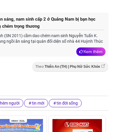
ăn sáng, nam sinh cấp 2 ở Quảng Nam bị bạn học
g chém trọng thương
h (SN 2011) cầm dao chém nam sinh Nguyễn Tuấn K.
ng ngồi ăn sáng tại quán đối diện số nhà 44 Huỳnh Thúc
Xem thêm
Theo
Thiên An (TH) | Phụ Nữ Sức Khỏe
chém người
tin mới
tin đới sống