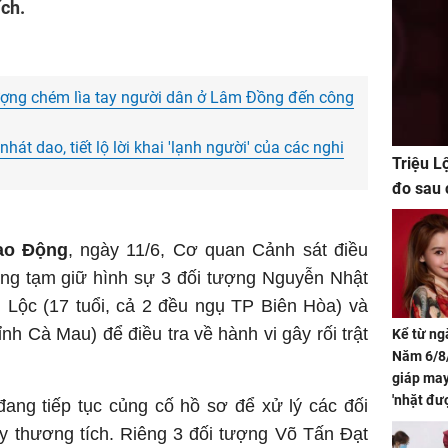
ích.
tượng chém lìa tay người dân ở Lâm Đồng đến công
hát dao, tiết lộ lời khai 'lạnh người' của các nghi
Triệu L
đo sau 
ao Động
, ngày 11/6, Cơ quan Cảnh sát điều
ang tạm giữ hình sự 3 đối tượng Nguyễn Nhật
 Lộc (17 tuổi, cả 2 đều ngụ TP Biên Hòa) và
ỉnh Cà Mau) để điều tra về hành vi gây rối trật
Kể từ ng
Năm 6/8/
giáp ma
'nhặt đư
ang tiếp tục củng cố hồ sơ để xử lý các đối
khí tràn 
ây thương tích. Riêng 3 đối tượng Võ Tấn Đạt
chỉ sau 