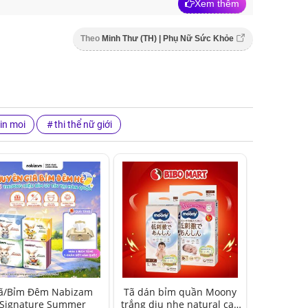
Xem thêm
Theo
Minh Thư (TH) | Phụ Nữ Sức Khỏe
in moi
thi thể nữ giới
ã/Bỉm Đêm Nabizam
Tã dán bỉm quần Moony
Signature Summer
trắng dịu nhẹ natural cao