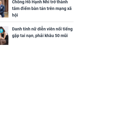
Chồng Hồ Hạnh Nhi trở thành
ứ Sáu
tâm điểm bàn tán trên mạng xã
 của 12 con
hội
 - Tuất tiền
túi, sự nghiệp
Danh tính nữ diễn viên nổi tiếng
ển hưng thịnh,
gặp tai nạn, phải khâu 50 mũi
ân tài lộc ảm
 sự khó thành
 mãn