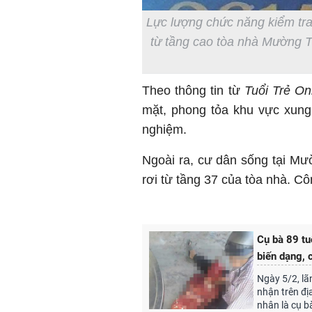
Lực lượng chức năng kiểm tra
từ tầng cao tòa nhà Mường T
Theo thông tin từ
Tuổi Trẻ On
mặt, phong tỏa khu vực xung
nghiệm.
Ngoài ra, cư dân sống tại Mư
rơi từ tầng 37 của tòa nhà. C
Cụ bà 89 tu
biến dạng, 
Ngày 5/2, lã
nhận trên đị
nhân là cụ b