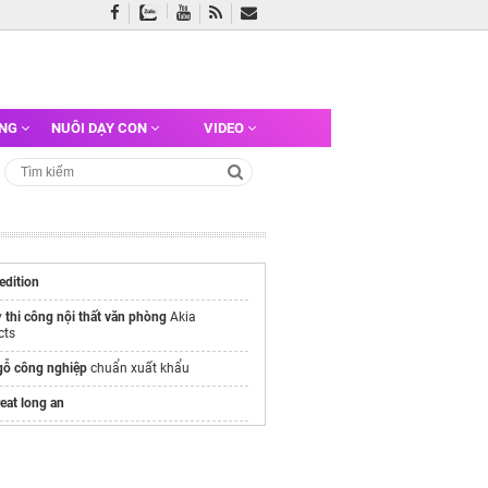
ỠNG
NUÔI DẠY CON
VIDEO
 edition
y
thi công nội thất văn phòng
Akia
cts
 gỗ công nghiệp
chuẩn xuất khẩu
reat long an
es Royal Island
/alluvia-city.com