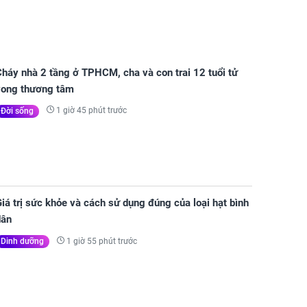
1 giờ 25 phút trước
Tâm linh - Tử vi
háy nhà 2 tầng ở TPHCM, cha và con trai 12 tuổi tử
vong thương tâm
1 giờ 45 phút trước
Đời sống
iá trị sức khỏe và cách sử dụng đúng của loại hạt bình
dân
1 giờ 55 phút trước
Dinh dưỡng