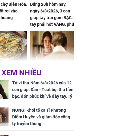
 chợ Biên Hòa,
Đúng 20h hôm nay,
ốt rơi vào
ngày 6/8/2026, 3 con
 hoang
giáp tay trái gom BẠC,
tay phải hốt VÀNG, phú
quý ngập nhà, của cải
chất đầy kho
ờ loại rau chỉ
Vừa ly hôn, vợ cũ sinh
 XEM NHIỀU
 ở chợ lại có
đứa con giống mình
ng dụng tốt
như đúc nhưng bí mật
Tử vi thứ Năm 6/8/2026 của 12
khỏe
phía sau gây sốc
con giáp: Dần - Tuất bội thu tiền
bạc, đón phúc khí về đầy tay, Tý
- Mão công việc khó khăn, tiền
bạc đội nón ra đi
NÓNG: Khởi tố ca sĩ Phương
Diễm Huyền và giám đốc công
ty truyền thông