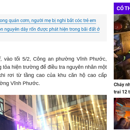
Websit
CÓ T
Đầu Tư
chungc
ong quán cơm, người mẹ bị nghi bắt cóc trẻ em
ký hiệu
còn nguyên dây rốn được phát hiện trong bãi đất ở
,
vào tối 5/2, Công an phường Vĩnh Phước,
 tỏa hiện trường để điều tra nguyên nhân một
hi rơi từ tầng cao của khu căn hộ cao cấp
ường Vĩnh Phước.
Cháy nh
trai 12