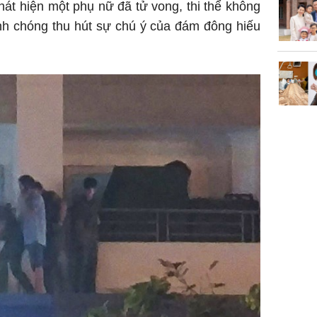
hát hiện một phụ nữ đã tử vong, thi thể không
Tử vi th
nh chóng thu hút sự chú ý của đám đông hiếu
7/8/2026
giáp: Dần
bạc đầy 
phát tri
Mão - Th
đạm, mọi
công mỹ