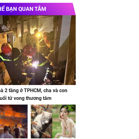
e chính thức
Vinhomes Hải Vân Bay
Chủ
HỂ BẠN QUAN TÂM
uquan2.vn
 la bàn
à 2 tầng ở TPHCM, cha và con
 tuổi tử vong thương tâm