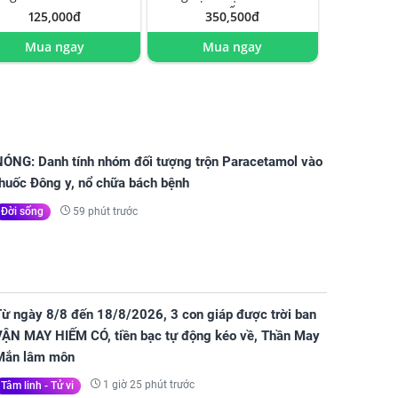
cấp
125,000đ
350,500đ
Mua ngay
Mua ngay
NÓNG: Danh tính nhóm đối tượng trộn Paracetamol vào
thuốc Đông y, nổ chữa bách bệnh
59 phút trước
Đời sống
Từ ngày 8/8 đến 18/8/2026, 3 con giáp được trời ban
VẬN MAY HIẾM CÓ, tiền bạc tự động kéo về, Thần May
Mắn lâm môn