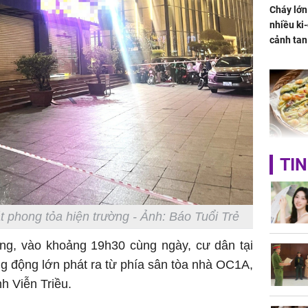
Cháy lớn
nhiều ki-
cảnh tan
Không ng
TIN
vài nghìn
nhiều cô
cho sức 
 phong tỏa hiện trường - Ảnh: Báo Tuổi Trẻ
ng, vào khoảng 19h30 cùng ngày, cư dân tại
g động lớn phát ra từ phía sân tòa nhà OC1A,
h Viễn Triều.