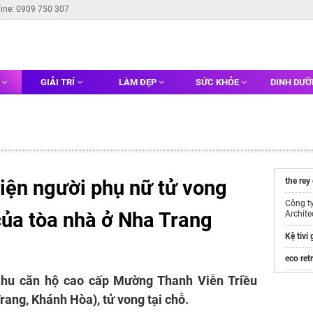
line: 0909 750 307
G
GIẢI TRÍ
LÀM ĐẸP
SỨC KHỎE
DINH DƯ
iện người phụ nữ tử vong
the rey
Công t
 của tòa nhà ở Nha Trang
Archite
Kệ tivi
eco ret
khu căn hộ cao cấp Mường Thanh Viễn Triều
Vinhom
ang, Khánh Hòa), tử vong tại chỗ.
https:/