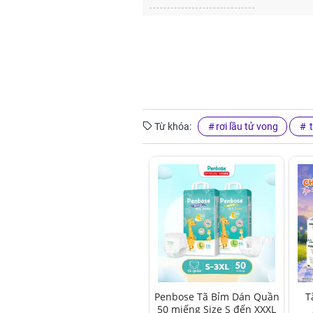
Từ khóa:
rơi lầu tử vong
t
Penbose Tã Bỉm Dán Quần
T
50 miếng Size S đến XXXL