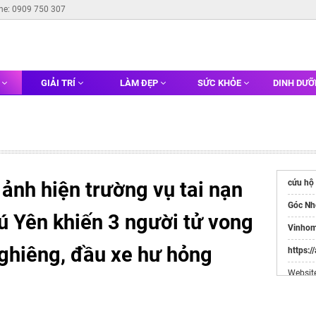
ine: 0909 750 307
G
GIẢI TRÍ
LÀM ĐẸP
SỨC KHỎE
DINH DƯ
ảnh hiện trường vụ tai nạn
cứu hộ 
Góc Nh
ú Yên khiến 3 người tử vong
Vinhom
 nghiêng, đầu xe hư hỏng
https:/
Websit
Đầu Tư
Xem ản