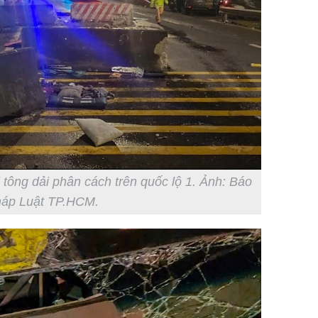
 tông dải phân cách trên quốc lộ 1. Ảnh: Báo
áp Luật TP.HCM.