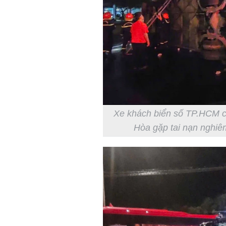
Xe khách biển số TP.HCM c
Hòa gặp tai nạn nghi