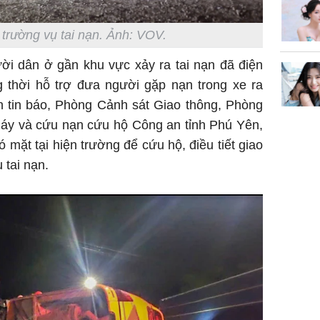
không đ
Châu Tin
 trường vụ tai nạn. Ảnh: VOV.
Nhiệt Ba
phim?
ười dân ở gần khu vực xảy ra tai nạn đã điện
thời hỗ trợ đưa người gặp nạn trong xe ra
n tin báo, Phòng Cảnh sát Giao thông, Phòng
áy và cứu nạn cứu hộ Công an tỉnh Phú Yên,
 mặt tại hiện trường để cứu hộ, điều tiết giao
 tai nạn.