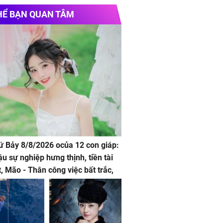
anh gươm diệt quỷ
Nha Khoa Quốc Tế
HỂ BẠN QUAN TÂM
hứ Bảy 8/8/2026 ocủa 12 con giáp:
ậu sự nghiệp hưng thịnh, tiền tài
t, Mão - Thân công việc bất trắc,
t tật mang