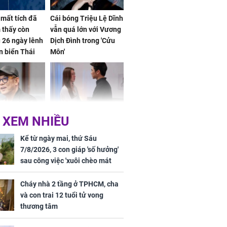
mất tích đã
Cái bóng Triệu Lệ Dĩnh
 thấy còn
vẫn quá lớn với Vương
 26 ngày lênh
Dịch Đình trong 'Cửu
n biển Thái
Môn'
ơng
 XEM NHIỀU
iệt lên tiếng
Cô gái bị ép đi xem
ồn thay tim,
mắt, nhưng vừa thấy
Kể từ ngày mai, thứ Sáu
hứng minh sức
đối tượng mai mối thì
7/8/2026, 3 con giáp 'số hưởng'
đỏ mặt ‘đứng hình’
sau công việc 'xuôi chèo mát
mái', tiền tài 'thu về như nước',
tình duyên viên mãn
Cháy nhà 2 tầng ở TPHCM, cha
và con trai 12 tuổi tử vong
thương tâm
rương Tiểu Phỉ