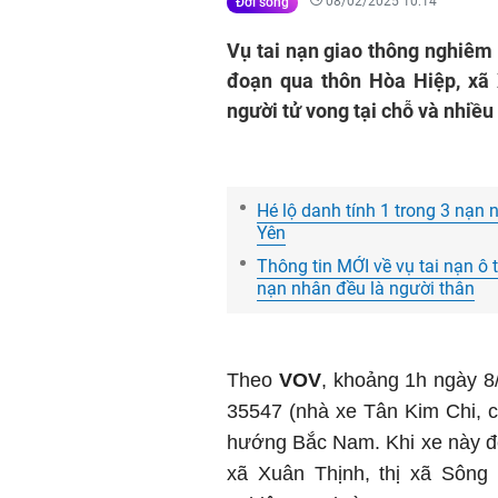
08/02/2025 10:14
Đời sống
Vụ tai nạn giao thông nghiêm 
đoạn qua thôn Hòa Hiệp, xã 
người tử vong tại chỗ và nhiều
Hé lộ danh tính 1 trong 3 nạn 
Yên
Thông tin MỚI về vụ tai nạn ô 
nạn nhân đều là người thân
Theo
VOV
, khoảng 1h ngày 8
35547 (nhà xe Tân Kim Chi, ch
hướng Bắc Nam. Khi xe này đ
xã Xuân Thịnh, thị xã Sông 