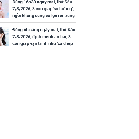
Đúng 16h30 ngày mai, thứ Sáu
ồng hành cùng
7/8/2026, 3 con giáp 'số hưởng',
h Trì, Địch Lệ
ngồi không cũng có lộc rơi trúng
 quảng bá
đầu, vừa tránh được họa vừa có
tiền vàng
Đúng 6h sáng ngày mai, thứ Sáu
7/8/2026, định mệnh an bài, 3
con giáp vận trình như 'cá chép
hóa rồng', giàu có lên bất chấp,
số đỏ chót như son