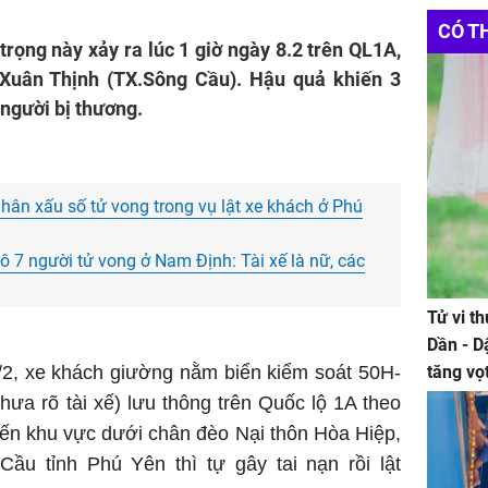
ảnh th
CÓ T
AQUA
trọng này xảy ra lúc 1 giờ ngày 8.2 trên QL1A,
Xuân Thịnh (TX.Sông Cầu). Hậu quả khiến 3
 người bị thương.
nhân xấu số tử vong trong vụ lật xe khách ở Phú
tô 7 người tử vong ở Nam Định: Tài xế là nữ, các
Tử vi t
Dần - D
/2, xe khách giường nằm biển kiểm soát 50H-
tăng vọ
tiền mấ
ưa rõ tài xế) lưu thông trên Quốc lộ 1A theo
ến khu vực dưới chân đèo Nại thôn Hòa Hiệp,
Cầu tỉnh Phú Yên thì tự gây tai nạn rồi lật