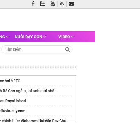
ỠNG
NUÔI DẠY CON
VIDEO
xe hơi
VETC
ỏ Bé Con
ngắm, tải ảnh mới nhất
es Royal Island
/alluvia-city.com
e chính thức
Vinhomes Hải Vân Bay
Chủ
h đẹp mới nhất tại
aaphoto.vn