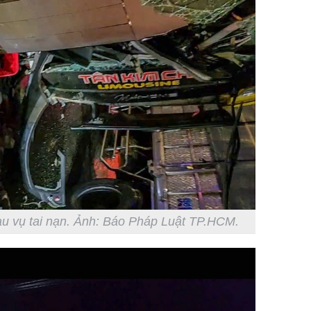
au vụ tai nạn. Ảnh: Báo Pháp Luật TP.HCM.