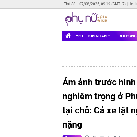
Thứ Sáu, 07/08/2026, 09:19 (GMT+7)
Hotl
YÊU - HÔN NHÂN
ĐỜI SỐN
Ám ảnh trước hình 
nghiêm trọng ở Ph
tại chỗ: Cả xe lật
nặng