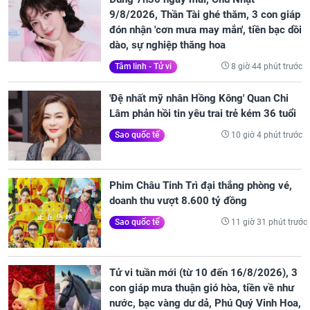
9/8/2026, Thần Tài ghé thăm, 3 con giáp
đón nhận 'cơn mưa may mắn', tiền bạc dồi
dào, sự nghiệp thăng hoa
8 giờ 44 phút trước
Tâm linh - Tử vi
'Đệ nhất mỹ nhân Hồng Kông' Quan Chi
Lâm phản hồi tin yêu trai trẻ kém 36 tuổi
10 giờ 4 phút trước
Sao quốc tế
Phim Châu Tinh Trì đại thắng phòng vé,
doanh thu vượt 8.600 tỷ đồng
11 giờ 31 phút trước
Sao quốc tế
Tử vi tuần mới (từ 10 đến 16/8/2026), 3
con giáp mưa thuận gió hòa, tiền về như
nước, bạc vàng dư dả, Phú Quý Vinh Hoa,