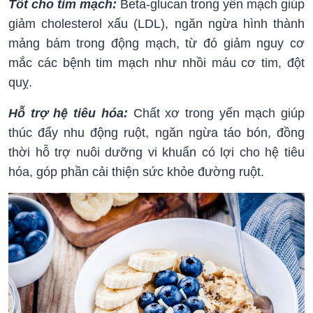
Tốt cho tim mạch:
Beta-glucan trong yến mạch giúp
giảm cholesterol xấu (LDL), ngăn ngừa hình thành
mảng bám trong động mạch, từ đó giảm nguy cơ
mắc các bệnh tim mạch như nhồi máu cơ tim, đột
quỵ.
Hỗ trợ hệ tiêu hóa:
Chất xơ trong yến mạch giúp
thúc đẩy nhu động ruột, ngăn ngừa táo bón, đồng
thời hỗ trợ nuôi dưỡng vi khuẩn có lợi cho hệ tiêu
hóa, góp phần cải thiện sức khỏe đường ruột.