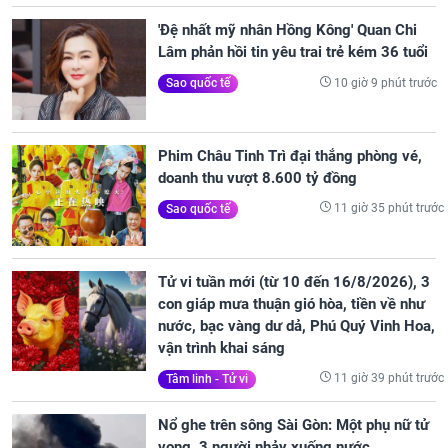
'Đệ nhất mỹ nhân Hồng Kông' Quan Chi
Lâm phản hồi tin yêu trai trẻ kém 36 tuổi
10 giờ 9 phút trước
Sao quốc tế
Phim Châu Tinh Trì đại thắng phòng vé,
doanh thu vượt 8.600 tỷ đồng
11 giờ 35 phút trước
Sao quốc tế
Tử vi tuần mới (từ 10 đến 16/8/2026), 3
con giáp mưa thuận gió hòa, tiền về như
nước, bạc vàng dư dả, Phú Quý Vinh Hoa,
vận trình khai sáng
11 giờ 39 phút trước
Tâm linh - Tử vi
Nổ ghe trên sông Sài Gòn: Một phụ nữ tử
vong, 3 người nhảy xuống nước