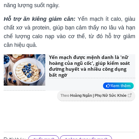
năng lượng suốt ngày.
Hỗ trợ ăn kiêng giảm cân:
Yến mạch ít calo, giàu
chất xơ và protein, giúp bạn cảm thấy no lâu và hạn
chế lượng calo nạp vào cơ thể, từ đó hỗ trợ giảm
cân hiệu quả.
Yến mạch được mệnh danh là 'nữ
hoàng của ngũ cốc', giúp kiểm soát
đường huyết và nhiều công dụng
bất ngờ
Xem thêm
Theo
Hoàng Ngân | Phụ Nữ Sức Khỏe