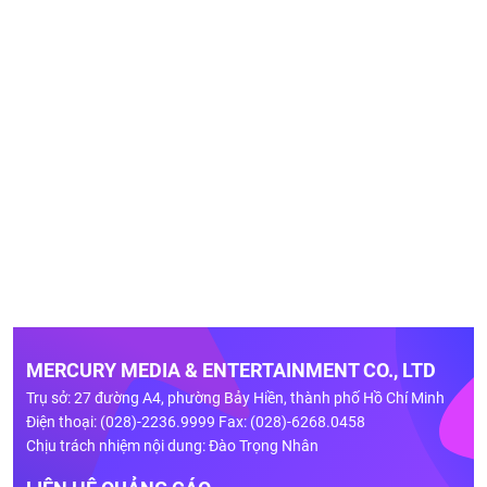
MERCURY MEDIA & ENTERTAINMENT CO., LTD
Trụ sở: 27 đường A4, phường Bảy Hiền, thành phố Hồ Chí Minh
Điện thoại: (028)-2236.9999 Fax: (028)-6268.0458
Chịu trách nhiệm nội dung: Đào Trọng Nhân