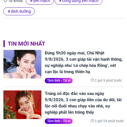
Từ khóa:
yến mạch
công dụng yến mạch
dinh dưỡng
TIN MỚI NHẤT
Đúng 9h30 ngày mai, Chủ Nhật
9/8/2026, 3 con giáp tài vận hanh thông,
sự nghiệp như 'cá chép hóa Rồng', vét
cạn lộc lá trong thiên hạ
2 giờ 9 phút trước
Tâm linh - Tử vi
Trúng số độc đắc vào sau ngày
9/8/2026, 3 con giáp tiền của dư dôi, tài
lộc nối đuôi nhau chạy vào nhà, sự
nghiệp phất lên trông thấy
3 giờ 54 phút trước
Tâm linh - Tử vi