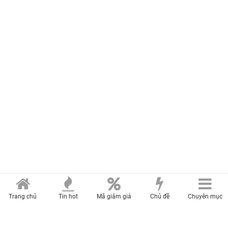
Trang chủ
Tin hot
Mã giảm giá
Chủ đề
Chuyên mục