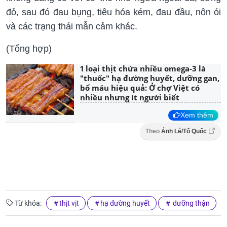
đỏ, sau đó đau bụng, tiêu hóa kém, đau đầu, nôn ói
và các trạng thái mẫn cảm khác.
(Tổng hợp)
1 loại thịt chứa nhiều omega-3 là
"thuốc" hạ đường huyết, dưỡng gan,
bổ máu hiệu quả: Ở chợ Việt có
nhiều nhưng ít người biết
Xem thêm
Theo
Ánh Lê/Tổ Quốc
Từ khóa:
thịt vịt
hạ đường huyết
dưỡng thận