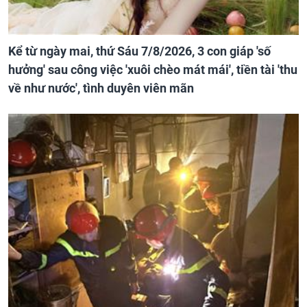
Kể từ ngày mai, thứ Sáu 7/8/2026, 3 con giáp 'số
hưởng' sau công việc 'xuôi chèo mát mái', tiền tài 'thu
về như nước', tình duyên viên mãn