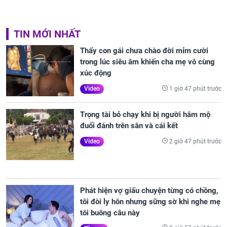
TIN MỚI NHẤT
Thấy con gái chưa chào đời mỉm cười
trong lúc siêu âm khiến cha mẹ vô cùng
xúc động
1 giờ 47 phút trước
Video
Trọng tài bỏ chạy khi bị người hâm mộ
đuổi đánh trên sân và cái kết
2 giờ 47 phút trước
Video
Phát hiện vợ giấu chuyện từng có chồng,
tôi đòi ly hôn nhưng sững sờ khi nghe mẹ
tôi buông câu này