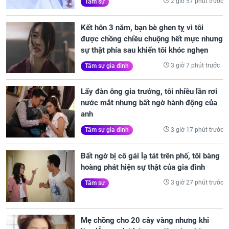
2 giờ 57 phút trước
Tâm sự
Kết hôn 3 năm, bạn bè ghen tỵ vì tôi
được chồng chiều chuộng hết mực nhưng
sự thật phía sau khiến tôi khóc nghẹn
3 giờ 7 phút trước
Tâm sự gia đình
Lấy đàn ông gia trưởng, tôi nhiều lần rơi
nước mắt nhưng bất ngờ hành động của
anh
3 giờ 17 phút trước
Tâm sự gia đình
Bất ngờ bị cô gái lạ tát trên phố, tôi bàng
hoàng phát hiện sự thật của gia đình
3 giờ 27 phút trước
Tâm sự
Mẹ chồng cho 20 cây vàng nhưng khi