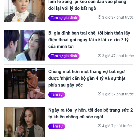
làm lễ xong lại kéo con dâu vào phòng
đòi lại với lý do bất ngờ
3 giờ 37 phút trước
Tâm sự gia đình
Bị gia đình bạn trai chê, tôi bình thản lấy
điện thoại gọi ngay tài xế lái xe xịn 7 tỷ
của mình tới
3 giờ 47 phút trước
Tâm sự gia đình
Chồng mất hơn một tháng vợ bất ngờ
được 'nhận' căn hộ gần 4 tỷ và sự thật
phía sau gây sốc
3 giờ 57 phút trước
Tâm sự
Ngày ra tòa ly hôn, tôi đeo bộ trang sức 2
tỷ khiến chồng cũ sốc ngất
4 giờ 7 phút trước
Tâm sự