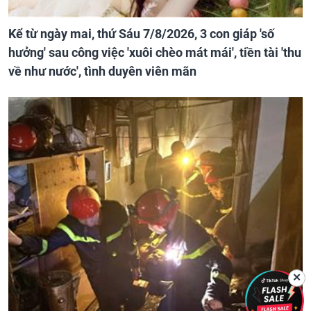
Kể từ ngày mai, thứ Sáu 7/8/2026, 3 con giáp 'số
hưởng' sau công việc 'xuôi chèo mát mái', tiền tài 'thu
về như nước', tình duyên viên mãn
✕