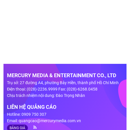
MERCURY MEDIA & ENTERTAINMENT CO., LTD
Trụ sở: 27 đường A4, phường Bảy Hiền, thành phố Hồ Chí Minh
Điện thoại: (028)-2236.9999 Fax: (028)-6268.0458
Chịu trách nhiệm nội dung: Đào Trọng Nhân
LIÊN HỆ QUẢNG CÁO
Hotline: 0909 750 307
Email:
quangcao@mercurymedia.com.vn
BẢNG GIÁ