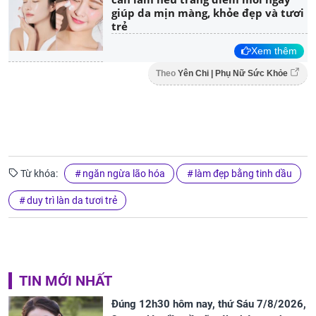
giúp da mịn màng, khỏe đẹp và tươi
trẻ
Xem thêm
Theo
Yên Chi | Phụ Nữ Sức Khỏe
Từ khóa:
ngăn ngừa lão hóa
làm đẹp bằng tinh dầu
duy trì làn da tươi trẻ
TIN MỚI NHẤT
Đúng 12h30 hôm nay, thứ Sáu 7/8/2026,