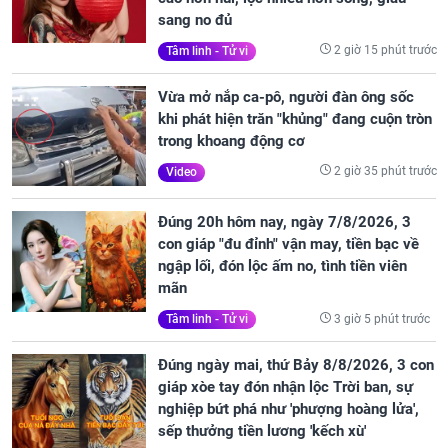
sang no đủ
2 giờ 15 phút trước
Tâm linh - Tử vi
Vừa mở nắp ca-pô, người đàn ông sốc
khi phát hiện trăn "khủng" đang cuộn tròn
trong khoang động cơ
2 giờ 35 phút trước
Video
Đúng 20h hôm nay, ngày 7/8/2026, 3
con giáp "đu đỉnh" vận may, tiền bạc về
ngập lối, đón lộc ấm no, tình tiền viên
mãn
3 giờ 5 phút trước
Tâm linh - Tử vi
Đúng ngày mai, thứ Bảy 8/8/2026, 3 con
giáp xòe tay đón nhận lộc Trời ban, sự
nghiệp bứt phá như 'phượng hoàng lửa',
sếp thưởng tiền lương 'kếch xù'