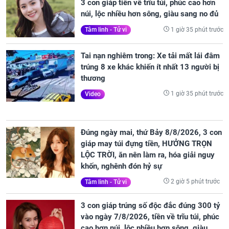
3 con giáp tiền về trĩu túi, phúc cao hơn
núi, lộc nhiều hơn sông, giàu sang no đủ
1 giờ 35 phút trước
Tâm linh - Tử vi
Tai nạn nghiêm trong: Xe tải mất lái đâm
trúng 8 xe khác khiến ít nhất 13 người bị
thương
1 giờ 35 phút trước
Video
Đúng ngày mai, thứ Bảy 8/8/2026, 3 con
giáp may túi đựng tiền, HƯỞNG TRỌN
LỘC TRỜI, ăn nên làm ra, hóa giải nguy
khốn, nghênh đón hỷ sự
2 giờ 5 phút trước
Tâm linh - Tử vi
3 con giáp trúng số độc đắc đúng 300 tỷ
vào ngày 7/8/2026, tiền về trĩu túi, phúc
cao hơn núi, lộc nhiều hơn sông, giàu