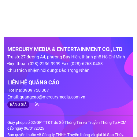
MERCURY MEDIA & ENTERTAINMENT CO., LTD
Trụ sở: 27 đường A4, phường Bảy Hiền, thành phố Hồ Chí Minh
Điện thoại: (028)-2236.9999 Fax: (028)-6268.0458
Chịu trách nhiệm nội dung: Đào Trọng Nhân
LIÊN HỆ QUẢNG CÁO
Hotline: 0909 750 307
Email:
quangcao@mercurymedia.com.vn
BẢNG GIÁ
Giấy phép số 02/GP-TTĐT do Sở Thông Tin và Truyền Thông Tp.HCM
cấp ngày 06/01/2025
Bản quyền thuộc về Công ty TNHH Truyền thông và giải trí Sao Thủy.