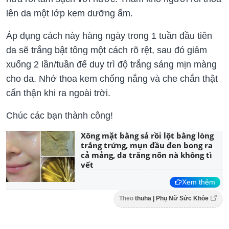
lên da một lớp kem dưỡng ẩm.
Áp dụng cách này hàng ngày trong 1 tuần đầu tiên
da sẽ trắng bật tông một cách rõ rệt, sau đó giảm
xuống 2 lần/tuần để duy trì độ trắng sáng mịn màng
cho da. Nhớ thoa kem chống nắng và che chắn thật
cẩn thận khi ra ngoài trời.
Chúc các bạn thành công!
Xông mặt bằng sả rồi lột bằng lòng
trắng trứng, mụn đầu đen bong ra
cả mảng, da trắng nõn nà không tì
vết
Xem thêm
Theo
thuha | Phụ Nữ Sức Khỏe