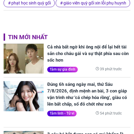
phạt học sinh quỳ gối
giáo viên quỳ gối xin lỗi phụ huynh
TIN MỚI NHẤT
Cả nhà bất ngờ khi ông nội để lại hết tài
sản cho cháu gái và sự thật phía sau còn
sốc hơn
39 phút trước
Tâm sự gia đình
Đúng 6h sáng ngày mai, thứ Sáu
7/8/2026, định mệnh an bài, 3 con giáp
vận trình như 'cá chép hóa rồng', giàu có
lên bất chấp, số đỏ chót như son
54 phút trước
Tâm linh - Tử vi