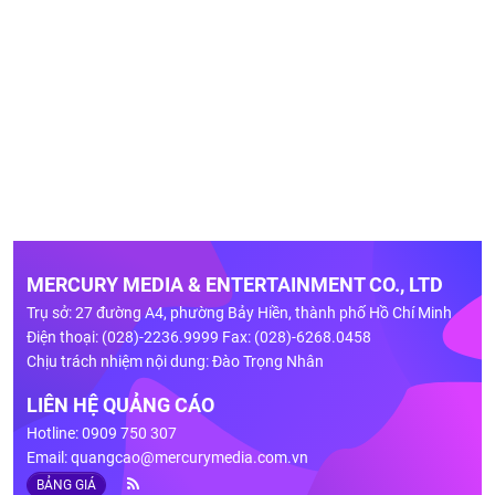
MERCURY MEDIA & ENTERTAINMENT CO., LTD
Trụ sở: 27 đường A4, phường Bảy Hiền, thành phố Hồ Chí Minh
Điện thoại: (028)-2236.9999 Fax: (028)-6268.0458
Chịu trách nhiệm nội dung: Đào Trọng Nhân
LIÊN HỆ QUẢNG CÁO
Hotline: 0909 750 307
Email:
quangcao@mercurymedia.com.vn
BẢNG GIÁ