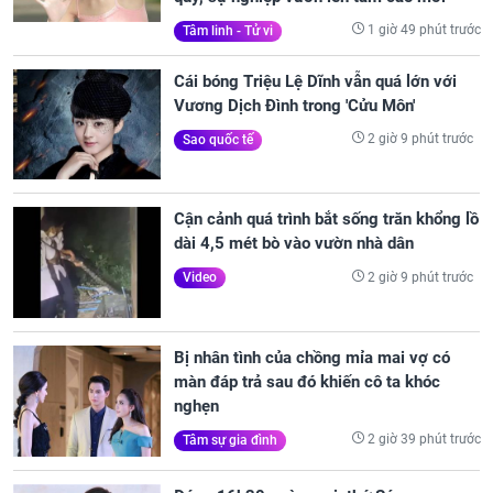
1 giờ 49 phút trước
Tâm linh - Tử vi
Cái bóng Triệu Lệ Dĩnh vẫn quá lớn với
Vương Dịch Đình trong 'Cửu Môn'
2 giờ 9 phút trước
Sao quốc tế
Cận cảnh quá trình bắt sống trăn khổng lồ
dài 4,5 mét bò vào vườn nhà dân
2 giờ 9 phút trước
Video
Bị nhân tình của chồng mỉa mai vợ có
màn đáp trả sau đó khiến cô ta khóc
nghẹn
2 giờ 39 phút trước
Tâm sự gia đình