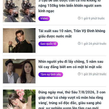
3 cậu bé bắt được con cá mú khổng lồ
nặng 150kg trên biển khiến người xem
kinh ngạc
1 giờ 9 phút trước
Video
Tái xuất sau 10 năm, Trần Vỹ Đình không
giấu được nước mắt
1 giờ 24 phút trước
Sao quốc tế
Nhìn người yêu đi lấy chồng, 5 năm sau
tôi cay đắng biết em có một bí mật sốc
1 giờ 39 phút trước
Tâm sự tình yêu
Đúng ngày mai, thứ Sáu 7/8/2026, 3 con
giáp như 'cá chép vượt vũ môn hóa rồng
vàng', trúng số độc đắc, giàu sang phú
quý, sự nghiệp vươn lên tầm cao mới