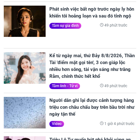
Phát sinh việc bất ngờ trước ngày ly hôn
khiến tôi hoảng loạn và sau đó tỉnh ngộ
49 phút trước
Tâm sự gia đình
Kể từ ngày mai, thứ Bảy 8/8/2026, Thần
Tài 'điểm mặt gọi tên', 3 con giáp lộc
nhiều hơn sông, tài vận sáng như trăng
Rằm, chính thức hết khổ
49 phút trước
Tâm linh - Tử vi
Người dân ghi lại được cảnh tượng hàng
triệu con châu chấu bay trên bầu trời như
ngày tận thế
1 giờ 4 phút trước
Video
Triệu Lộ Tư muốn bứt phá khỏi vùng an