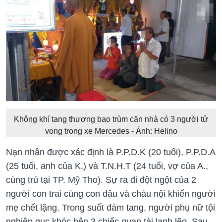
Không khí tang thương bao trùm căn nhà có 3 người tử
vong trong xe Mercedes - Ảnh: Helino
Nạn nhân được xác định là P.P.D.K (20 tuổi), P.P.D.A
(25 tuổi, anh của K.) và T.N.H.T (24 tuổi, vợ của A.,
cùng trú tại TP. Mỹ Tho). Sự ra đi đột ngột của 2
người con trai cùng con dâu và cháu nội khiến người
mẹ chết lặng. Trong suốt đám tang, người phụ nữ tội
nghiệp gục khóc bên 3 chiếc quan tài lạnh lẽo. Sau