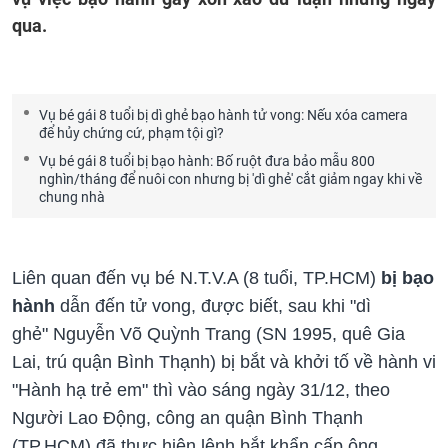
qua.
Vụ bé gái 8 tuổi bị dì ghẻ bạo hành tử vong: Nếu xóa camera
để hủy chứng cứ, phạm tội gì?
Vụ bé gái 8 tuổi bị bạo hành: Bố ruột đưa bảo mẫu 800
nghìn/tháng để nuôi con nhưng bị 'dì ghẻ' cắt giảm ngay khi về
chung nhà
Liên quan đến vụ bé N.T.V.A (8 tuổi, TP.HCM)
bị bạo
hành
dẫn đến tử vong, được biết, sau khi "dì
ghẻ" Nguyễn Võ Quỳnh Trang (SN 1995, quê Gia
Lai, trú quận Bình Thạnh) bị bắt và khởi tố về hành vi
"Hành hạ trẻ em" thì vào sáng ngày 31/12, theo
Người Lao Động, công an quận Bình Thạnh
(TP.HCM) đã thực hiện lệnh bắt khẩn cấp ông