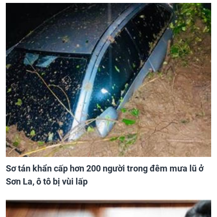
Sơ tán khẩn cấp hơn 200 người trong đêm mưa lũ ở
Sơn La, ô tô bị vùi lấp