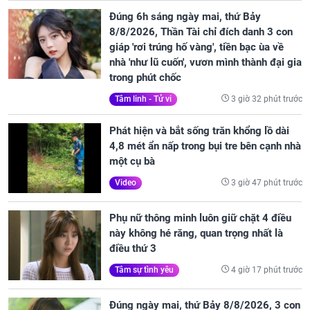
Đúng 6h sáng ngày mai, thứ Bảy
8/8/2026, Thần Tài chỉ đích danh 3 con
giáp 'rơi trúng hố vàng', tiền bạc ùa về
nhà 'như lũ cuốn', vươn mình thành đại gia
trong phút chốc
3 giờ 32 phút trước
Tâm linh - Tử vi
Phát hiện và bắt sống trăn khổng lồ dài
4,8 mét ẩn nấp trong bụi tre bên cạnh nhà
một cụ bà
3 giờ 47 phút trước
Video
Phụ nữ thông minh luôn giữ chặt 4 điều
này không hé răng, quan trọng nhất là
điều thứ 3
4 giờ 17 phút trước
Tâm sự tình yêu
Đúng ngày mai, thứ Bảy 8/8/2026, 3 con