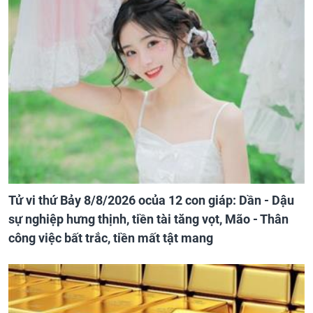
Tử vi thứ Bảy 8/8/2026 ocủa 12 con giáp: Dần - Dậu
sự nghiệp hưng thịnh, tiền tài tăng vọt, Mão - Thân
công việc bất trắc, tiền mất tật mang