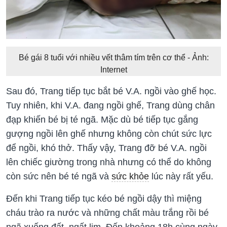
Bé gái 8 tuổi với nhiều vết thâm tím trên cơ thể - Ảnh:
Internet
Sau đó, Trang tiếp tục bắt bé V.A. ngồi vào ghế học.
Tuy nhiên, khi V.A. đang ngồi ghế, Trang dùng chân
đạp khiến bé bị té ngã. Mặc dù bé tiếp tục gắng
gượng ngồi lên ghế nhưng không còn chút sức lực
để ngồi, khó thở. Thấy vậy, Trang đỡ bé V.A. ngồi
lên chiếc giường trong nhà nhưng có thể do không
còn sức nên bé té ngã và
sức khỏe
lúc này rất yếu.
Đến khi Trang tiếp tục kéo bé ngồi dậy thì miệng
cháu trào ra nước và những chất màu trắng rồi bé
ngã xuống đất, ngất lịm. Đến khoảng 18h cùng ngày,