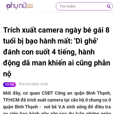
Trích xuất camera ngày bé gái 8
tuổi bị bạo hành mất: 'Dì ghẻ'
đánh con suốt 4 tiếng, hành
động dã man khiến ai cũng phẫn
nộ
01/01/2022 14:30
Xã hội
Mới đây, cơ quan CSĐT Công an quận Bình Thạnh,
TP.HCM đã trích xuất camera tại căn hộ ở chung cư ở
quận Bình Thạnh - nơi bé V.A sinh sống để điều tra
vụ việc bạo hành gây xôn xao dư luận những ngày