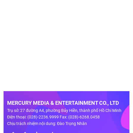
MERCURY MEDIA & ENTERTAINMENT CO., LTD
Trụ sở: 27 đường A4, phường Bảy Hiền, thành phố Hồ Chí Minh
Điện thoại: (028)-2236.9999 Fax: (028)-6268.0458
Chịu trách nhiệm nội dung: Đào Trọng Nhân