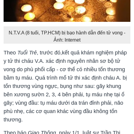
N.T.V.A (8 tuổi, TP.HCM) bị bạo hành dẫn đến tử vong -
Ảnh: Internet
Theo
Tuổi Trẻ
, trước đó,kết quả khám nghiệm pháp
y tử thi cháu V.A. xác định nguyên nhân sơ bộ tử
vong do phù phổi cấp - cơ thể có nhiều tổn thương
bầm tụ máu. Quá trình mổ tử thi xác định cháu A. bị
tổn thương vùng ngực, bụng như sau: gãy khung
bên xương sườn 2, 3, 4 bên phải, tụ máu nhẹ tại ổ
gãy; vùng đầu: tụ máu dưới da trán đỉnh phải, não
phù nhẹ, các cơ quan khác vùng đầu không tổn
thương.
Theo báo
Giao Thông
, ngày 1/1, luật sư Trần Thị