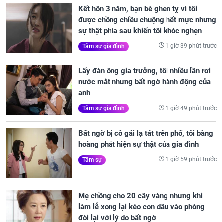
Kết hôn 3 năm, bạn bè ghen tỵ vì tôi
được chồng chiều chuộng hết mực nhưng
sự thật phía sau khiến tôi khóc nghẹn
1 giờ 39 phút trước
Tâm sự gia đình
Lấy đàn ông gia trưởng, tôi nhiều lần rơi
nước mắt nhưng bất ngờ hành động của
anh
1 giờ 49 phút trước
Tâm sự gia đình
Bất ngờ bị cô gái lạ tát trên phố, tôi bàng
hoàng phát hiện sự thật của gia đình
1 giờ 59 phút trước
Tâm sự
Mẹ chồng cho 20 cây vàng nhưng khi
làm lễ xong lại kéo con dâu vào phòng
đòi lại với lý do bất ngờ