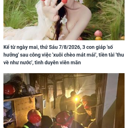
Kể từ ngày mai, thứ Sáu 7/8/2026, 3 con giáp 'số
hưởng' sau công việc 'xuôi chèo mát mái', tiền tài 'thu
về như nước', tình duyên viên mãn