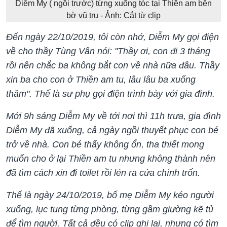
Diễm My ( ngồi trước) từng xuống tóc tại Thiền am bên
bờ vũ trụ - Ảnh: Cắt từ clip
Đến ngày 22/10/2019, tôi còn nhớ, Diễm My gọi điện
về cho thầy Tùng Vân nói: "Thầy ơi, con đi 3 tháng
rồi nên chắc ba không bắt con về nhà nữa đâu. Thầy
xin ba cho con ở Thiền am tu, lâu lâu ba xuống
thăm". Thế là sư phụ gọi điện trình bày với gia đình.
Mới 9h sáng Diễm My về tới nơi thì 11h trưa, gia đình
Diễm My đã xuống, cả ngày ngồi thuyết phục con bé
trở về nhà. Con bé thấy không ổn, tha thiết mong
muốn cho ở lại Thiền am tu nhưng không thành nên
đã tìm cách xin đi toilet rồi lẻn ra cửa chính trốn.
Thế là ngày 24/10/2019, bố mẹ Diễm My kéo người
xuống, lục tung từng phòng, từng gầm giường kẽ tủ
để tìm người. Tất cả đều có clip ghi lại, nhưng có tìm