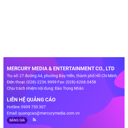
MERCURY MEDIA & ENTERTAINMENT CO., LTD
Trụ sở: 27 đường A4, phường Bảy Hiền, thành phố Hồ Chí Minh
Điện thoại: (028)-2236.9999 Fax: (028)-6268.0458
Chịu trách nhiệm nội dung: Đào Trọng Nhân
LIÊN HỆ QUẢNG CÁO
Hotline: 0909 750 307
Email:
quangcao@mercurymedia.com.vn
BẢNG GIÁ