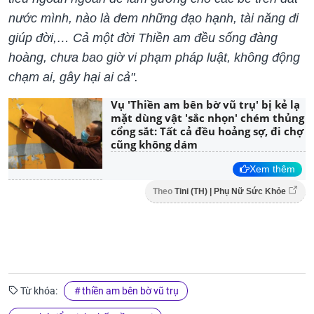
nước mình, nào là đem những đạo hạnh, tài năng đi
giúp đời,… Cả một đời Thiền am đều sống đàng
hoàng, chưa bao giờ vi phạm pháp luật, không động
chạm ai, gây hại ai cả".
Vụ 'Thiền am bên bờ vũ trụ' bị kẻ lạ
mặt dùng vật 'sắc nhọn' chém thủng
cổng sắt: Tất cả đều hoảng sợ, đi chợ
cũng không dám
Xem thêm
Theo
Tini (TH) | Phụ Nữ Sức Khỏe
Từ khóa:
thiền am bên bờ vũ trụ