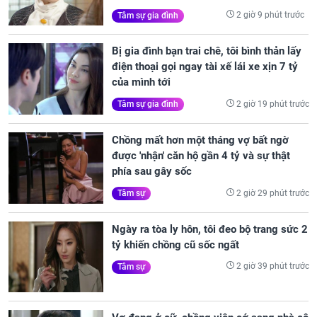
2 giờ 9 phút trước
Tâm sự gia đình
Bị gia đình bạn trai chê, tôi bình thản lấy
điện thoại gọi ngay tài xế lái xe xịn 7 tỷ
của mình tới
2 giờ 19 phút trước
Tâm sự gia đình
Chồng mất hơn một tháng vợ bất ngờ
được 'nhận' căn hộ gần 4 tỷ và sự thật
phía sau gây sốc
2 giờ 29 phút trước
Tâm sự
Ngày ra tòa ly hôn, tôi đeo bộ trang sức 2
tỷ khiến chồng cũ sốc ngất
2 giờ 39 phút trước
Tâm sự