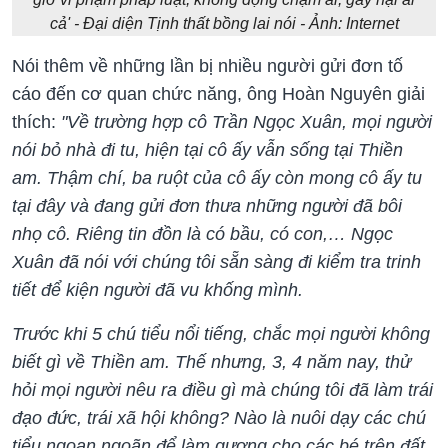
cả' - Đại diện Tịnh thất bồng lai nói - Ảnh: Internet
Nói thêm về những lần bị nhiều người gửi đơn tố
cáo đến cơ quan chức năng, ông Hoàn Nguyên giải
thích:
"Về trường hợp cô Trần Ngọc Xuân, mọi người
nói bỏ nhà đi tu, hiện tại cô ấy vẫn sống tại Thiền
am. Thậm chí, ba ruột của cô ấy còn mong cô ấy tu
tại đây và đang gửi đơn thưa những người đã bôi
nhọ cô. Riêng tin đồn là có bầu, có con,… Ngọc
Xuân đã nói với chúng tôi sẵn sàng đi kiểm tra trinh
tiết để kiện người đã vu khống mình.
Trước khi 5 chú tiểu nổi tiếng, chắc mọi người không
biết gì về Thiền am. Thế nhưng, 3, 4 năm nay, thử
hỏi mọi người nêu ra điều gì mà chúng tôi đã làm trái
đạo đức, trái xã hội không? Nào là nuôi dạy các chú
tiểu ngoan ngoãn để làm gương cho các bé trên đất