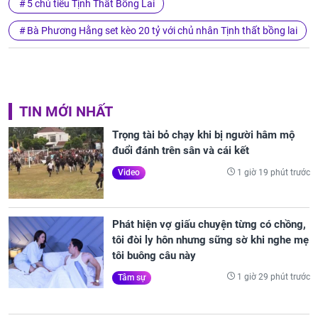
5 chú tiểu Tịnh Thất Bồng Lai
Bà Phương Hằng set kèo 20 tỷ với chủ nhân Tịnh thất bồng lai
TIN MỚI NHẤT
Trọng tài bỏ chạy khi bị người hâm mộ
đuổi đánh trên sân và cái kết
1 giờ 19 phút trước
Video
Phát hiện vợ giấu chuyện từng có chồng,
tôi đòi ly hôn nhưng sững sờ khi nghe mẹ
tôi buông câu này
1 giờ 29 phút trước
Tâm sự