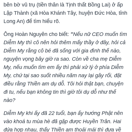
bên bờ vũ trụ (tiền thân là Tịnh thất Bồng Lai) ở ấp
Lập Thành (xã Hòa Khánh Tây, huyện Đức Hòa, tỉnh
Long An) để tìm hiểu rõ.
Ông Hoàn Nguyên cho biết:
"
Nếu nữ CEO muốn tìm
Diễm My thì cô nên hỏi thêm mấy thầy ở đây, hỏi cả
Diễm My rằng cô bé đã sống với gia đình thế nào,
nguyện vọng bây giờ ra sao. Còn về cha mẹ Diễm
My, nếu muốn tìm em ấy thì phải xử lý ở phía Diễm
My, chứ tại sao suốt nhiều năm nay lại gây rối, đặt
điều rằng Thiền am dụ dỗ. Tôi hỏi thật bạn, chuyện
đi tu, nếu bạn không tin thì giờ tôi dụ dỗ như thế
nào?
Diễm My khi ấy đã 22 tuổi, bạn ấy hướng Phật nên
vào khoá tu mùa hè đã gặp được Huyền Trân. Hai
đứa hợp nhau, thấy Thiền am thoải mái thì đưa về