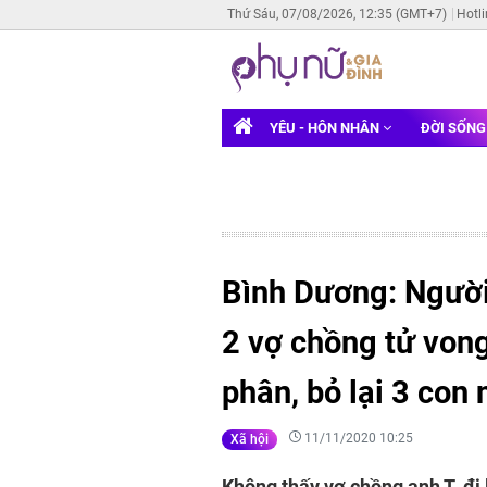
Thứ Sáu, 07/08/2026, 12:35 (GMT+7)
Hotl
YÊU - HÔN NHÂN
ĐỜI SỐN
Bình Dương: Người
2 vợ chồng tử von
phân, bỏ lại 3 con 
11/11/2020 10:25
Xã hội
Không thấy vợ chồng anh T. đi 