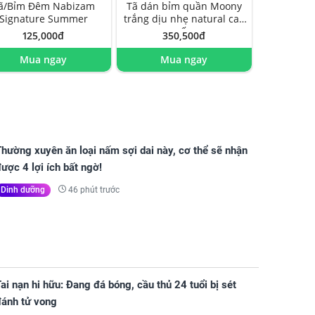
ã/Bỉm Đêm Nabizam
Tã dán bỉm quần Moony
Signature Summer
trắng dịu nhẹ natural cao
cấp
125,000đ
350,500đ
Mua ngay
Mua ngay
hường xuyên ăn loại nấm sợi dai này, cơ thể sẽ nhận
ược 4 lợi ích bất ngờ!
46 phút trước
Dinh dưỡng
ai nạn hi hữu: Đang đá bóng, cầu thủ 24 tuổi bị sét
đánh tử vong