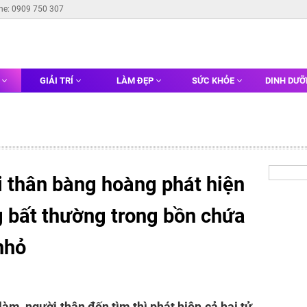
ine: 0909 750 307
G
GIẢI TRÍ
LÀM ĐẸP
SỨC KHỎE
DINH DƯ
 thân bàng hoàng phát hiện
g bất thường trong bồn chứa
nhỏ
làm, người thân đến tìm thì phát hiện cả hai tử