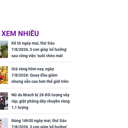
 XEM NHIỀU
Kể từ ngày mai, thứ Sáu
7/8/2026, 3 con giáp 'số hưởng'
sau công việc 'xuôi chèo mát
mái', tiền tài 'thu về như nước',
tình duyên viên mãn
Giá vàng hôm nay, ngày
7/8/2026: Quay đầu giảm
nhưng vẫn cao hơn thế giới trên
7 triệu đồng
Nữ du khách bị 28 đối tượng vây
ráp, giật phăng dây chuyền vàng
1,1 lượng
Đúng 16h30 ngày mai, thứ Sáu
7/8/2026, 3 con giáp 'số hưởng',