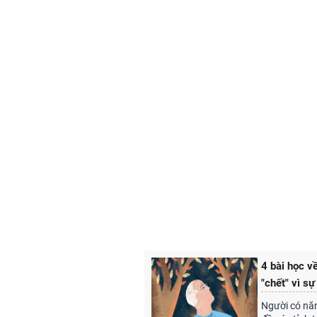
4 bài học v
"chết" vì s
Người có năng