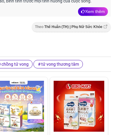
táo, bình tĩnh trước mọi tình huống của cuộc sống.
Xem thêm
Theo
Thế Huân (TH) | Phụ Nữ Sức Khỏe
ợ chồng tử vong
tử vong thương tâm