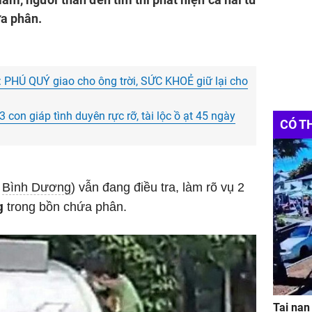
ứa phân.
: PHÚ QUÝ giao cho ông trời, SỨC KHOẺ giữ lại cho
' 3 con giáp tình duyên rực rỡ, tài lộc ồ ạt 45 ngày
CÓ T
h
Bình Dương
) vẫn đang điều tra, làm rõ vụ 2
ng
trong bồn chứa phân.
Tai nạn