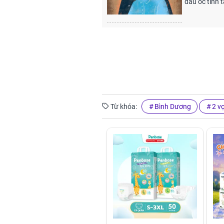
đầu óc tỉnh 
Từ khóa:
Bình Dương
2 v