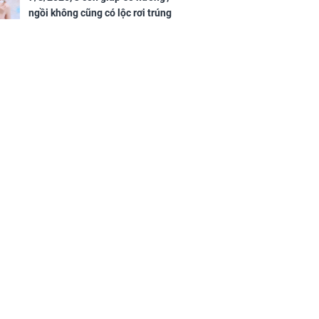
ngồi không cũng có lộc rơi trúng
đầu, vừa tránh được họa vừa có
tiền vàng