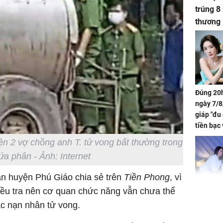
trúng 8
thương
Đúng 20h
ngày 7/8
giáp "đu
tiền bạc 
đón lộc 
iện 2 vợ chồng anh T. tử vong bất thường trong
tiền viê
ứa phân - Ảnh: Internet
an huyện Phú Giáo chia sẻ trên
Tiền Phong
, vì
điều tra nên cơ quan chức năng vẫn chưa thể
Phát hiệ
c nạn nhân tử vong.
chuyện t
tôi đòi 