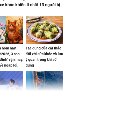
 xe khác khiến ít nhất 13 người bị
 hôm nay,
Tác dụng của cải thảo
/2026, 3 con
đối với sức khỏe và lưu
 đỉnh" vận may,
ý quan trọng khi sử
về ngập lối,
dụng
ấm no, tình
n mãn
n vợ giấu
Ngư dân mất tích đã
ừng có chồng,
được tìm thấy còn
ly hôn nhưng
sống sau 26 ngày lênh