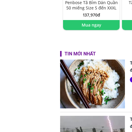
Penbose Tã Bỉm Dán Quần
T
50 miếng Size S đến XXXL
137,970đ
Mua ngay
TIN MỚI NHẤT
T
đ
T