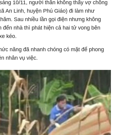
 sáng 10/11, người thân không thấy vợ chồng
sững sờ 
 xã An Linh, huyện Phú Giáo) đi làm như
tôi buôn
thăm. Sau nhiều lần gọi điện nhưng không
m đến nhà thì phát hiện cả hai tử vong bên
xe kéo.
Lý Liên K
sau tin đ
chức năng đã nhanh chóng có mặt để phong
cởi áo c
ên nhân vụ việc.
khỏe