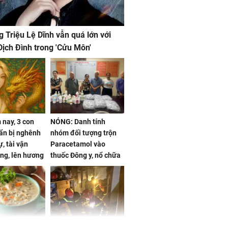
g Triệu Lệ Dĩnh vẫn quá lớn với
ịch Đình trong 'Cửu Môn'
nay, 3 con
NÓNG: Danh tính
ẩn bị nghênh
nhóm đối tượng trộn
, tài vận
Paracetamol vào
ng, lên hương
thuốc Đông y, nổ chữa
g hóa Phượng,
bách bệnh
 may mắn về