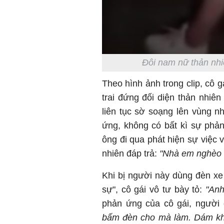
Đôi nam nữ thản nhiê
Theo hình ảnh trong clip, cô 
trai đứng đối diện thản nhiê
liên tục sờ soạng lên vùng 
ứng, không có bất kì sự phả
ông đi qua phát hiện sự việc v
nhiên đáp trả:
"Nhà em nghèo k
Khi bị người này dùng đèn xe
sự", cô gái vô tư bày tỏ:
"Anh
phản ứng của cô gái, người 
bấm đèn cho mà làm. Dám kh