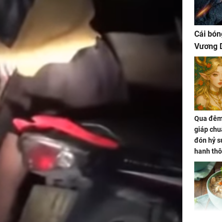
Cái bón
Vương D
Qua đêm 
giáp chu
đón hỷ sự
hanh thô
hóa Rồn
gom hết
nhà