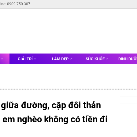
line: 0909 750 307
G
GIẢI TRÍ
LÀM ĐẸP
SỨC KHỎE
DINH DƯ
ái giữa đường, cặp đôi thản
à em nghèo không có tiền đi