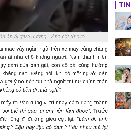
Giá trị s
TIN
cách sử
của loại
n ân ái giữa đường - Ảnh cắt từ clip
gái mặc váy ngắn ngồi trên xe máy cùng chàng
Chân du
n ân ái như chỗ không người. Nam thanh niên
viên Hoa
nhạy cảm của bạn gái, còn cô gái cũng hưởng
ứng ngượ
nghèo
n kháng nào. Đáng nói, khi có một người đàn
à gợi ý họ nên "đi nhà nghỉ" thì nữ chính thản
hông có tiền đi nhà nghỉ".
 máy rọi vào đúng vị trí nhạy cảm đang "hành
 soi thế thì sao tụi em tiện làm được"
. Trước
đàn ông đi đường giễu cợt lại:
"Làm đi, anh
ông? Cậu này liệu có dám? Yêu nhau mà lại