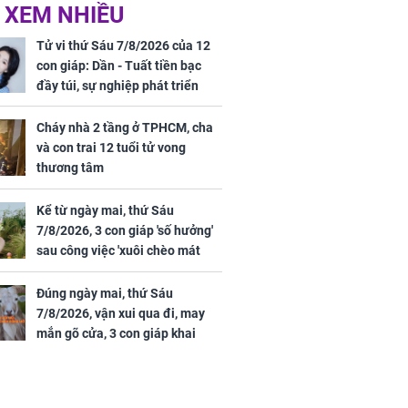
ức khỏe và
Cháy nhà 2 tầng ở
 XEM NHIỀU
 dụng đúng
TPHCM, cha và con
 hạt bình dân
trai 12 tuổi tử vong
Tử vi thứ Sáu 7/8/2026 của 12
thương tâm
con giáp: Dần - Tuất tiền bạc
đầy túi, sự nghiệp phát triển
hưng thịnh, Mão - Thân tài lộc
ảm đạm, mọi sự khó thành công
Cháy nhà 2 tầng ở TPHCM, cha
mỹ mãn
và con trai 12 tuổi tử vong
ng nam diễn
thương tâm
 ngữ gây phản
c khi than
Kể từ ngày mai, thứ Sáu
7/8/2026, 3 con giáp 'số hưởng'
sau công việc 'xuôi chèo mát
mái', tiền tài 'thu về như nước',
tình duyên viên mãn
Đúng ngày mai, thứ Sáu
7/8/2026, vận xui qua đi, may
mắn gõ cửa, 3 con giáp khai
thông vận mệnh, tiền nhiều vô
kể, phước lộc đầy nhà, trúng số
độc đắc