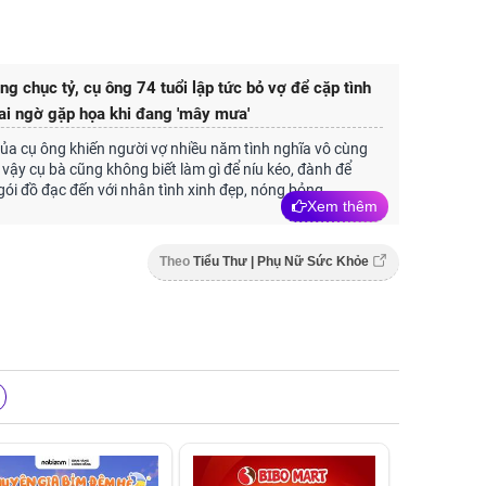
ng chục tỷ, cụ ông 74 tuổi lập tức bỏ vợ để cặp tình
, ai ngờ gặp họa khi đang 'mây mưa'
a cụ ông khiến người vợ nhiều năm tình nghĩa vô cùng
 vậy cụ bà cũng không biết làm gì để níu kéo, đành để
ói đồ đạc đến với nhân tình xinh đẹp, nóng bỏng.
Xem thêm
Theo
Tiểu Thư | Phụ Nữ Sức Khỏe