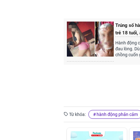
Trúng số hà
trẻ 18 tuổi
Hành động củ
đau lòng. Dù
chồng cuốn g
Từ khóa:
hành động phản cảm