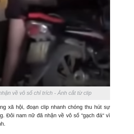
n về vô số chỉ trích - Ảnh cắt từ clip
ng xã hội, đoạn clip nhanh chóng thu hút sự
. Đôi nam nữ đã nhận về vô số "gạch đá" vì
h.