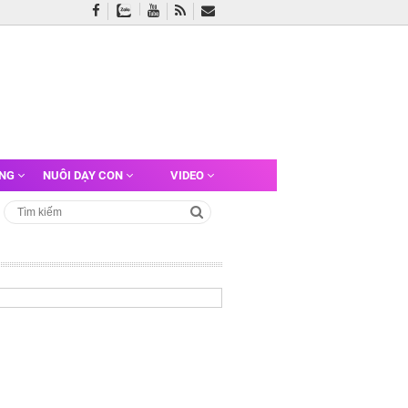
ỠNG
NUÔI DẠY CON
VIDEO