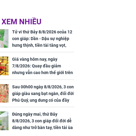
 XEM NHIỀU
Tử vi thứ Bảy 8/8/2026 ocủa 12
con giáp: Dần - Dậu sự nghiệp
hưng thịnh, tiền tài tăng vọt,
Mão - Thân công việc bất trắc,
tiền mất tật mang
Giá vàng hôm nay, ngày
7/8/2026: Quay đầu giảm
nhưng vẫn cao hơn thế giới trên
7 triệu đồng
Sau 00h00 ngày 8/8/2026, 3 con
giáp giàu sang bạt ngàn, đổi đời
Phú Quý, ung dung có của đầy
nhà, ngày càng hưng thịnh sung
túc
Đúng ngày mai, thứ Bảy
8/8/2026, 3 con giáp đổi đời dễ
dàng như trở bàn tay, tiền tài ùa
tới, ngồi không lộc cũng đến,