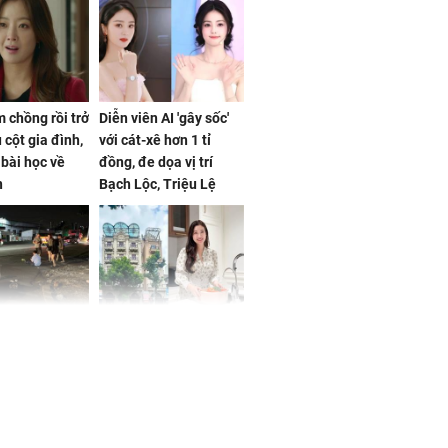
 chồng rồi trở
Diễn viên AI 'gây sốc'
 cột gia đình,
với cát-xê hơn 1 tỉ
a bài học về
đồng, đe dọa vị trí
n
Bạch Lộc, Triệu Lệ
Dĩnh
 Nữ công nhân
Đỗ Mỹ Linh hé lộ góc
trên đường đi
bếp chill của nhà mới -
rong khu công
cạnh biệt thự bầu Hiển
Sóng Thần