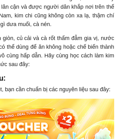
 lân cận và được người dân khắp nơi trên thế
 Nam, kim chi cũng không còn xa lạ, thậm chí
gì dưa muối, cà nén.
Sau 00h
n giòn, củ cải và cà rốt thấm đẫm gia vị, nước
8/8/2026
có thể dùng để ăn không hoặc chế biến thành
giàu san
 vô cùng hấp dẫn. Hãy cùng học cách làm kim
đổi đời 
dung có 
hức sau đây:
ngày càn
sung túc
u:
t, bạn cần chuẩn bị các nguyên liệu sau đây: