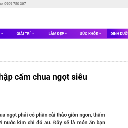
ne: 0909 750 307
G
GIẢI TRÍ
LÀM ĐẸP
SỨC KHỎE
DINH DƯ
thập cẩm chua ngọt siêu
a ngọt phải có phần cải thảo giòn ngon, thấm
i nước kim chi đỏ au. Đây sẽ là món ăn bạn