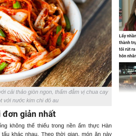
Lấy nhầm
thành trụ
tôi rút r
hôn nhâ
ới cải thảo giòn ngon, thấm đẫm vị chua cay
 với nước kim chi đỏ au
TP.HCM:
tử vong 
i đơn giản nhất
làm về t
nghiệp 
ống không thể thiếu trong nền ẩm thực Hàn
n tấu khác nhau. Theo thời gian, món ăn này