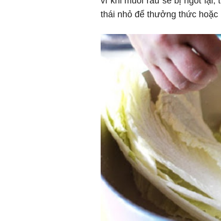
vì khi muối rau sẽ bị ngót lạ
thái nhỏ để thưởng thức hoặc