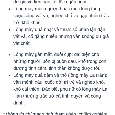
dư giả về tiền bạc, tài lộc ngắn ngủi.
Lông mày mọc ngược hoặc mọc lung tung:
cuộc sống vất vả, nghèo khổ và gặp nhiều trắc
trở, khó khăn.
Lông mày quá nhạt và thưa: số phận lận đận,
vất vả, cố gắng nhiều nhưng vẫn không dư giả
vật chất.
Lông mày gần mắt, đuôi cụp: đại diện cho
những người luôn bị buồn đau, khổ trong con
đường tình cảm, tinh thần không được tốt.
Lông mày quá đậm và thô (lông mày La Hán):
vận mệnh xấu, cuộc đời trì trệ và nghèo khổ,
khó cải thiện. Đặc biệt phụ nữ có lông mày La
Hán thường trắc trở cả tình duyên và công
danh.
*Thông tin chỉ mang tính tham khảo, chiêm nghiệm