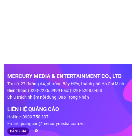
MERCURY MEDIA & ENTERTAINMENT CO., LTD
Trụ sở: 27 đường A4, phường Bảy Hiền, thành phố Hồ Chí Minh
Điện thoại: (028)-2236.9999 Fax: (028)-6268.0458
Chịu trách nhiệm nội dung: Đào Trọng Nhân
LIÊN HỆ QUẢNG CÁO
Hotline: 0909 750 307
Email:
quangcao@mercurymedia.com.vn
BẢNG GIÁ