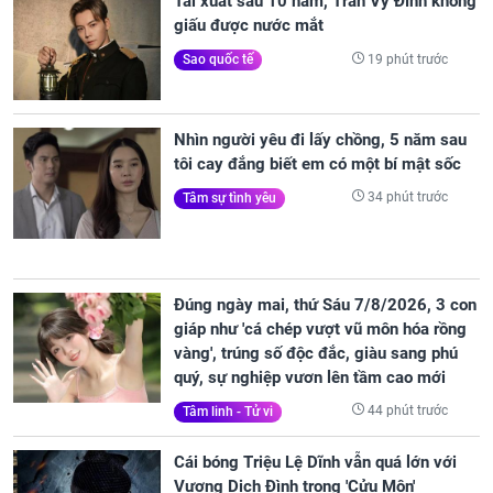
Tái xuất sau 10 năm, Trần Vỹ Đình không
giấu được nước mắt
19 phút trước
Sao quốc tế
Nhìn người yêu đi lấy chồng, 5 năm sau
tôi cay đắng biết em có một bí mật sốc
34 phút trước
Tâm sự tình yêu
Đúng ngày mai, thứ Sáu 7/8/2026, 3 con
giáp như 'cá chép vượt vũ môn hóa rồng
vàng', trúng số độc đắc, giàu sang phú
quý, sự nghiệp vươn lên tầm cao mới
44 phút trước
Tâm linh - Tử vi
Cái bóng Triệu Lệ Dĩnh vẫn quá lớn với
Vương Dịch Đình trong 'Cửu Môn'