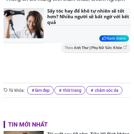
Sấy tóc hay để khô tự nhiên sẽ tốt
hơn? Nhiều người sẽ bất ngờ với kết
quả
Xem thêm
Theo
Anh Thư | Phụ Nữ Sức Khỏe
Từ khóa:
làm đẹp
thời trang
chăm sóc da
TIN MỚI NHẤT