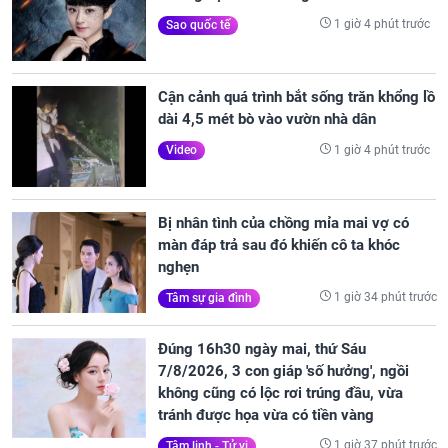
1 giờ 4 phút trước
Sao quốc tế
Cận cảnh quá trình bắt sống trăn khổng lồ
dài 4,5 mét bò vào vườn nhà dân
1 giờ 4 phút trước
Video
Bị nhân tình của chồng mỉa mai vợ có
màn đáp trả sau đó khiến cô ta khóc
nghẹn
1 giờ 34 phút trước
Tâm sự gia đình
Đúng 16h30 ngày mai, thứ Sáu
7/8/2026, 3 con giáp 'số hưởng', ngồi
không cũng có lộc rơi trúng đầu, vừa
tránh được họa vừa có tiền vàng
1 giờ 37 phút trước
Tâm linh - Tử vi