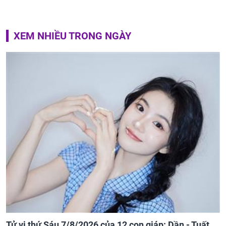
XEM NHIỀU TRONG NGÀY
Tử vi thứ Sáu 7/8/2026 của 12 con giáp: Dần - Tuất