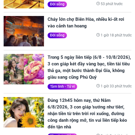
53 phút trước
Đời sống
Cháy lớn chợ Biên Hòa, nhiều ki-ốt rơi
vào cảnh tan hoang
1 giờ 18 phút trước
Đời sống
Trong 5 ngày liên tiếp (6/8 - 10/8/2026),
3 con giáp két đầy vàng bạc, tiền tài tiêu
thả ga, một bước thành Đại Gia, không
giàu sang cũng Phú Quý
1 giờ 33 phút trước
Tâm linh - Tử vi
Đúng 12h45 hôm nay, thứ Năm
6/8/2026, 3 con giáp 'sướng như tiên',
nhận tiền từ trên trời rơi xuống, đường
công danh rộng mở, tin vui liên tiếp kéo
đến tận nhà