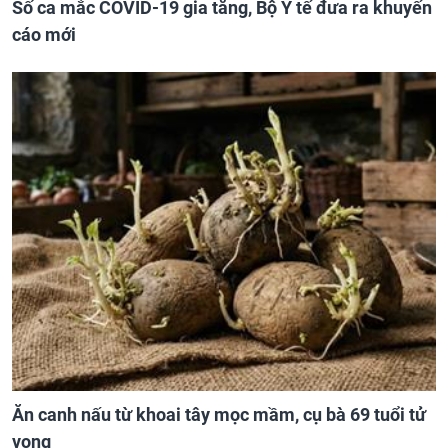
Số ca mắc COVID-19 gia tăng, Bộ Y tế đưa ra khuyến
cáo mới
Ăn canh nấu từ khoai tây mọc mầm, cụ bà 69 tuổi tử
vong