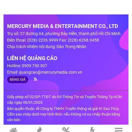
MERCURY MEDIA & ENTERTAINMENT CO., LTD
Trụ sở: 27 đường A4, phường Bảy Hiền, thành phố Hồ Chí Minh
Điện thoại: (028)-2236.9999 Fax: (028)-6268.0458
Chịu trách nhiệm nội dung: Đào Trọng Nhân
LIÊN HỆ QUẢNG CÁO
Hotline: 0909 750 307
Email:
quangcao@mercurymedia.com.vn
BẢNG GIÁ
Giấy phép số 02/GP-TTĐT do Sở Thông Tin và Truyền Thông Tp.HCM
cấp ngày 06/01/2025
Bản quyền thuộc về Công ty TNHH Truyền thông và giải trí Sao Thủy.
Cấm sao chép dưới mọi hình thức nếu không có sự chấp thuận bằng
văn bản.