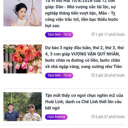
Tử vi thứ Hai 10/8/2026 của 12 con
giáp: Dần - Mùi vượng sắc tài lộc, sự
nghiệp thăng tiến vượt bậc, Mão - Tỵ
công việc trắc trở, tiền bạc thiếu trước
hụt sau
1 giờ 17 phút trước
Tâm linh - Tử vi
Dự báo 3 ngày đầu tuần, thứ 2, thứ 3, thứ
4, 3 con giáp VƯỢNG VẬN QUÝ NHÂN,
bước chân ra đường có tiền, bước chân
về nhà ngập vàng, sung sướng như Tiên
3 giờ 28 phút trước
Tâm linh - Tử vi
Tận mắt thấy cơ ngơi chục nghìn m2 của
Hoài Linh, danh ca Chế Linh thốt lên câu
bất ngờ
6 giờ 37 phút trước
Hậu trường