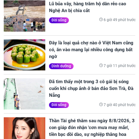
Lũ bủa vây, hàng trăm hộ dân rẻo cao
Nghệ An bị chia cắt
6 giờ 49 phút trước
Đời sống
Đây là loại quả chợ nào ở Việt Nam cũng
có, ăn vào mang lại nhiều công dụng bất
ngờ
7 giờ 11 phút trước
Dinh dưỡng
Đã tìm thấy một trong 3 cô gái bị sóng
cuốn khi chụp ảnh ở bán đảo Sơn Trà, Đà
Nẵng
7 giờ 40 phút trước
Đời sống
Thần Tài ghé thăm sau ngày 8/8/2026, 3
con giáp đón nhận 'cơn mưa may mắn',
tiền bạc dồi dào, sự nghiệp thăng hoa