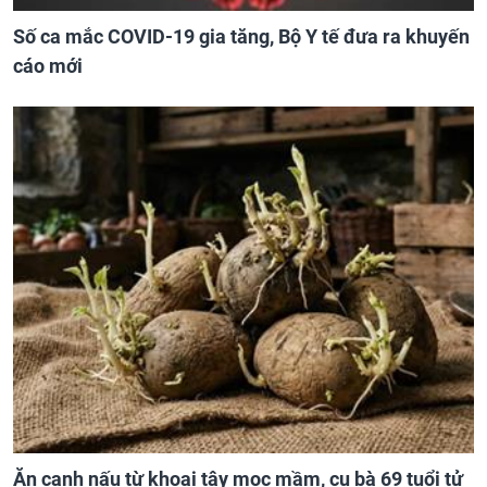
Số ca mắc COVID-19 gia tăng, Bộ Y tế đưa ra khuyến
cáo mới
Ăn canh nấu từ khoai tây mọc mầm, cụ bà 69 tuổi tử