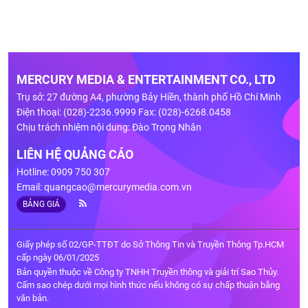
MERCURY MEDIA & ENTERTAINMENT CO., LTD
Trụ sở: 27 đường A4, phường Bảy Hiền, thành phố Hồ Chí Minh
Điện thoại: (028)-2236.9999 Fax: (028)-6268.0458
Chịu trách nhiệm nội dung: Đào Trọng Nhân
LIÊN HỆ QUẢNG CÁO
Hotline: 0909 750 307
Email:
quangcao@mercurymedia.com.vn
BẢNG GIÁ
Giấy phép số 02/GP-TTĐT do Sở Thông Tin và Truyền Thông Tp.HCM
cấp ngày 06/01/2025
Bản quyền thuộc về Công ty TNHH Truyền thông và giải trí Sao Thủy.
Cấm sao chép dưới mọi hình thức nếu không có sự chấp thuận bằng
văn bản.