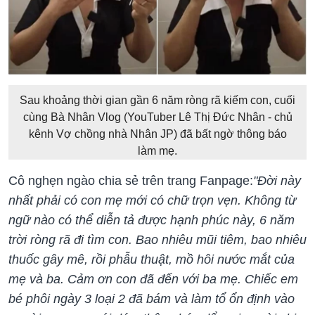
Sau khoảng thời gian gần 6 năm ròng rã kiếm con, cuối
cùng Bà Nhân Vlog (YouTuber Lê Thị Đức Nhân - chủ
kênh Vợ chồng nhà Nhân JP) đã bất ngờ thông báo
làm mẹ.
Cô nghẹn ngào chia sẻ trên trang Fanpage:
"Đời này
nhất phải có con mẹ mới có chữ trọn vẹn. Không từ
ngữ nào có thể diễn tả được hạnh phúc này, 6 năm
trời ròng rã đi tìm con. Bao nhiêu mũi tiêm, bao nhiêu
thuốc gây mê, rồi phẫu thuật, mồ hôi nước mắt của
mẹ và ba. Cảm ơn con đã đến với ba mẹ. Chiếc em
bé phôi ngày 3 loại 2 đã bám và làm tổ ổn định vào