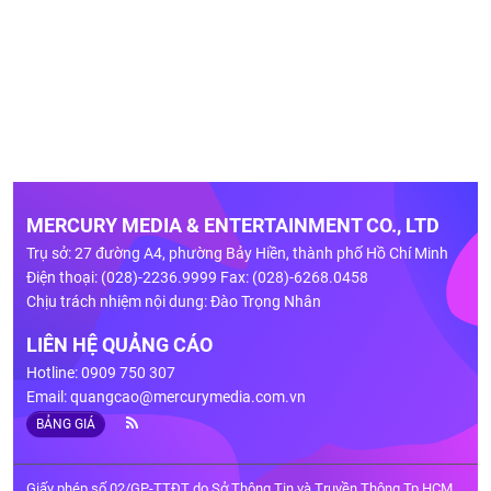
MERCURY MEDIA & ENTERTAINMENT CO., LTD
Trụ sở: 27 đường A4, phường Bảy Hiền, thành phố Hồ Chí Minh
Điện thoại: (028)-2236.9999 Fax: (028)-6268.0458
Chịu trách nhiệm nội dung: Đào Trọng Nhân
LIÊN HỆ QUẢNG CÁO
Hotline: 0909 750 307
Email:
quangcao@mercurymedia.com.vn
BẢNG GIÁ
Giấy phép số 02/GP-TTĐT do Sở Thông Tin và Truyền Thông Tp.HCM