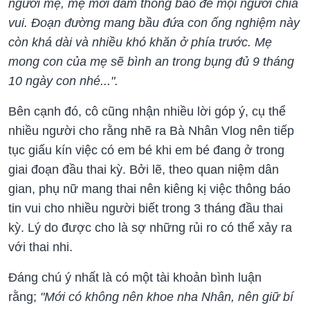
người mẹ, mẹ mới dám thông báo để mọi người chia
vui. Đoạn đường mang bầu đứa con ống nghiệm này
còn khá dài và nhiều khó khăn ở phía trước. Mẹ
mong con của mẹ sẽ bình an trong bụng đủ 9 tháng
10 ngày con nhé...".
Bên cạnh đó, cô cũng nhận nhiều lời góp ý, cụ thể
nhiều người cho rằng nhẽ ra Bà Nhân Vlog nên tiếp
tục giấu kín việc có em bé khi em bé đang ở trong
giai đoạn đầu thai kỳ. Bởi lẽ, theo quan niệm dân
gian, phụ nữ mang thai nên kiêng kị việc thông báo
tin vui cho nhiều người biết trong 3 tháng đầu thai
kỳ. Lý do được cho là sợ những rủi ro có thể xảy ra
với thai nhi.
Đáng chú ý nhất là có một tài khoản bình luận
rằng;
"Mới có không nên khoe nha Nhân, nên giữ bí