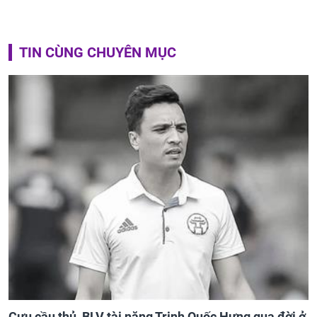
TIN CÙNG CHUYÊN MỤC
Cựu cầu thủ, BLV tài năng Trịnh Quốc Hưng qua đời ở