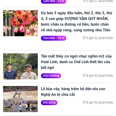
3 giờ 21 phút trước
Tâm linh - Tử vi
Dự báo 3 ngày đầu tuần, thứ 2, thứ 3, thứ
4, 3 con giáp VƯỢNG VẬN QUÝ NHÂN,
bước chân ra đường có tiền, bước chân
về nhà ngập vàng, sung sướng như Tiên
5 giờ 32 phút trước
Tâm linh - Tử vi
Tận mắt thấy cơ ngơi chục nghìn m2 của
Hoài Linh, danh ca Chế Linh thốt lên câu
bất ngờ
8 giờ 42 phút trước
Hậu trường
Lũ bủa vây, hàng trăm hộ dân rẻo cao
Nghệ An bị chia cắt
8 giờ 53 phút trước
Đời sống