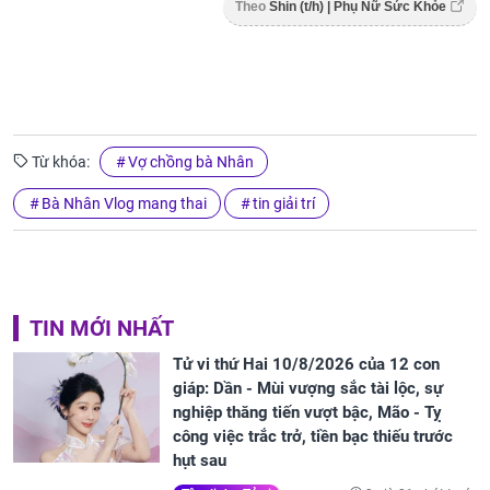
Theo
Shin (t/h) | Phụ Nữ Sức Khỏe
Từ khóa:
Vợ chồng bà Nhân
Bà Nhân Vlog mang thai
tin giải trí
TIN MỚI NHẤT
Tử vi thứ Hai 10/8/2026 của 12 con
giáp: Dần - Mùi vượng sắc tài lộc, sự
nghiệp thăng tiến vượt bậc, Mão - Tỵ
công việc trắc trở, tiền bạc thiếu trước
hụt sau