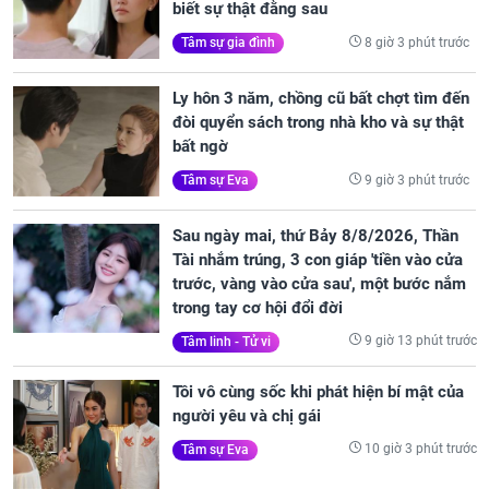
biết sự thật đằng sau
8 giờ 3 phút trước
Tâm sự gia đình
Ly hôn 3 năm, chồng cũ bất chợt tìm đến
đòi quyển sách trong nhà kho và sự thật
bất ngờ
9 giờ 3 phút trước
Tâm sự Eva
Sau ngày mai, thứ Bảy 8/8/2026, Thần
Tài nhắm trúng, 3 con giáp 'tiền vào cửa
trước, vàng vào cửa sau', một bước nắm
trong tay cơ hội đổi đời
9 giờ 13 phút trước
Tâm linh - Tử vi
Tôi vô cùng sốc khi phát hiện bí mật của
người yêu và chị gái
10 giờ 3 phút trước
Tâm sự Eva