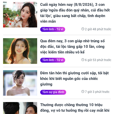
Cuối ngày hôm nay (8/8/2026), 3 con
giáp 'ngửa đầu đón quý nhân, cúi đầu hốt
tài lộc', giàu sang bất chấp, tình duyên
viên mãn
2 giờ 48 phút trước
Tâm linh - Tử vi
Qua đêm nay, 3 con giáp nhờ trúng số
độc đắc, tài lộc tăng gấp 10 lần, công
việc kiếm tiền nhiều vô kể
6 giờ 53 phút trước
Tâm linh - Tử vi
Đêm tân hôn thì giường cưới sập, tôi bật
khóc khi biết nguồn gốc của chiếc
giường
7 giờ 3 phút trước
Tâm sự gia đình
Thường được chồng thường 10 triệu
đồng, vợ vô tư hưởng thụ rồi cay mắt khi