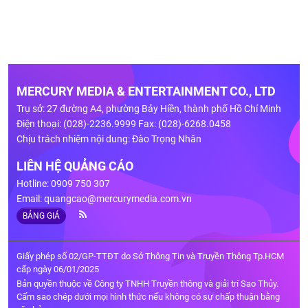
MERCURY MEDIA & ENTERTAINMENT CO., LTD
Trụ sở: 27 đường A4, phường Bảy Hiền, thành phố Hồ Chí Minh
Điện thoại: (028)-2236.9999 Fax: (028)-6268.0458
Chịu trách nhiệm nội dung: Đào Trọng Nhân
LIÊN HỆ QUẢNG CÁO
Hotline: 0909 750 307
Email:
quangcao@mercurymedia.com.vn
BẢNG GIÁ
Giấy phép số 02/GP-TTĐT do Sở Thông Tin và Truyền Thông Tp.HCM
cấp ngày 06/01/2025
Bản quyền thuộc về Công ty TNHH Truyền thông và giải trí Sao Thủy.
Cấm sao chép dưới mọi hình thức nếu không có sự chấp thuận bằng