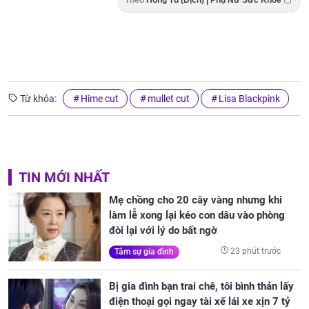
Theo
Hồng Tú (Dịch) | Phụ Nữ Sức Khỏe
Từ khóa:
Hime cut
mullet cut
Lisa Blackpink
TIN MỚI NHẤT
Mẹ chồng cho 20 cây vàng nhưng khi
làm lễ xong lại kéo con dâu vào phòng
đòi lại với lý do bất ngờ
23 phút trước
Tâm sự gia đình
Bị gia đình bạn trai chê, tôi bình thản lấy
điện thoại gọi ngay tài xế lái xe xịn 7 tỷ