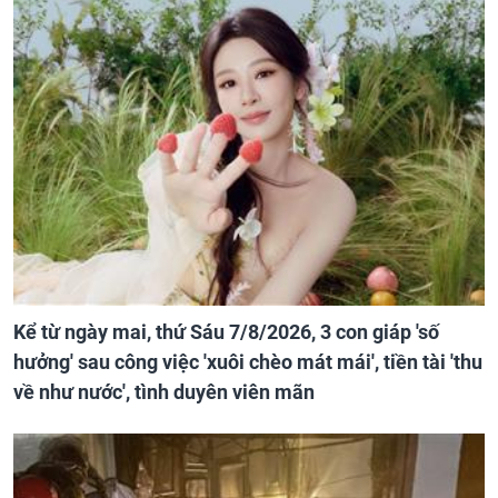
Kể từ ngày mai, thứ Sáu 7/8/2026, 3 con giáp 'số
hưởng' sau công việc 'xuôi chèo mát mái', tiền tài 'thu
về như nước', tình duyên viên mãn