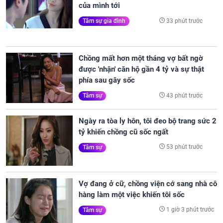
của mình tới
33 phút trước
Tâm sự gia đình
Chồng mất hơn một tháng vợ bất ngờ
được 'nhận' căn hộ gần 4 tỷ và sự thật
phía sau gây sốc
43 phút trước
Tâm sự
Ngày ra tòa ly hôn, tôi đeo bộ trang sức 2
tỷ khiến chồng cũ sốc ngất
53 phút trước
Tâm sự
Vợ đang ở cữ, chồng viện cớ sang nhà cô
hàng làm một việc khiến tôi sốc
1 giờ 3 phút trước
Tâm sự