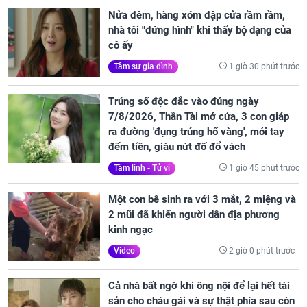
Nửa đêm, hàng xóm đập cửa rầm rầm,
nhà tôi "đứng hình" khi thấy bộ dạng của
cô ấy
1 giờ 30 phút trước
Tâm sự gia đình
Trúng số độc đắc vào đúng ngày
7/8/2026, Thần Tài mở cửa, 3 con giáp
ra đường 'đụng trúng hố vàng', mỏi tay
đếm tiền, giàu nứt đố đổ vách
1 giờ 45 phút trước
Tâm linh - Tử vi
Một con bê sinh ra với 3 mắt, 2 miệng và
2 mũi đã khiến người dân địa phương
kinh ngạc
2 giờ 0 phút trước
Video
Cả nhà bất ngờ khi ông nội để lại hết tài
sản cho cháu gái và sự thật phía sau còn