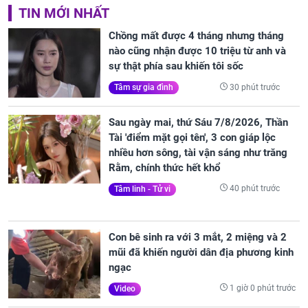
TIN MỚI NHẤT
Chồng mất được 4 tháng nhưng tháng
nào cũng nhận được 10 triệu từ anh và
sự thật phía sau khiến tôi sốc
30 phút trước
Tâm sự gia đình
Sau ngày mai, thứ Sáu 7/8/2026, Thần
Tài 'điểm mặt gọi tên', 3 con giáp lộc
nhiều hơn sông, tài vận sáng như trăng
Rằm, chính thức hết khổ
40 phút trước
Tâm linh - Tử vi
Con bê sinh ra với 3 mắt, 2 miệng và 2
mũi đã khiến người dân địa phương kinh
ngạc
1 giờ 0 phút trước
Video