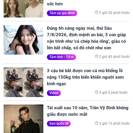
sốc hơn
2 giờ 30 phút trước
Tâm sự gia đình
Đúng 6h sáng ngày mai, thứ Sáu
7/8/2026, định mệnh an bài, 3 con giáp
vận trình như 'cá chép hóa rồng', giàu có
lên bất chấp, số đỏ chót như son
2 giờ 45 phút trước
Tâm linh - Tử vi
3 cậu bé bắt được con cá mú khổng lồ
nặng 150kg trên biển khiến người xem
kinh ngạc
3 giờ 0 phút trước
Video
Tái xuất sau 10 năm, Trần Vỹ Đình không
giấu được nước mắt
3 giờ 15 phút trước
Sao quốc tế