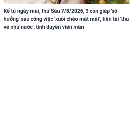
Kể từ ngày mai, thứ Sáu 7/8/2026, 3 con giáp 'số
hưởng' sau công việc 'xuôi chèo mát mái', tiền tài 'thu
về như nước', tình duyên viên mãn