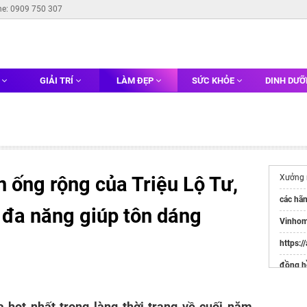
ne: 0909 750 307
G
GIẢI TRÍ
LÀM ĐẸP
SỨC KHỎE
DINH DƯ
n ống rộng của Triệu Lộ Tư,
Xưởng
các hã
 đa năng giúp tôn dáng
Vinhom
https:/
đồng hồ
Websit
Đầu Tư
 hot nhất trong làng thời trang về cuối năm