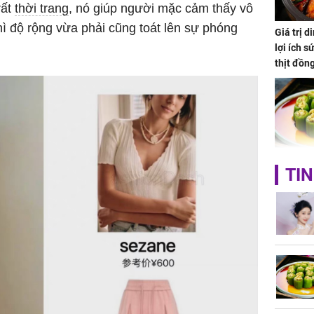
rất
thời trang
, nó giúp người mặc cảm thấy vô
hì độ rộng vừa phải cũng toát lên sự phóng
Giá trị 
lợi ích s
thịt đồn
Đây là l
TIN
nào ở Vi
có, ăn v
nhiều cô
ngờ
'Đệ nhất
Kông' Q