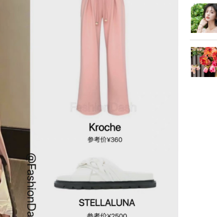
phản hồi 
trẻ kém 