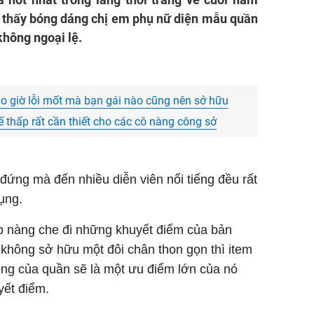
công t
 thấy bóng dáng chị em phụ nữ diện mẫu quần
không ngoại lệ.
Quần á
May
đồ
Địa chỉ
ao giờ lỗi mốt mà bạn gái nào cũng nên sở hữu
Mua
Nư
đế thấp rất cần thiết cho các cô nàng công sở
ứng mà đến nhiều diễn viên nổi tiếng đều rất
ụng.
úp nàng che đi những khuyết điểm của bản
u không sở hữu một đôi chân thon gọn thì item
ộng của quần sẽ là một ưu điểm lớn của nó
yết điểm.