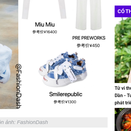
CÓ T
Tử vi t
Dần - T
phát tr
ảm đạm
n ảnh: FashionDash