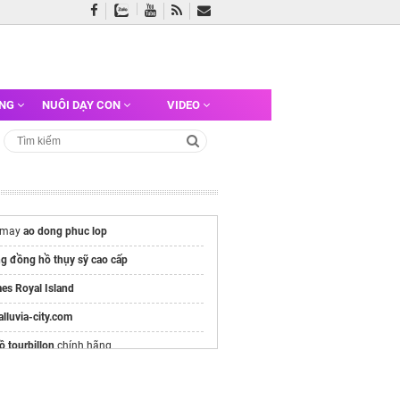
ỠNG
NUÔI DẠY CON
VIDEO
 may
ao dong phuc lop
ng đồng hồ thụy sỹ cao cấp
es Royal Island
/alluvia-city.com
 tourbillon
chính hãng
e chính thức
Vinhomes Hải Vân Bay
Chủ