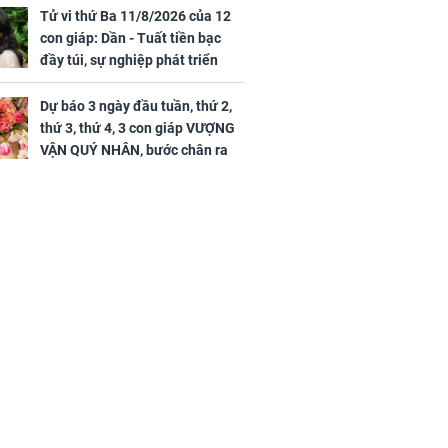
tin yêu trai
Tử vi thứ Ba 11/8/2026 của 12
36 tuổi
con giáp: Dần - Tuất tiền bạc
đầy túi, sự nghiệp phát triển
hưng thịnh, Mão - Thân tài lộc
ảm đạm, mọi sự khó thành công
Dự báo 3 ngày đầu tuần, thứ 2,
mỹ mãn
thứ 3, thứ 4, 3 con giáp VƯỢNG
VẬN QUÝ NHÂN, bước chân ra
đường có tiền, bước chân về
nhà ngập vàng, sung sướng như
Tiên