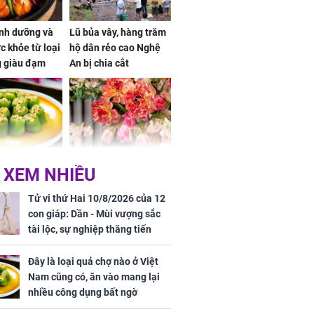
dinh dưỡng và
Lũ bủa vây, hàng trăm
ức khỏe từ loại
hộ dân rẻo cao Nghệ
g giàu đạm
An bị chia cắt
oại quả chợ
Dự báo 3 ngày đầu
 XEM NHIỀU
ệt Nam cũng
tuần, thứ 2, thứ 3, thứ
ào mang lại
4, 3 con giáp VƯỢNG
Tử vi thứ Hai 10/8/2026 của 12
ng dụng bất
VẬN QUÝ NHÂN, bước
con giáp: Dần - Mùi vượng sắc
chân ra đường có tiền,
tài lộc, sự nghiệp thăng tiến
bước chân về nhà
vượt bậc, Mão - Tỵ công việc
ngập vàng, sung
trắc trở, tiền bạc thiếu trước hụt
Đây là loại quả chợ nào ở Việt
sướng như Tiên
sau
Nam cũng có, ăn vào mang lại
 mỹ nhân Hồng
nhiều công dụng bất ngờ
uan Chi Lâm