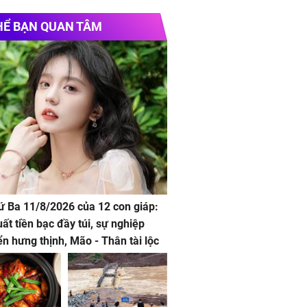
HỂ BẠN QUAN TÂM
hứ Ba 11/8/2026 của 12 con giáp:
uất tiền bạc đầy túi, sự nghiệp
iển hưng thịnh, Mão - Thân tài lộc
, mọi sự khó thành công mỹ mãn