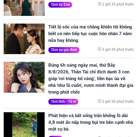
2 giờ 35 phút trước
Tâm sự Eva
Tiết lộ sốc của mẹ chồng khiến tôi không
biết có nên tiếp tục cuộc hôn nhân 7 năm
nữa hay không
3 giờ 35 phút trước
Tâm sự gia đình
Đúng 6h sáng ngày mai, thứ Bảy
8/8/2026, Thần Tài chỉ đích danh 3 con
giáp 'rơi trúng hố vàng', tiền bạc ùa về
nhà 'như lũ cuốn', vươn mình thành đại gia
trong phút chốc
3 giờ 50 phút trước
Tâm linh - Tử vi
Phát hiện và bắt sống trăn khổng lồ dài
4,8 mét ẩn nấp trong bụi tre bên cạnh nhà
một cụ bà