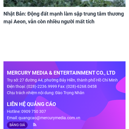
Nhật Bản: Động đất mạnh làm sập trung tâm thương
mại Aeon, vẫn còn nhiều người mất tích
MERCURY MEDIA & ENTERTAINMENT CO., LTD
Trụ sở: 27 đường A4, phường Bảy Hiền, thành phố Hồ Chí Minh
Điện thoại: (028)-2236.9999 Fax: (028)-6268.0458
Chịu trách nhiệm nội dung: Đào Trọng Nhân
LIÊN HỆ QUẢNG CÁO
Hotline: 0909 750 307
Email:
quangcao@mercurymedia.com.vn
BẢNG GIÁ