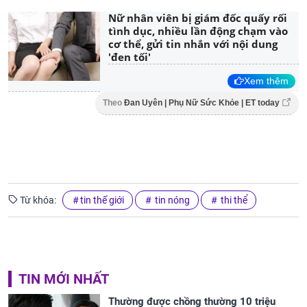
Nữ nhân viên bị giám đốc quấy rối
tình dục, nhiều lần động chạm vào
cơ thể, gửi tin nhắn với nội dung
'đen tối'
Xem thêm
Theo
Đan Uyên | Phụ Nữ Sức Khỏe | ET today
Từ khóa:
tin thế giới
tin nóng
thi thể
TIN MỚI NHẤT
Thường được chồng thường 10 triệu