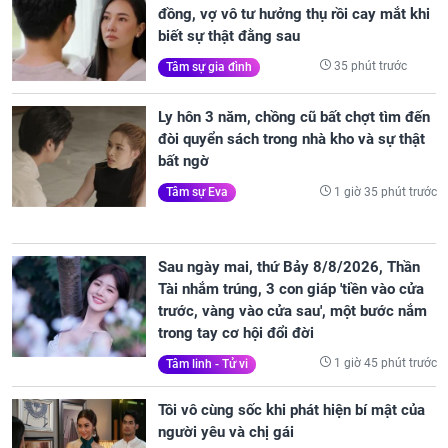
đồng, vợ vô tư hưởng thụ rồi cay mắt khi
biết sự thật đằng sau
35 phút trước
Tâm sự gia đình
Ly hôn 3 năm, chồng cũ bất chợt tìm đến
đòi quyển sách trong nhà kho và sự thật
bất ngờ
1 giờ 35 phút trước
Tâm sự Eva
Sau ngày mai, thứ Bảy 8/8/2026, Thần
Tài nhắm trúng, 3 con giáp 'tiền vào cửa
trước, vàng vào cửa sau', một bước nắm
trong tay cơ hội đổi đời
1 giờ 45 phút trước
Tâm linh - Tử vi
Tôi vô cùng sốc khi phát hiện bí mật của
người yêu và chị gái