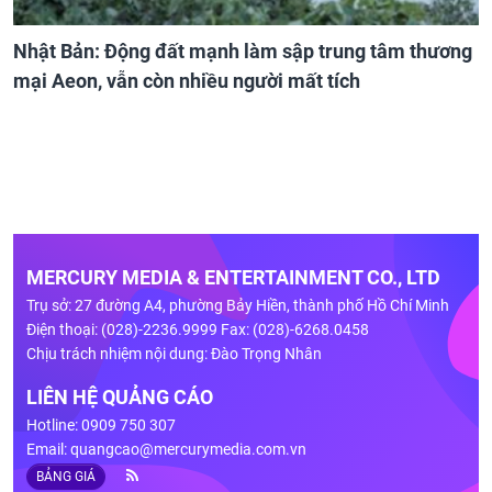
Nhật Bản: Động đất mạnh làm sập trung tâm thương
mại Aeon, vẫn còn nhiều người mất tích
MERCURY MEDIA & ENTERTAINMENT CO., LTD
Trụ sở: 27 đường A4, phường Bảy Hiền, thành phố Hồ Chí Minh
Điện thoại: (028)-2236.9999 Fax: (028)-6268.0458
Chịu trách nhiệm nội dung: Đào Trọng Nhân
LIÊN HỆ QUẢNG CÁO
Hotline: 0909 750 307
Email:
quangcao@mercurymedia.com.vn
BẢNG GIÁ