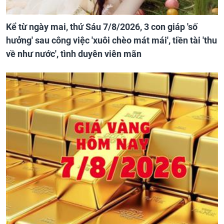
Kể từ ngày mai, thứ Sáu 7/8/2026, 3 con giáp 'số
hưởng' sau công việc 'xuôi chèo mát mái', tiền tài 'thu
về như nước', tình duyên viên mãn