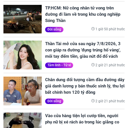
TP.HCM: Nữ công nhân tử vong trên
đường đi làm về trong khu công nghiệp
Sóng Thần
1 giờ 50 phút trước
Đời sống
Thần Tài mở cửa sau ngày 7/8/2026, 3
con giáp ra đường 'đụng trúng hố vàng',
mỏi tay đếm tiền, giàu nứt đố đổ vách
2 giờ 21 phút trước
Tâm linh - Tử vi
Chân dung đối tượng cầm đầu đường dây
giả danh lương y bán thuốc sinh lý, thu lợi
bất chính hơn 120 tỷ đồng
2 giờ 21 phút trước
Đời sống
Vào cửa hàng tiện lợi cướp tiền, người
phụ nữ bị xé rách áo trong lúc giằng co