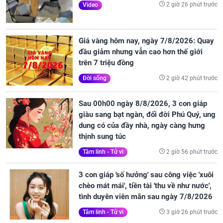
2 giờ 26 phút trước
Video
Giá vàng hôm nay, ngày 7/8/2026: Quay
đầu giảm nhưng vẫn cao hơn thế giới
trên 7 triệu đồng
2 giờ 42 phút trước
Đời sống
Sau 00h00 ngày 8/8/2026, 3 con giáp
giàu sang bạt ngàn, đổi đời Phú Quý, ung
dung có của đầy nhà, ngày càng hưng
thịnh sung túc
2 giờ 56 phút trước
Tâm linh - Tử vi
3 con giáp 'số hưởng' sau công việc 'xuôi
chèo mát mái', tiền tài 'thu về như nước',
tình duyên viên mãn sau ngày 7/8/2026
3 giờ 26 phút trước
Tâm linh - Tử vi