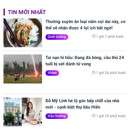
TIN MỚI NHẤT
Thường xuyên ăn loại nấm sợi dai này, cơ
thể sẽ nhận được 4 lợi ích bất ngờ!
1 giờ 7 phút trước
Dinh dưỡng
Tai nạn hi hữu: Đang đá bóng, cầu thủ 24
tuổi bị sét đánh tử vong
1 giờ 26 phút trước
Video
Đỗ Mỹ Linh hé lộ góc bếp chill của nhà
mới - cạnh biệt thự bầu Hiển
1 giờ 29 phút trước
Hậu trường