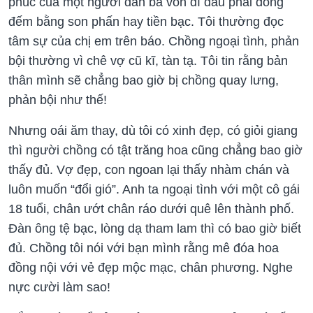
phúc của một người đàn bà vốn dĩ đâu phải đong
đếm bằng son phấn hay tiền bạc. Tôi thường đọc
tâm sự của chị em trên báo. Chồng ngoại tình, phản
bội thường vì chê vợ cũ kĩ, tàn tạ. Tôi tin rằng bản
thân mình sẽ chẳng bao giờ bị chồng quay lưng,
phản bội như thế!
Nhưng oái ăm thay, dù tôi có xinh đẹp, có giỏi giang
thì người chồng có tật trăng hoa cũng chẳng bao giờ
thấy đủ. Vợ đẹp, con ngoan lại thấy nhàm chán và
luôn muốn “đổi gió”. Anh ta ngoại tình với một cô gái
18 tuổi, chân ướt chân ráo dưới quê lên thành phố.
Đàn ông tệ bạc, lòng dạ tham lam thì có bao giờ biết
đủ. Chồng tôi nói với bạn mình rằng mê đóa hoa
đồng nội với vẻ đẹp mộc mạc, chân phương. Nghe
nực cười làm sao!