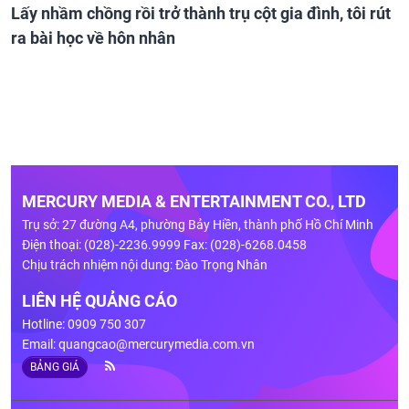
Lấy nhầm chồng rồi trở thành trụ cột gia đình, tôi rút
ra bài học về hôn nhân
MERCURY MEDIA & ENTERTAINMENT CO., LTD
Trụ sở: 27 đường A4, phường Bảy Hiền, thành phố Hồ Chí Minh
Điện thoại: (028)-2236.9999 Fax: (028)-6268.0458
Chịu trách nhiệm nội dung: Đào Trọng Nhân
LIÊN HỆ QUẢNG CÁO
Hotline: 0909 750 307
Email:
quangcao@mercurymedia.com.vn
BẢNG GIÁ