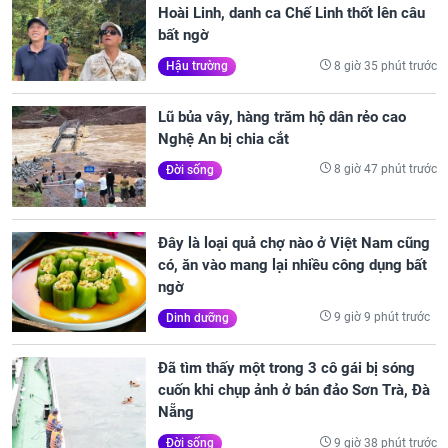
Hoài Linh, danh ca Chế Linh thốt lên câu
bất ngờ
8 giờ 35 phút trước
Hậu trường
Lũ bủa vây, hàng trăm hộ dân rẻo cao
Nghệ An bị chia cắt
8 giờ 47 phút trước
Đời sống
Đây là loại quả chợ nào ở Việt Nam cũng
có, ăn vào mang lại nhiều công dụng bất
ngờ
9 giờ 9 phút trước
Dinh dưỡng
Đã tìm thấy một trong 3 cô gái bị sóng
cuốn khi chụp ảnh ở bán đảo Sơn Trà, Đà
Nẵng
9 giờ 38 phút trước
Đời sống