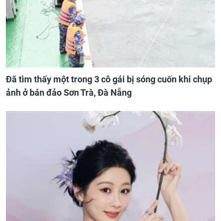
Đã tìm thấy một trong 3 cô gái bị sóng cuốn khi chụp
ảnh ở bán đảo Sơn Trà, Đà Nẵng