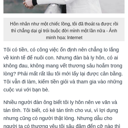
Hôn nhân như một chiếc lồng, tôi đã thoát ra được rồi
thì chẳng dại gì trói buộc đời mình một lần nữa - Ảnh
minh họa: Internet
Tôi có tiền, có công việc ổn định nên chẳng lo lắng
về kinh tế để nuôi con. Nhưng đàn bà ly hôn, có ai
không đau, không mang vết thương sâu hoắm trong
lòng? Phải mất rất lâu tôi mới lấy lại được cân bằng.
Tôi vẫn đi làm, kiếm tiền giỏi và tham gia vào những
cuộc vui với bạn bè.
Nhiều người đàn ông biết tôi ly hôn nên ve vãn và
tán tỉnh. Tôi biết, có kẻ tán tỉnh cho vui, vì lợi dụng
nhưng cũng có người thật lòng. Nhưng dẫu cho
người ta có thương yêu tôi sâu đậm đến cỡ nào thì