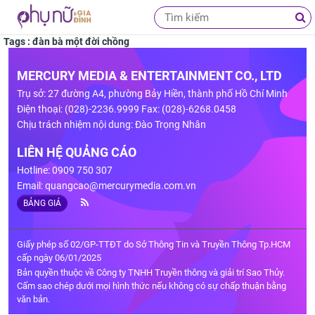
Tags : đàn bà một đời chồng
MERCURY MEDIA & ENTERTAINMENT CO., LTD
Trụ sở: 27 đường A4, phường Bảy Hiền, thành phố Hồ Chí Minh
Điện thoại: (028)-2236.9999 Fax: (028)-6268.0458
Chịu trách nhiệm nội dung: Đào Trọng Nhân
LIÊN HỆ QUẢNG CÁO
Hotline: 0909 750 307
Email:
quangcao@mercurymedia.com.vn
BẢNG GIÁ
Giấy phép số 02/GP-TTĐT do Sở Thông Tin và Truyền Thông Tp.HCM
cấp ngày 06/01/2025
Bản quyền thuộc về Công ty TNHH Truyền thông và giải trí Sao Thủy.
Cấm sao chép dưới mọi hình thức nếu không có sự chấp thuận bằng
văn bản.