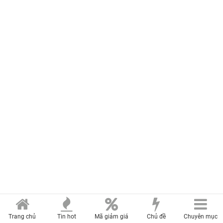
Trang chủ
Tin hot
Mã giảm giá
Chủ đề
Chuyên mục